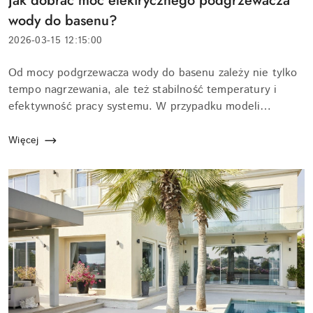
Jak dobrać moc elektrycznego podgrzewacza
artykułu:
wody do basenu?
Data
2026-03-15 12:15:00
dodania:
Treść
Od mocy podgrzewacza wody do basenu zależy nie tylko
artykułu:
tempo nagrzewania, ale też stabilność temperatury i
efektywność pracy systemu. W przypadku modeli
elektrycznych liczy się precyzyjne dopasowanie
parametrów do objętości basenu oraz sposobu jego u...
Więcej