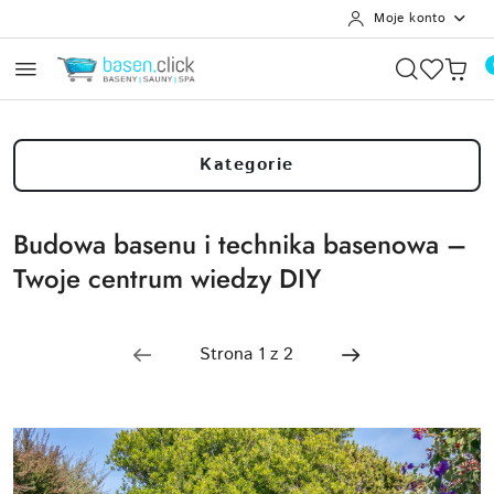
Moje konto
Przejdź do treści głównej
Przejdź do wyszukiwarki
Przejdź do moje konto
Przejdź do menu głównego
Przejdź do stopki
Kategorie
Budowa basenu i technika basenowa –
Twoje centrum wiedzy DIY