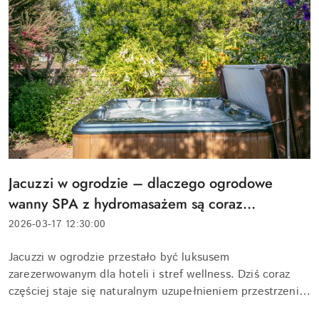
Tytuł
Jacuzzi w ogrodzie – dlaczego ogrodowe
artykułu:
wanny SPA z hydromasażem są coraz
popularniejsze?
Data
2026-03-17 12:30:00
dodania:
Treść
Jacuzzi w ogrodzie przestało być luksusem
artykułu:
zarezerwowanym dla hoteli i stref wellness. Dziś coraz
częściej staje się naturalnym uzupełnieniem przestrzeni
przydomowej. Ogrodowe wanny SPA z hydromasażem