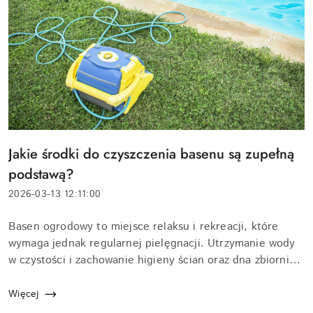
Tytuł
Jakie środki do czyszczenia basenu są zupełną
artykułu:
podstawą?
Data
2026-03-13 12:11:00
dodania:
Treść
Basen ogrodowy to miejsce relaksu i rekreacji, które
artykułu:
wymaga jednak regularnej pielęgnacji. Utrzymanie wody
w czystości i zachowanie higieny ścian oraz dna zbiornika
są warunkami koniecznymi, by korzystanie z kąpieli było
bezpieczne i komfortowe. W ...
Więcej