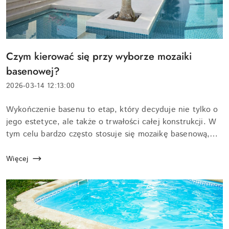
Tytuł
Czym kierować się przy wyborze mozaiki
artykułu:
basenowej?
Data
2026-03-14 12:13:00
dodania:
Treść
Wykończenie basenu to etap, który decyduje nie tylko o
artykułu:
jego estetyce, ale także o trwałości całej konstrukcji. W
tym celu bardzo często stosuje się mozaikę basenową,
która pozwala tworzyć różnorodne aranżacje i
jednocześnie chroni pow...
Więcej