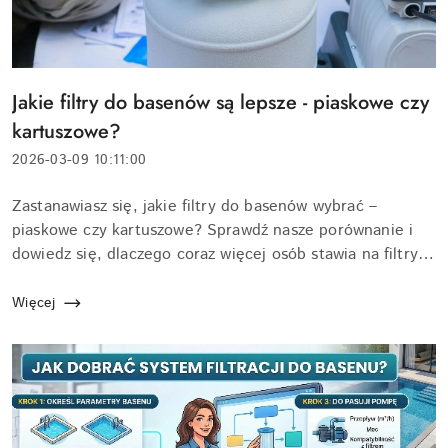
Tytuł
Jakie filtry do basenów są lepsze - piaskowe czy
artykułu:
kartuszowe?
Data
2026-03-09 10:11:00
dodania:
Treść
Zastanawiasz się, jakie filtry do basenów wybrać –
artykułu:
piaskowe czy kartuszowe? Sprawdź nasze porównanie i
dowiedz się, dlaczego coraz więcej osób stawia na filtry
piaskowe. Poznaj wady i zalety obu rozwiązań i wybierz
opcję dopasow...
Więcej