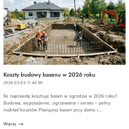
Tytuł
Koszty budowy basenu w 2026 roku
artykułu:
Data
2026-03-03 11:44:00
dodania:
Treść
Ile naprawdę kosztuje basen w ogrodzie w 2026 roku?
artykułu:
Budowa, wyposażenie, ogrzewanie i serwis – pełny
rozkład kosztów Planujesz basen przy domu i
zastanawiasz się, ile naprawdę to wszystko kosztuje w
2026 roku – nie tylko "dziura w ziemi...
Więcej