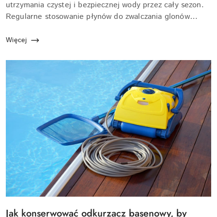
artykułu:
utrzymania czystej i bezpiecznej wody przez cały sezon.
Regularne stosowanie płynów do zwalczania glonów
zapobiega ich rozwojowi, co wpływa na zdrowie
użytkowników oraz estetykę zbiornik...
Więcej
Tytuł
Jak konserwować odkurzacz basenowy, by