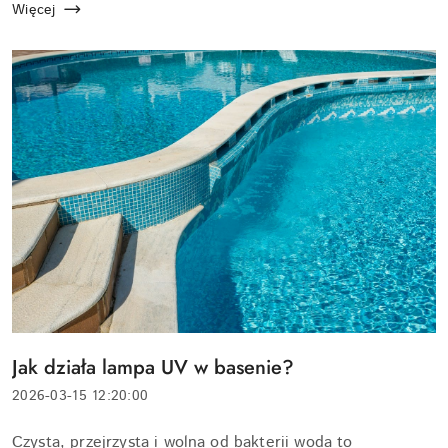
odpowiadają na potrzebę relaksu, prywatności i wygody
Więcej
b...
Tytuł
Jak działa lampa UV w basenie?
artykułu:
Data
2026-03-15 12:20:00
dodania:
Treść
Czysta, przejrzysta i wolna od bakterii woda to