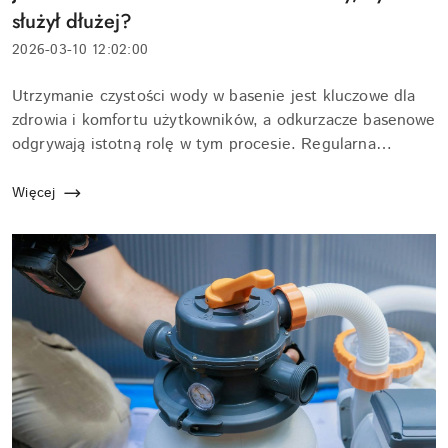
artykułu:
służył dłużej?
Data
2026-03-10 12:02:00
dodania:
Treść
Utrzymanie czystości wody w basenie jest kluczowe dla
artykułu:
zdrowia i komfortu użytkowników, a odkurzacze basenowe
odgrywają istotną rolę w tym procesie. Regularna
konserwacja tych urządzeń jest niezbędna, aby zapewnić
im długowieczność oraz efektywne dz...
Więcej