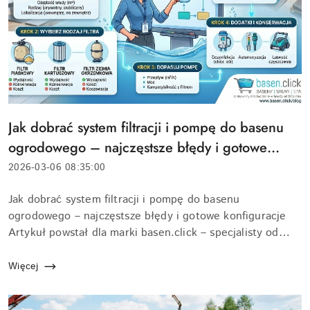
Tytuł
Jak dobrać system filtracji i pompę do basenu
artykułu:
ogrodowego – najczęstsze błędy i gotowe
konfiguracje
Data
2026-03-06 08:35:00
dodania:
Treść
Jak dobrać system filtracji i pompę do basenu
artykułu:
ogrodowego – najczęstsze błędy i gotowe konfiguracje
Artykuł powstał dla marki basen.click – specjalisty od
basenów ogrodowych i akcesoriów. Dobrze dobrany
system filtracji i pompa do...
Więcej