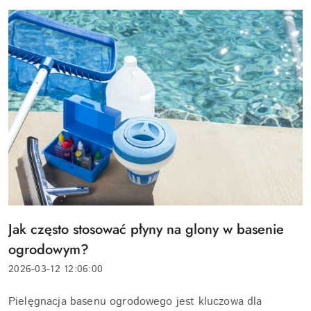
Tytuł
Jak często stosować płyny na glony w basenie
artykułu:
ogrodowym?
Data
2026-03-12 12:06:00
dodania:
Treść
Pielęgnacja basenu ogrodowego jest kluczowa dla