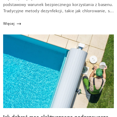
artykułu:
podstawowy warunek bezpiecznego korzystania z basenu.
Tradycyjne metody dezynfekcji, takie jak chlorowanie, są
skuteczne, ale często wiążą się z nieprzyjemnym
zapachem i podrażnieniami skóry. Alternat...
Więcej
Tytuł