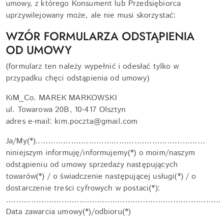
umowy, z którego Konsument lub Przedsiębiorca
uprzywilejowany może, ale nie musi skorzystać:
WZÓR FORMULARZA ODSTĄPIENIA
OD UMOWY
(formularz ten należy wypełnić i odesłać tylko w
przypadku chęci odstąpienia od umowy)
KiM_Co. MAREK MARKOWSKI
ul. Towarowa 20B, 10-417 Olsztyn
adres e-mail: kim.poczta@gmail.com
Ja/My(*)...................................................................
niniejszym informuję/informujemy(*) o moim/naszym
odstąpieniu od umowy sprzedaży następujących
towarów(*) / o świadczenie następującej usługi(*) / o
dostarczenie treści cyfrowych w postaci(*):
....................................................................................
Data zawarcia umowy(*)/odbioru(*)