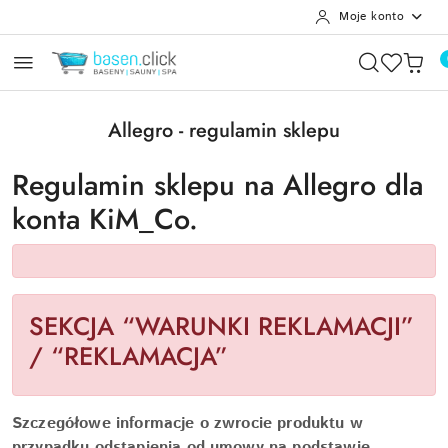
Moje konto
Przejdź do treści głównej
Przejdź do wyszukiwarki
Przejdź do moje konto
Przejdź do menu głównego
Przejdź do stopki
Allegro - regulamin sklepu
Regulamin sklepu na Allegro dla
konta KiM_Co.
SEKCJA “WARUNKI REKLAMACJI”
/ “REKLAMACJA”
Szczegółowe informacje o zwrocie produktu w
przypadku odstąpienia od umowy na podstawie