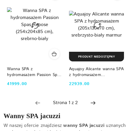
PRODUKT NIEDOSTĘPNY
Wanna SPA z
Aquajoy Alicante wanna SPA
hydromasażem Passion Spas
z hydromasażem
Repose (254х204х85 cm),
(205х130х70 cm),
41999.00
22939.00
Cena:
Cena:
srebrno-biały
srebrzysto-biały marmur
Wanny SPA jacuzzi
W naszej ofercie znajdziesz
wanny SPA jacuzzi
uznanych