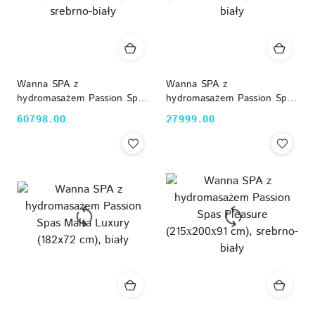
Wanna SPA z
Wanna SPA z
hydromasażem Passion Spas
hydromasażem Passion Spas
Excite Mighty Wave
Indulgence (214х143х63
60798.00
27999.00
Cena:
Cena:
(224x224x91 cm), srebrno-
cm), srebrno-biały
biały