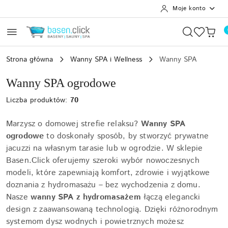
Moje konto
Przejdź do treści głównej
Przejdź do wyszukiwarki
Przejdź do moje konto
Przejdź do menu głównego
Przejdź do stopki
Strona główna
Wanny SPA i Wellness
Wanny SPA
Wanny SPA ogrodowe
Liczba produktów:
70
Marzysz o domowej strefie relaksu?
Wanny SPA
ogrodowe
to doskonały sposób, by stworzyć prywatne
jacuzzi na własnym tarasie lub w ogrodzie. W sklepie
Basen.Click oferujemy szeroki wybór nowoczesnych
modeli, które zapewniają komfort, zdrowie i wyjątkowe
doznania z hydromasażu – bez wychodzenia z domu.
Nasze
wanny SPA z hydromasażem
łączą elegancki
design z zaawansowaną technologią. Dzięki różnorodnym
systemom dysz wodnych i powietrznych możesz