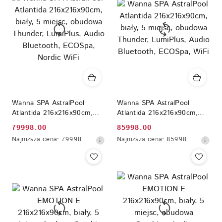
przed
przed
obniżką
obniżką
Wanna SPA AstralPool
Wanna SPA AstralPool
Atlantida 216x216x90cm,
Atlantida 216x216x90cm,
biały, 5 miejsc, obudowa
biały, 5 miejsc, obudowa
79998.00
85998.00
Cena
Cena
Thunder, LumiPlus, Audio
Thunder, LumiPlus, Audio
Najniższa
Najniższa
Najniższa cena:
79998
Najniższa cena:
85998
Bluetooth, ECOSpa, Nordic
Bluetooth, ECOSpa, WiFi
promocyjna:
promocyjna:
cena
cena
WiFi
z
z
30
30
dni
dni
przed
przed
obniżką
obniżką