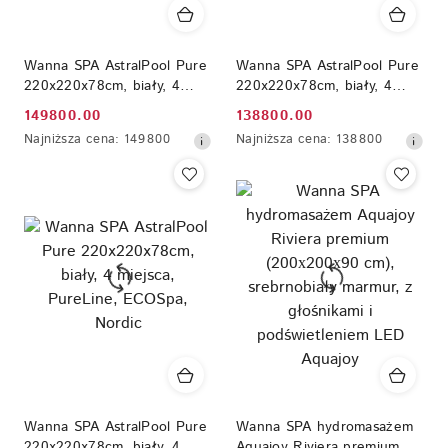
Wanna SPA AstralPool Pure
Wanna SPA AstralPool Pure
220x220x78cm, biały, 4
220x220x78cm, biały, 4
miejsca, PureLine, Audio
miejsca, PureLine, ECOSpa
149800.00
138800.00
Cena
Cena
Bluetooth, ECOSpa, WiFi
Najniższa
Najniższa
Najniższa cena:
149800
Najniższa cena:
138800
Touch
promocyjna:
promocyjna:
cena
cena
z
z
30
30
dni
dni
przed
przed
obniżką
obniżką
Wanna SPA AstralPool Pure
Wanna SPA hydromasażem
220x220x78cm, biały, 4
Aquajoy Riviera premium