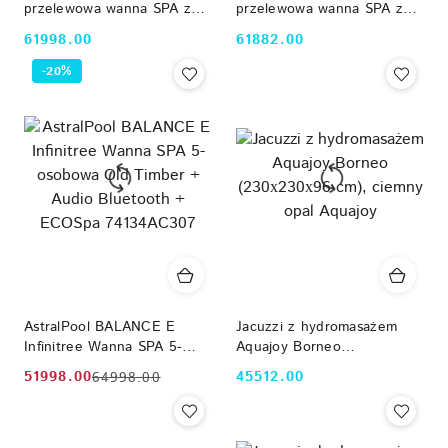
przelewowa wanna SPA z
przelewowa wanna SPA z
hydromasażem 8-Osobowa
hydromasażem 8-osobowa
61998.00
61882.00
Cena:
Cena:
(250x230 cm, Balboa,
(250x230cm, Balboa,
Aristech) czarna obudowa
Aristech)
-20%
AstralPool BALANCE E
Jacuzzi z hydromasażem
Infinitree Wanna SPA 5-
Aquajoy Borneo
osobowa Old Timber +
(230х230х96 cm), ciemny
51998.00
45512.00
64998.00
Cena
Cena
Cena:
Audio Bluetooth + ECOSpa
opal Aquajoy
74134AC307
promocyjna:
przed
promocją: