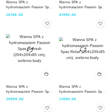
Wanna SPA z
Wanna SPA z
hydromasażem Passion Spas
hydromasażem Passion Spas
Malta Luxury (182x72 cm),
Pleasure (215х200х91 cm),
20198.00
41999.00
Cena:
Cena:
biały
srebrno-biały
Wanna SPA z
Wanna SPA z
hydromasażem Passion Spas
hydromasażem Passion Spas
Refresh (204х204х85 cm),
Relax (204х204х85 cm),
29999.00
31999.00
Cena:
Cena:
srebrno-biały
srebrno-biały