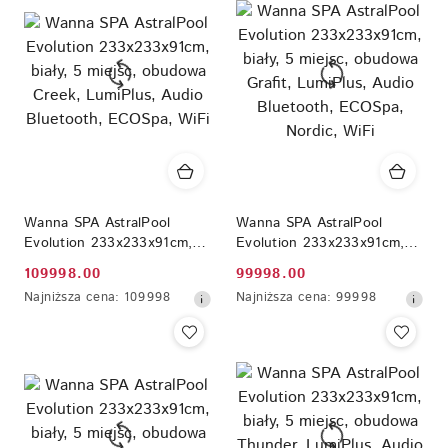
dni
dni
przed
przed
obniżką
obniżką
Wanna SPA AstralPool
Wanna SPA AstralPool
Evolution 233x233x91cm,
Evolution 233x233x91cm,
biały, 5 miejsc, obudowa
biały, 5 miejsc, obudowa
109998.00
99998.00
Cena
Cena
Creek, LumiPlus, Audio
Grafit, LumiPlus, Audio
Najniższa
Najniższa
Najniższa cena:
109998
Najniższa cena:
99998
Bluetooth, ECOSpa, WiFi
Bluetooth, ECOSpa, Nordic,
promocyjna:
promocyjna:
cena
cena
WiFi
z
z
30
30
dni
dni
przed
przed
obniżką
obniżką