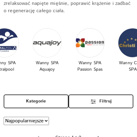
zrelaksować napięte mięśnie, poprawić krążenie i zadbać
o regenerację całego ciała.
nny SPA
Wanny SPA
Wanny SPA
Wanny Ch
tralpool
Aquajoy
Passion Spas
SPA
Kategorie
Filtruj
Zastosowano
Sortuj
według
sortowanie:
Najpopularniejsze.