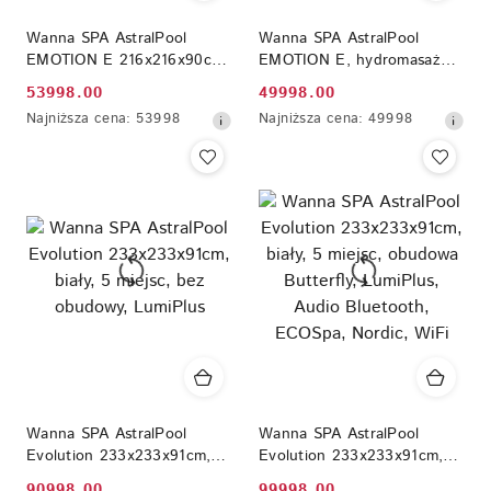
Wanna SPA AstralPool
Wanna SPA AstralPool
EMOTION E 216x216x90cm,
EMOTION E, hydromasaż
biały, 5 miejsc, obudowa
(34 dysze, Balboa)
53998.00
49998.00
Cena
Cena
Graphite, ECOSpa
216x216x90cm, biały, 5
Najniższa
Najniższa
Najniższa cena:
53998
Najniższa cena:
49998
miejsc, bez obudowy
promocyjna:
promocyjna:
cena
cena
z
z
30
30
dni
dni
przed
przed
obniżką
obniżką
Wanna SPA AstralPool
Wanna SPA AstralPool
Evolution 233x233x91cm,
Evolution 233x233x91cm,
biały, 5 miejsc, bez
biały, 5 miejsc, obudowa
90998.00
99998.00