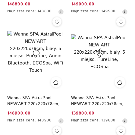
biały, 5 miejsc, PureLine,
biały, 5 miejsc, PureLine,
148800.00
149900.00
Cena
Cena
Audio Bluetooth, ECOSpa,
Audio Bluetooth, ECOSpa,
Najniższa
Najniższa
Najniższa cena:
148800
Najniższa cena:
149900
Nordic
Nordic, WiFi Touch
promocyjna:
promocyjna:
cena
cena
z
z
30
30
dni
dni
przed
przed
obniżką
obniżką
Wanna SPA AstralPool
Wanna SPA AstralPool
NEW'ART 220x220x78cm,
NEW'ART 220x220x78cm,
biały, 5 miejsc, PureLine,
biały, 5 miejsc, PureLine,
148900.00
139800.00
Cena
Cena
Audio Bluetooth, ECOSpa,
ECOSpa
Najniższa
Najniższa
Najniższa cena:
148900
Najniższa cena:
139800
WiFi Touch
promocyjna:
promocyjna:
cena
cena
z
z