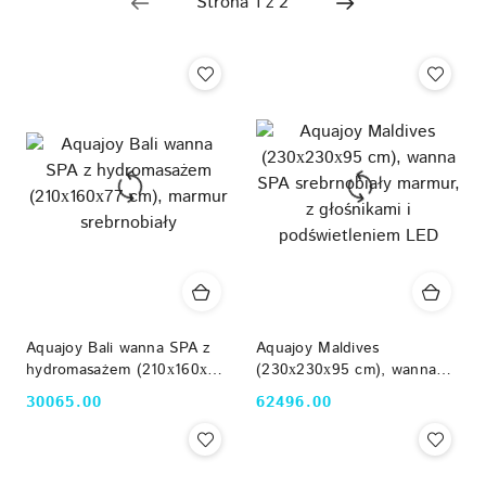
Aquajoy Bali wanna SPA z
Aquajoy Maldives
hydromasażem (210х160х77
(230х230х95 cm), wanna
cm), marmur srebrnobiały
SPA srebrnobiały marmur, z
30065.00
62496.00
Cena:
Cena:
głośnikami i podświetleniem
LED