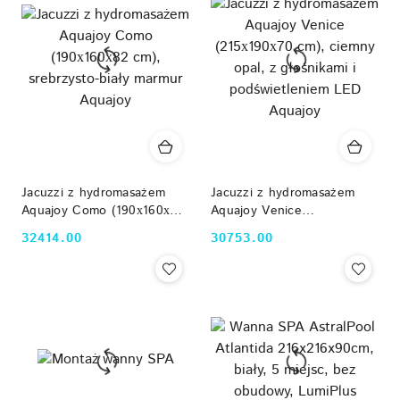
Jacuzzi z hydromasażem
Jacuzzi z hydromasażem
Aquajoy Como (190х160х82
Aquajoy Venice
cm), srebrzysto-biały
(215х190х70 cm), ciemny
32414.00
30753.00
Cena:
Cena:
marmur Aquajoy
opal, z głośnikami i
podświetleniem LED
Aquajoy