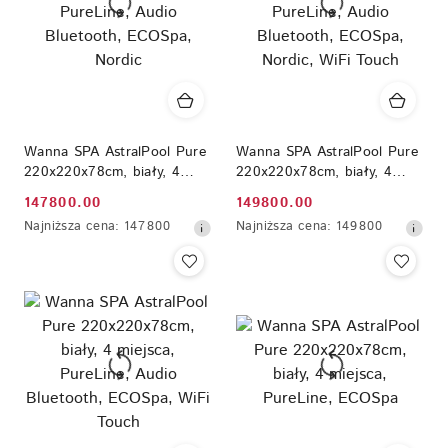
Wanna SPA AstralPool Pure
Wanna SPA AstralPool Pure
220x220x78cm, biały, 4
220x220x78cm, biały, 4
miejsca, PureLine, Audio
miejsca, PureLine, Audio
147800.00
149800.00
Cena
Cena
Bluetooth, ECOSpa, Nordic
Bluetooth, ECOSpa, Nordic,
Najniższa
Najniższa
Najniższa cena:
147800
Najniższa cena:
149800
WiFi Touch
promocyjna:
promocyjna:
cena
cena
z
z
30
30
dni
dni
przed
przed
obniżką
obniżką