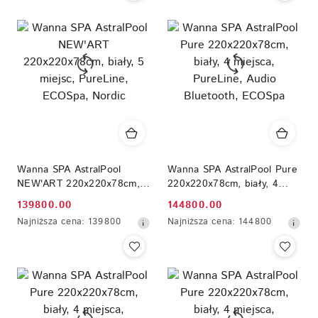
30
30
dni
dni
przed
przed
obniżką
obniżką
Wanna SPA AstralPool
Wanna SPA AstralPool Pure
NEW'ART 220x220x78cm,
220x220x78cm, biały, 4
biały, 5 miejsc, PureLine,
miejsca, PureLine, Audio
139800.00
144800.00
Cena
Cena
ECOSpa, Nordic
Bluetooth, ECOSpa
Najniższa
Najniższa
Najniższa cena:
139800
Najniższa cena:
144800
promocyjna:
promocyjna:
cena
cena
z
z
30
30
dni
dni
przed
przed
obniżką
obniżką