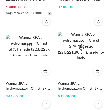
miejsca, PureLine, ECOSpa,
(200х200х90 cm),
139800.00
37100.00
Cena
Cena:
Nordic
srebrnobiały marmur, z
Najniższa
Najniższa cena:
139800
głośnikami i podświetleniem
promocyjna:
cena
LED Aquajoy
z
30
dni
przed
obniżką
Wanna SPA z
Wanna SPA z
hydromasażem Christi SPA
hydromasażem Christi SPA
Fanatic (223x223x 94 cm),
Mayestic (221x221x96 cm),
43500.00
54900.00
Cena:
Cena:
srebrno-biały
srebrno-biały