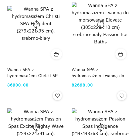
Wanna SPA z
Wanna SPA z
hydromasażem Christi SPA
hydromasażem i wanną do
President (279x221x95 cm),
morsowania Elevate
86900.00
82698.00
Cena:
Cena:
srebrno-biały
(305x228x110 cm) srebrno-
biały Passion Ice Baths