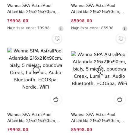
Wanna SPA AstralPool
Wanna SPA AstralPool
Atlantida 216x216x90cm,
Atlantida 216x216x90cm,
biały, 5 miejsc, obudowa
biały, 5 miejsc, obudowa
79998.00
85998.00
Cena
Cena
Butterfly, LumiPlus, Audio
Butterfly, LumiPlus, Audio
Najniższa
Najniższa
Najniższa cena:
79998
Najniższa cena:
85998
Bluetooth, ECOSpa, Nordic,
Bluetooth, ECOSpa, WiFi
promocyjna:
promocyjna:
cena
cena
WiFi
z
z
30
30
dni
dni
przed
przed
obniżką
obniżką
Wanna SPA AstralPool
Wanna SPA AstralPool
Atlantida 216x216x90cm,
Atlantida 216x216x90cm,
biały, 5 miejsc, obudowa
biały, 5 miejsc, obudowa
79998.00
85998.00
Cena
Cena
Creek, LumiPlus, Audio
Creek, LumiPlus, Audio