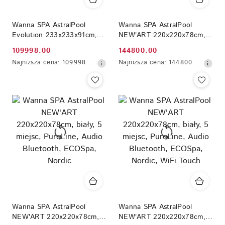
Wanna SPA AstralPool
Wanna SPA AstralPool
Evolution 233x233x91cm,
NEW'ART 220x220x78cm,
biały, 5 miejsc, obudowa
biały, 5 miejsc, PureLine,
109998.00
144800.00
Cena
Cena
Thunder, LumiPlus, Audio
Audio Bluetooth, ECOSpa
Najniższa
Najniższa
Najniższa cena:
109998
Najniższa cena:
144800
Bluetooth, ECOSpa, WiFi
promocyjna:
promocyjna:
cena
cena
z
z
30
30
dni
dni
przed
przed
obniżką
obniżką
Wanna SPA AstralPool
Wanna SPA AstralPool
NEW'ART 220x220x78cm,
NEW'ART 220x220x78cm,