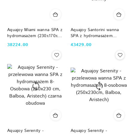
Aquajoy Miami wanna SPA z
Aquajoy Santorini wanna
hydromasażem (230х170х92
SPA z hydromasażem
cm), marmur srebrnobiały
(220х220х95 cm), opal
38224.00
43429.00
Cena:
Cena:
ciemny
Aquajoy Serenity -
Aquajoy Serenity -