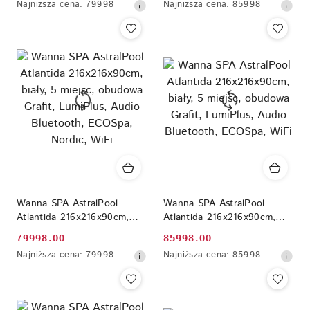
Najniższa
Najniższa
Najniższa cena:
79998
Najniższa cena:
85998
Bluetooth, ECOSpa, Nordic,
Bluetooth, ECOSpa, WiFi
promocyjna:
promocyjna:
cena
cena
WiFi
z
z
30
30
dni
dni
przed
przed
obniżką
obniżką
Wanna SPA AstralPool
Wanna SPA AstralPool
Atlantida 216x216x90cm,
Atlantida 216x216x90cm,
biały, 5 miejsc, obudowa
biały, 5 miejsc, obudowa
79998.00
85998.00
Cena
Cena
Grafit, LumiPlus, Audio
Grafit, LumiPlus, Audio
Najniższa
Najniższa
Najniższa cena:
79998
Najniższa cena:
85998
Bluetooth, ECOSpa, Nordic,
Bluetooth, ECOSpa, WiFi
promocyjna:
promocyjna:
cena
cena
WiFi
z
z
30
30
dni
dni