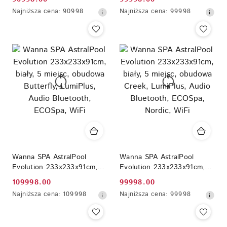
Cena
Cena
obudowy, LumiPlus
Butterfly, LumiPlus, Audio
Najniższa
Najniższa
Najniższa cena:
90998
Najniższa cena:
99998
Bluetooth, ECOSpa, Nordic,
promocyjna:
promocyjna:
cena
cena
WiFi
z
z
30
30
dni
dni
przed
przed
obniżką
obniżką
Wanna SPA AstralPool
Wanna SPA AstralPool
Evolution 233x233x91cm,
Evolution 233x233x91cm,
biały, 5 miejsc, obudowa
biały, 5 miejsc, obudowa
109998.00
99998.00
Cena
Cena
Butterfly, LumiPlus, Audio
Creek, LumiPlus, Audio
Najniższa
Najniższa
Najniższa cena:
109998
Najniższa cena:
99998
Bluetooth, ECOSpa, WiFi
Bluetooth, ECOSpa, Nordic,
promocyjna:
promocyjna:
cena
cena
WiFi
z
z
30
30