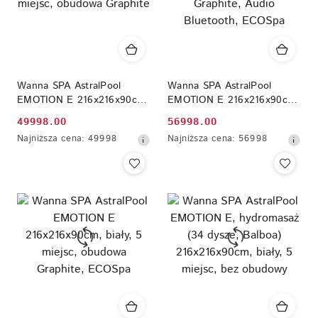
Wanna SPA AstralPool
Wanna SPA AstralPool
EMOTION E 216x216x90cm,
EMOTION E 216x216x90cm,
biały, 5 miejsc, obudowa
biały, 5 miejsc, obudowa
49998.00
56998.00
Cena
Cena
Graphite
Graphite, Audio Bluetooth,
Najniższa
Najniższa
Najniższa cena:
49998
Najniższa cena:
56998
ECOSpa
promocyjna:
promocyjna:
cena
cena
z
z
30
30
dni
dni
przed
przed
obniżką
obniżką