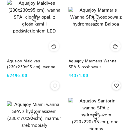
Aquajoy Maldives
Aquajoy Marmaris Wanna
(230х230х95 cm), wanna
SPA 3-osobowa z
SPA, ciemny opal, z
hydromasażem Balboa
62496.00
44371.00
Cena:
Cena:
głośnikami i podświetleniem
LED