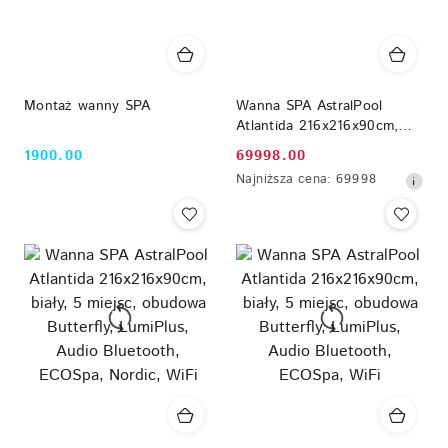
Montaż wanny SPA
Wanna SPA AstralPool
Atlantida 216x216x90cm,
biały, 5 miejsc, bez
1900.00
69998.00
Cena:
Cena
obudowy, LumiPlus
Najniższa
Najniższa cena:
69998
promocyjna:
cena
z
30
dni
przed
obniżką