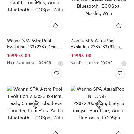
Wanna SPA AstralPool
Wanna SPA AstralPool
Evolution 233x233x91cm,
Evolution 233x233x91cm,
biały, 5 miejsc, obudowa
biały, 5 miejsc, obudowa
109998.00
99998.00
Cena
Cena
Grafit, LumiPlus, Audio
Thunder, LumiPlus, Audio
Najniższa
Najniższa
Najniższa cena:
109998
Najniższa cena:
99998
Bluetooth, ECOSpa, WiFi
Bluetooth, ECOSpa, Nordic,
promocyjna:
promocyjna:
cena
cena
WiFi
z
z
30
30
dni
dni
przed
przed
obniżką
obniżką