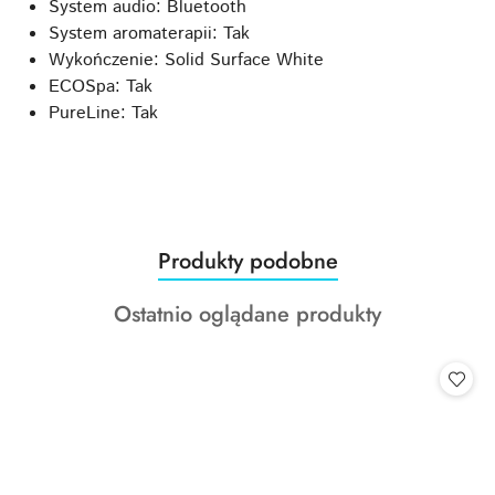
System audio: Bluetooth
System aromaterapii: Tak
Wykończenie: Solid Surface White
ECOSpa: Tak
PureLine: Tak
Produkty
Produkty podobne
Pomiń karuzelę produktów
o
Produkty
Ostatnio oglądane produkty
statusie:
o
statusie: