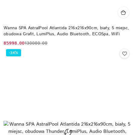
Wanna SPA AstralPool Atlantida 216x216x90cm, biały, 5 miejsc,
obudowa Grafit, LumiPlus, Audio Bluetooth, ECOSpa, WiFi
85998.00
130000.00
Cena
Cena
promocyjna:
przed
-34%
promocją: