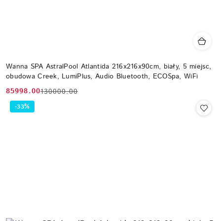
Wanna SPA AstralPool Atlantida 216x216x90cm, biały, 5 miejsc,
obudowa Creek, LumiPlus, Audio Bluetooth, ECOSpa, WiFi
85998.00
130000.00
Cena
Cena
promocyjna:
przed
-33%
promocją: