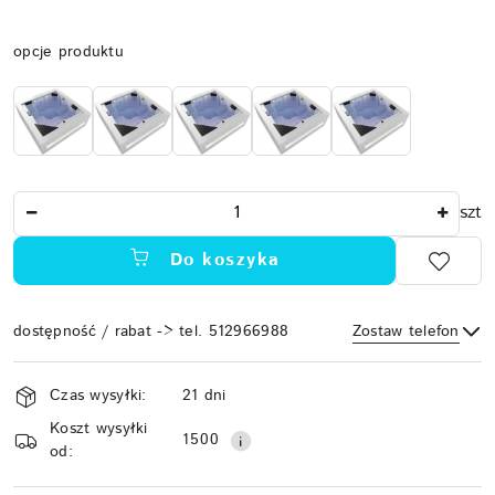
Wariant
opcje produktu
Ilość
szt
Do koszyka
dostępność / rabat -> tel. 512966988
Zostaw telefon
Dostępność
Czas wysyłki:
21 dni
i
Koszt wysyłki
Wyślij
dostawa
1500
od: