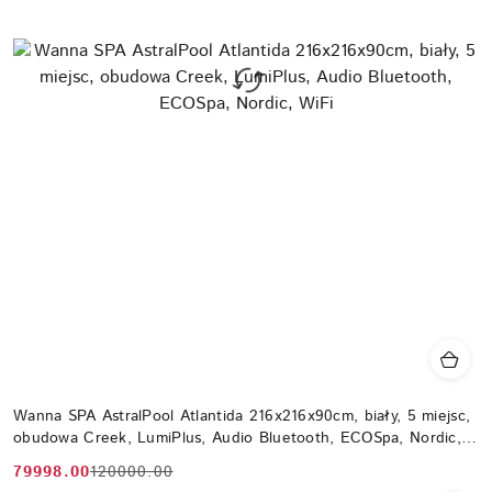
Wanna SPA AstralPool Atlantida 216x216x90cm, biały, 5 miejsc,
obudowa Creek, LumiPlus, Audio Bluetooth, ECOSpa, Nordic,
WiFi
79998.00
120000.00
Cena
Cena