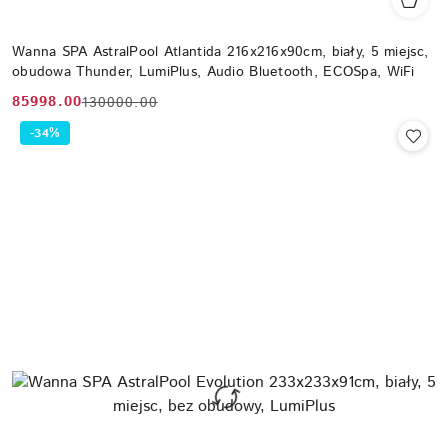
Wanna SPA AstralPool Atlantida 216x216x90cm, biały, 5 miejsc,
obudowa Thunder, LumiPlus, Audio Bluetooth, ECOSpa, WiFi
85998.00
130000.00
Cena
Cena
promocyjna:
przed
-34%
promocją: