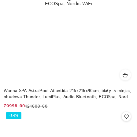
Wanna SPA AstralPool Atlantida 216x216x90cm, biały, 5 miejsc,
obudowa Thunder, LumiPlus, Audio Bluetooth, ECOSpa, Nordic
WiFi
79998.00
121000.00
Cena
Cena
promocyjna:
przed
-34%
promocją: