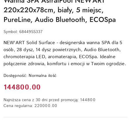
Wanna SPA AstralPool NEW'ART
220x220x78cm, biały, 5 miejsc,
PureLine, Audio Bluetooth, ECOSpa
Symbol:
68449SS337
NEW'ART Solid Surface - designerska wanna SPA dla 5
osób, 28 dysz, 14 dysz powietrznych, Audio Bluetooth,
chromoterapia LED, aromaterapia, ECOSpa. Idealne
połączenie zdrowia, komfortu i emocji w Twoim ogrodzie.
Dostępność:
Normalna ilość
Cena:
144800.00
Najniższa cena z 30 dni przed promocją:
144800
Cena regularna:
220000.00