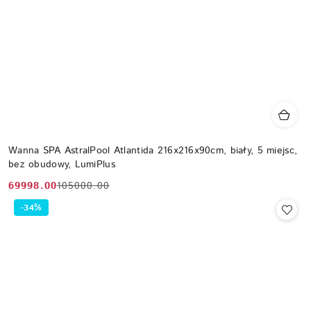
Wanna SPA AstralPool Atlantida 216x216x90cm, biały, 5 miejsc,
bez obudowy, LumiPlus
69998.00
105000.00
Cena
Cena
promocyjna:
przed
-34%
promocją: