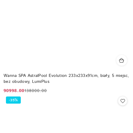
Wanna SPA AstralPool Evolution 233x233x91cm, biały, 5 miejsc,
bez obudowy, LumiPlus
90998.00
138000.00
Cena
Cena
promocyjna:
przed
-35%
promocją: