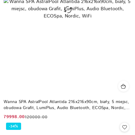
Wanna SPA AstralPool Atlantida 216x216x90cm, biały, 5 miejsc,
obudowa Grafit, LumiPlus, Audio Bluetooth, ECOSpa, Nordic,
WiFi
79998.00
120000.00
Cena
Cena
promocyjna:
przed
-34%
promocją: