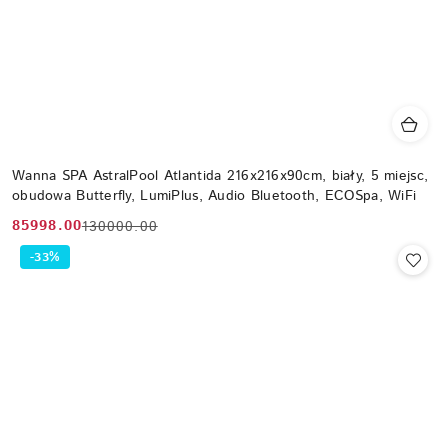
Wanna SPA AstralPool Atlantida 216x216x90cm, biały, 5 miejsc,
obudowa Butterfly, LumiPlus, Audio Bluetooth, ECOSpa, WiFi
85998.00
130000.00
Cena
Cena
promocyjna:
przed
-33%
promocją: