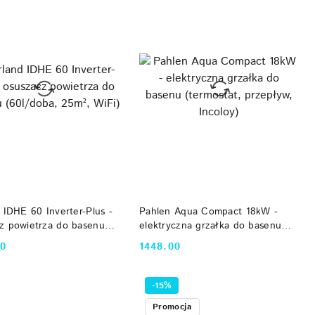
DO KOSZYKA
DO KOSZYKA
d IDHE 60 Inverter-Plus -
Pahlen Aqua Compact 18kW -
z powietrza do basenu
elektryczna grzałka do basenu
ba, 25m², WiFi)
(termostat, przepływ, Incoloy)
00
1448.00
Cena:
-15%
Promocja