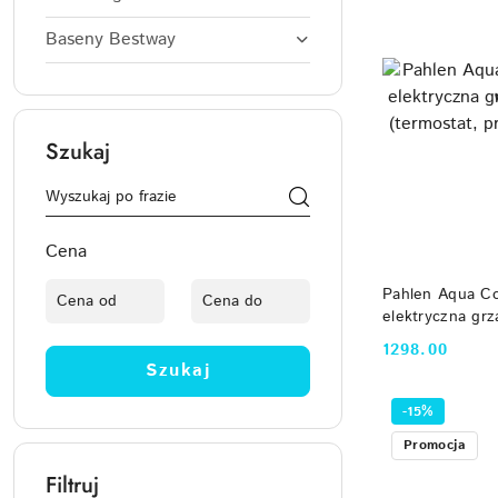
Baseny Bestway
Szukaj
Cena
DO
Pahlen Aqua C
elektryczna gr
(termostat, prz
1298.00
Cena:
Szukaj
-15%
Promocja
Filtruj