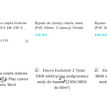
 KOSZYKA
DO KOSZYKA
 ciepła Inverter
Bypass do pompy ciepła, basic
Bypass 
20,5 kW 230 V do
(PVC 50mm, 3 zawory) Flotide
(PVC 5
land
mm) Flo
318.00
468.00
Cena:
Cena:
14299