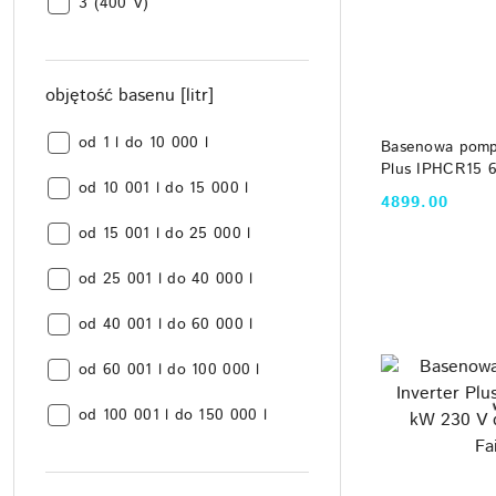
liczba
3 (400 V)
faz:
objętość basenu [litr]
DO
objętość
od 1 l do 10 000 l
Basenowa pompa
basenu
Plus IPHCR15 
objętość
[litr]:
od 10 001 l do 15 000 l
poj. 30 m3 Fair
4899.00
basenu
Cena:
objętość
[litr]:
od 15 001 l do 25 000 l
basenu
objętość
[litr]:
od 25 001 l do 40 000 l
basenu
objętość
[litr]:
od 40 001 l do 60 000 l
basenu
objętość
[litr]:
od 60 001 l do 100 000 l
basenu
objętość
[litr]:
od 100 001 l do 150 000 l
basenu
[litr]: