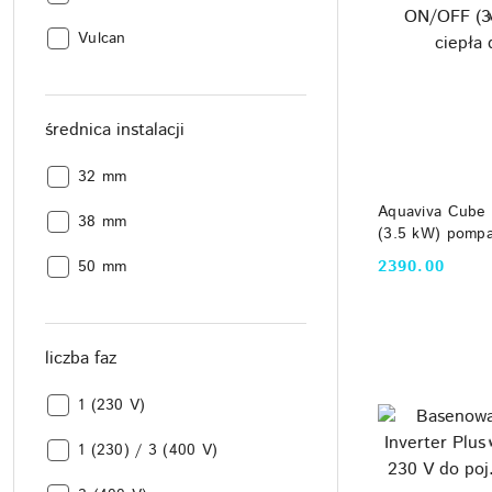
Producent:
Vulcan
średnica instalacji
średnica
32 mm
instalacji:
DO
Aquaviva Cub
średnica
38 mm
(3.5 kW) pompa
instalacji:
średnica
50 mm
2390.00
Cena:
instalacji:
liczba faz
liczba
1 (230 V)
faz:
liczba
1 (230) / 3 (400 V)
faz: