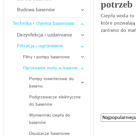
potrzeb
Budowa basenów
Ciepła woda to 
które pozwalaj
Technika i chemia basenowa
zarówno do mał
Dezynfekcja i uzdatnianie
Filtracja i ogrzewanie
Filtry i pompy basenowe
Ogrzewanie wody w basenie
Pompy inwerterowe do
basenu
Podgrzewacze elektryczne
do basenów
Wymienniki ciepła do
Zastosowano
Sortuj
basenów
według
sortowanie:
Najpopularniejsz
Osuszacze basenowe