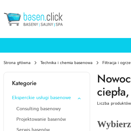
Przejdź do treści głównej
Przejdź do wyszukiwarki
Przejdź do moje konto
Przejdź do menu głównego
Przejdź do stopki
Strona główna
Technika i chemia basenowa
Filtracja i ogrz
Nowocz
Kategorie
ciepła
Eksperckie usługi basenowe
Liczba produktó
Consulting basenowy
Projektowanie basenów
Wybierz
Serwis basenów