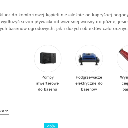
klucz do komfortowej kąpieli niezależnie od kapryśnej pogod
ą wydłużyć sezon pływacki od wczesnej wiosny do późnej jes
ych basenów ogrodowych, jak i dużych obiektów całorocznyc
Pompy
Podgrzewacze
Wym
inwerterowe
elektryczne do
cie
do basenu
basenów
ba
e.
-15%