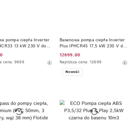
DO KOSZYKA
DO KOSZYKA
a pompa ciepła Inverter
Basenowa pompa ciepła Inverter
PHCR33 13 kW 230 V do
Plus IPHCR45 17,5 kW 230 V do
 m3 Fairland
poj. 75 m3 Fairland
00
12699.00
Cena
a
Najniższa
a cena:
9699
Najniższa cena:
12699
yjna:
promocyjna:
cena
Nowość
z
30
dni
przed
obniżką