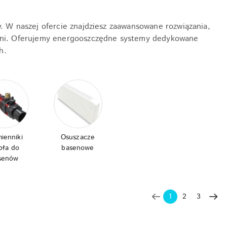
y. W naszej ofercie znajdziesz zaawansowane rozwiązania,
ieni. Oferujemy energooszczędne systemy dedykowane
h.
ienniki
Osuszacze
pła do
basenowe
senów
1
2
3