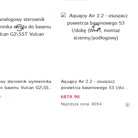
DO KOSZYKA
DO KOSZYKA
wy sterownik wymiennika
Aquajoy Air 2.2 - osuszacz
do basenu Vulcan G2\SST
powietrza basenowego 53 l/dobę
(Wi-Fi, montaż
0
6879.90
Cena
ścienny/podłogowy)
Najniższa
Najniższa cena:
8094
promocyjna:
cena
z
30
dni
przed
obniżką