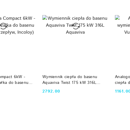
przed
obniżką
 KOSZYKA
DO KOSZYKA
ompact 6kW -
Wymiennik ciepła do basenu
Analogo
załka do basenu
Aquaviva Twist 175 kW 316L
ciepła 
epływ, Incoloy)
Aquaviva
Vulcan
2792.00
1161.0
Cena:
Cena: