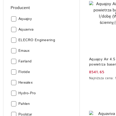
Producent
Producent:
Aquajoy
Producent:
Aquaviva
Producent:
ELECRO Engineering
Producent:
Emaux
DO
Aquajoy Air 4.5
Producent:
Fairland
powietrza bas
l/dobę (WiFi, m
Producent:
Flotide
8541.65
Cena
ścienny/podłog
Najniższa
Najniższa cena:
promocyjna:
Producent:
Hewalex
cena
z
30
Producent:
Hydro-Pro
dni
przed
Producent:
Pahlen
obniżką
Producent:
Poolstar