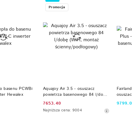
Promocja
 KOSZYKA
DO KOSZYKA
do basenu PCWBi
Aquajoy Air 3.5 - osuszacz
Fairlan
ter Hewalex
powietrza basenowego 84 l/dobę
osuszac
(WiFi, montaż
(60l/do
7653.40
9799.
Cena
Cena:
ścienny/podłogowy)
Najniższa
Najniższa cena:
9004
promocyjna:
cena
z
30
dni