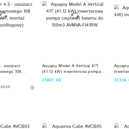
 KOSZYKA
DO KOSZYKA
 - osuszacz
Aquajoy Model A Vertical 41T
Aquajoy
enowego 108
(41.12 kW) inwerterowa pompa
inwerte
ontaż
ciepła do basenu do 150m3
basenu
21001.00
12336.
Cena:
Cena:
owy)
AVMVA-FI41RW
10049