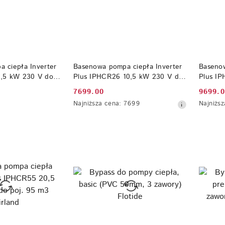
 KOSZYKA
DO KOSZYKA
 ciepła Inverter
Basenowa pompa ciepła Inverter
Basenow
6,5 kW 230 V do
Plus IPHCR26 10,5 kW 230 V do
Plus I
land
poj. 45 m3 Fairland
poj. 55
7699.00
9699.
Cena
Cena
Najniższa
Najniższ
Najniższa cena:
7699
Najniższ
promocyjna:
promoc
cena
cena
z
z
30
30
dni
dni
przed
przed
obniżką
obniżką