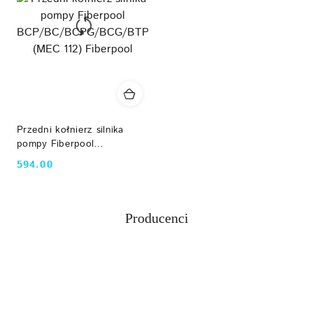
Przedni kołnierz silnika
pompy Fiberpool
BCP/BC/BCPG/BCG/BTP
594.00
Cena:
(MEC 112) Fiberpool
Producenci
Pomiń karuzelę producentów