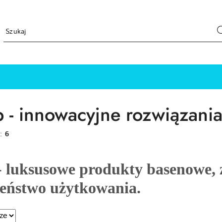
 - innowacyjne rozwiązani
w:
6
-
luksusowe produkty basenowe,
zeństwo użytkowania.