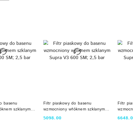
e.
 KOSZYKA
DO KOSZYKA
do basenu
Filtr piaskowy do basenu
Filtr p
óknem szklanym
wzmocniony włóknem szklanym
wzmocn
M; 2,5 bar
Supra V3 600 SM; 2,5 bar
Supra V
5098.00
6648.
Cena:
Cena: