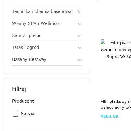
według
sortowanie:
Najpopularniejsz
Technika i chemia basenowa
Wanny SPA i Wellness
Sauny i piece
Taras i ogród
Baseny Bestway
Filtruj
DO
Producent
Filtr piaskowy 
wzmocniony wł
Supra V3 500 S
Producent:
Norsup
4868.00
Cena: