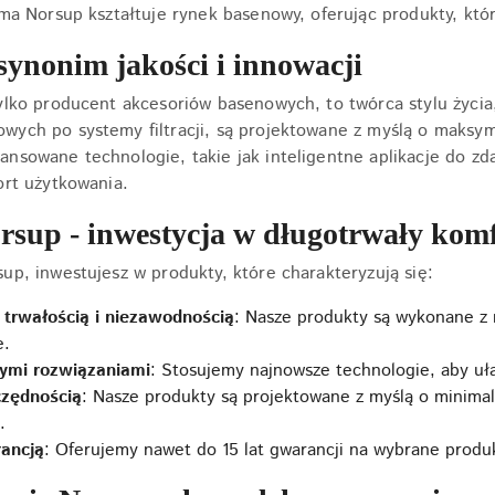
rma Norsup kształtuje rynek basenowy, oferując produkty, któr
synonim jakości i innowacji
ylko producent akcesoriów basenowych, to twórca stylu życi
ych po systemy filtracji, są projektowane z myślą o maksym
nsowane technologie, takie jak inteligentne aplikacje do z
ort użytkowania.
rsup - inwestycja w długotrwały kom
up, inwestujesz w produkty, które charakteryzują się:
trwałością i niezawodnością
: Nasze produkty są wykonane z 
e.
ymi rozwiązaniami
: Stosujemy najnowsze technologie, aby uł
zędnością
: Nasze produkty są projektowane z myślą o minimaln
.
ancją
: Oferujemy nawet do 15 lat gwarancji na wybrane produk