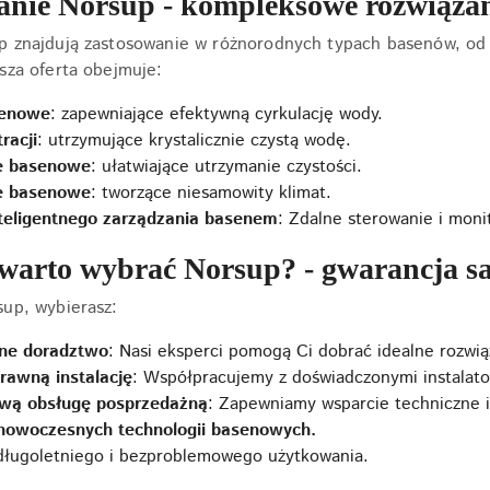
anie Norsup - kompleksowe rozwiązan
p znajdują zastosowanie w różnorodnych typach basenów, od
sza oferta obejmuje:
enowe
: zapewniające efektywną cyrkulację wody.
racji
: utrzymujące krystalicznie czystą wodę.
e basenowe
: ułatwiające utrzymanie czystości.
e basenowe
: tworzące niesamowity klimat.
teligentnego zarządzania basenem
: Zdalne sterowanie i mon
warto wybrać Norsup? - gwarancja sat
up, wybierasz:
lne doradztwo
: Nasi eksperci pomogą Ci dobrać idealne rozwi
rawną instalację
: Współpracujemy z doświadczonymi instalato
wą obsługę posprzedażną
: Zapewniamy wsparcie techniczne i
nowoczesnych technologii basenowych.
długoletniego i bezproblemowego użytkowania.