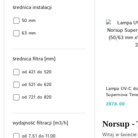
średnica instalacji
średnica
50 mm
instalacji:
średnica
63 mm
instalacji:
średnica filtra [mm]
średnica
od 421 do 520
filtra
średnica
[mm]:
od 521 do 620
DO
Lampa UV-C do
filtra
Supernova Tim
średnica
[mm]:
od 721 do 820
x 1 1/2" GZ x G
filtra
2878.00
Cena:
[mm]:
Norsup - 
wydajność filtracji [m3/h]
Witaj w świecie
wydajność
od 7,51 do 11,00