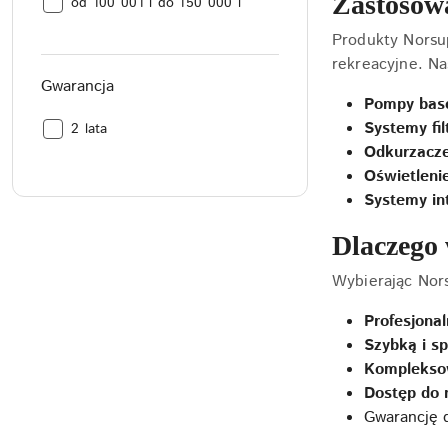
Zastosow
objętość
[litr]:
od 100 001 l do 150 000 l
basenu
Produkty Norsu
[litr]:
rekreacyjne. Na
Gwarancja
Pompy bas
Systemy filt
Gwarancja:
2 lata
Odkurzacz
Oświetleni
Systemy in
Dlaczego 
Wybierając Nors
Profesjona
Szybką i sp
Komplekso
Dostęp do 
Gwarancję 