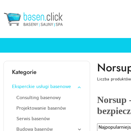
Przejdź do treści głównej
Przejdź do wyszukiwarki
Przejdź do moje konto
Przejdź do menu głównego
Przejdź do stopki
Norsup
Kategorie
Liczba produktó
Eksperckie usługi basenowe
Consulting basenowy
Norsup 
Projektowanie basenów
bezpiec
Serwis basenów
Zastosowano
Sortuj
Budowa basenów