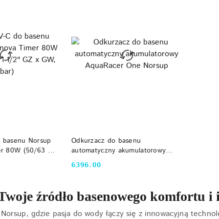
 KOSZYKA
DO KOSZYKA
 basenu Norsup
Odkurzacz do basenu
er 80W (50/63 mm
automatyczny akumulatorowy
W, 2bar)
AquaRacer One Norsup
6396.00
Cena:
Twoje źródło basenowego komfortu i 
 Norsup, gdzie pasja do wody łączy się z innowacyjną techn