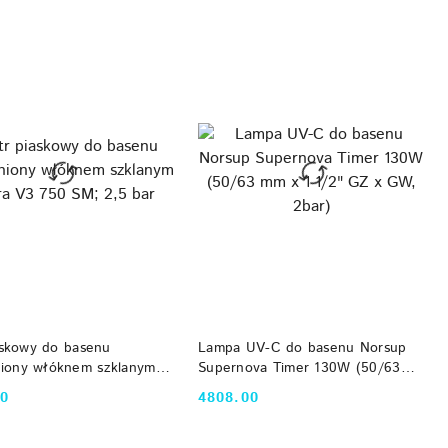
DO KOSZYKA
DO KOSZYKA
iaskowy do basenu
Lampa UV-C do basenu Norsup
iony włóknem szklanym
Supernova Timer 130W (50/63
3 750 SM; 2,5 bar
mm x 1 1/2" GZ x GW, 2bar)
00
4808.00
Cena: