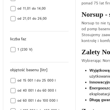
ponad 75 lat fi
filtracji
wydajność
[m3/h]:
od 11,01 do 14,00
Norsup - 
filtracji
wydajność
[m3/h]:
od 21,01 do 26,00
Norsup to nie t
filtracji
[m3/h]:
od pomp basenow
Stosujemy zaawa
liczba faz
kontrolę i komf
liczba
1 (230 V)
Zalety No
faz:
Wybierając Nors
objętość basenu [litr]
Wyjątkową 
użytkowani
objętość
od 15 001 l do 25 000 l
Innowacyjn
basenu
Energooszc
objętość
[litr]:
od 40 001 l do 60 000 l
eksploatacji
basenu
Długą gwar
objętość
[litr]:
od 60 001 l do 100 000 l
basenu