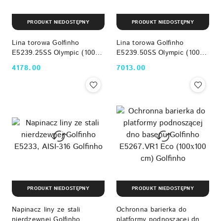
PRODUKT NIEDOSTĘPNY
PRODUKT NIEDOSTĘPNY
Lina torowa Golfinho
Lina torowa Golfinho
E5239.25SS Olympic (100
E5239.50SS Olympic (100
mm, 25 m, stal nierdzewna)
mm, 50 m, stal nierdzewna)
4178.00
7013.00
Cena:
Cena:
Golfinho
Golfinho
PRODUKT NIEDOSTĘPNY
PRODUKT NIEDOSTĘPNY
Napinacz liny ze stali
Ochronna barierka do
nierdzewnej Golfinho
platformy podnoszącej dno