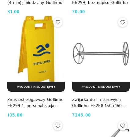
(4 mm), miedziany Golfinho
E5299, bez napisu Golfinho
31.00
70.00
Cena:
Cena:
PRODUKT NIEDOSTĘPNY
PRODUKT NIEDOSTĘPNY
Znak ostrzegawczy Golfinho
Zwijarka do lin torowych
E5299.1, personalizacja
Golfinho E5258.150 (150
tekstem winylowym Golfinho
cm, AISI-304) Golfinho
135.00
7245.00
Cena:
Cena: