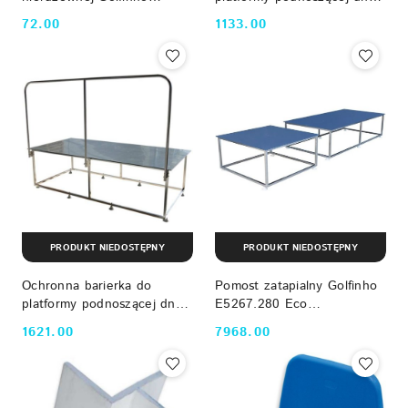
E5233, AISI-316 Golfinho
basenu Golfinho E5267.VR1
72.00
1133.00
Cena:
Cena:
Eco (100х100 cm) Golfinho
PRODUKT NIEDOSTĘPNY
PRODUKT NIEDOSTĘPNY
Ochronna barierka do
Pomost zatapialny Golfinho
platformy podnoszącej dno
E5267.280 Eco
basenu Golfinho E5267.VR2
(200x100x80 cm, AISI-316)
1621.00
7968.00
Cena:
Cena:
Eco (200х100 cm) Golfinho
Golfinho