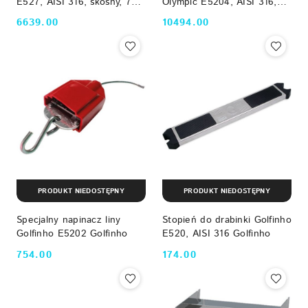
E527, AISI 316, skośny, 700
Olympic E5204, AISI 316,
mm Golfinho
pięciopozycyjny, 400 mm
6639.00
10494.00
Cena:
Cena:
Golfinho
PRODUKT NIEDOSTĘPNY
PRODUKT NIEDOSTĘPNY
Specjalny napinacz liny
Stopień do drabinki Golfinho
Golfinho E5202 Golfinho
E520, AISI 316 Golfinho
754.00
174.00
Cena:
Cena: