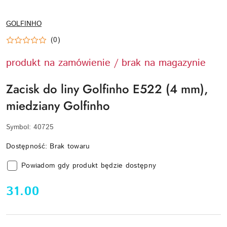
NAZWA
GOLFINHO
PRODUCENTA:
(0)
produkt na zamówienie / brak na magazynie
Zacisk do liny Golfinho E522 (4 mm),
miedziany Golfinho
Symbol:
40725
Dostępność:
Brak towaru
Powiadom gdy produkt będzie dostępny
cena:
31.00