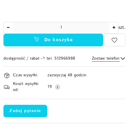
Ilość
szt.
Do koszyka
dostępność / rabat -> tel. 512966988
Zostaw telefon
Dostępność
Czas wysyłki:
zazwyczaj 48 godzin
i
Koszt wysyłki
Wyślij
dostawa
19
od:
Zadaj pytanie