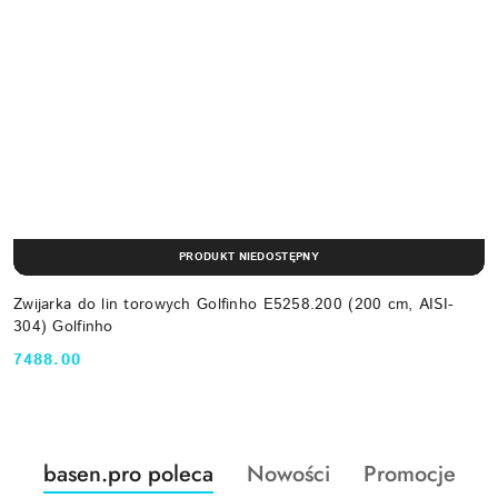
PRODUKT NIEDOSTĘPNY
Zwijarka do lin torowych Golfinho E5258.200 (200 cm, AISI-
304) Golfinho
7488.00
Cena:
Produkty
Produkty
Produkty
basen.pro poleca
Nowości
Promocje
Pomiń karuzelę produktów