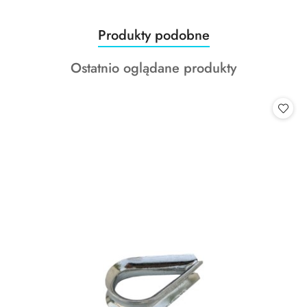
Produkty
Produkty podobne
Pomiń karuzelę produktów
o
Produkty
Ostatnio oglądane produkty
statusie:
o
statusie: