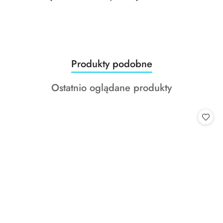
Produkty
Produkty podobne
Pomiń karuzelę produktów
o
Produkty
Ostatnio oglądane produkty
statusie:
o
statusie: