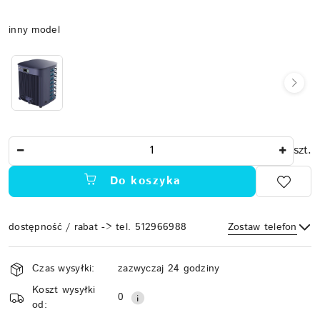
Wariant
inny model
Ilość
szt.
Do koszyka
dostępność / rabat -> tel. 512966988
Zostaw telefon
Dostępność
Czas wysyłki:
zazwyczaj 24 godziny
i
Koszt wysyłki
Wyślij
dostawa
0
od: