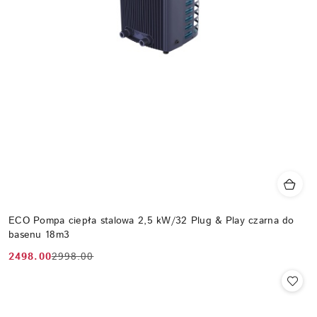
ECO Pompa ciepła stalowa 2,5 kW/32 Plug & Play czarna do
basenu 18m3
2498.00
2998.00
Cena
Cena
promocyjna:
przed
promocją: