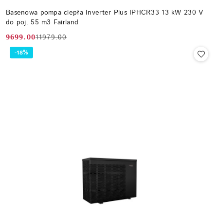
Basenowa pompa ciepła Inverter Plus IPHCR33 13 kW 230 V
do poj. 55 m3 Fairland
9699.00
11979.00
Cena
Cena
promocyjna:
przed
-18%
promocją: