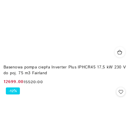
Basenowa pompa ciepła Inverter Plus IPHCR45 17,5 kW 230 V
do poj. 75 m3 Fairland
12699.00
15520.00
Cena
Cena
promocyjna:
przed
-12%
promocją: