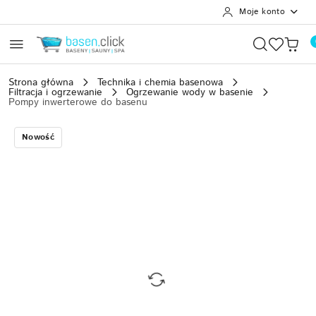
Moje konto
Przejdź do treści głównej
Przejdź do wyszukiwarki
Przejdź do moje konto
Przejdź do menu głównego
Przejdź do opisu produktu
Przejdź do stopki
Strona główna
Technika i chemia basenowa
Filtracja i ogrzewanie
Ogrzewanie wody w basenie
Pompy inwerterowe do basenu
Nowość