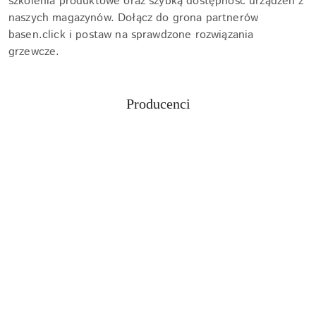
szkolenia produktowe oraz szybką dostępność urządzeń z
naszych magazynów. Dołącz do grona partnerów
basen.click i postaw na sprawdzone rozwiązania
grzewcze.
Producenci
Pomiń karuzelę producentów
Aquabot