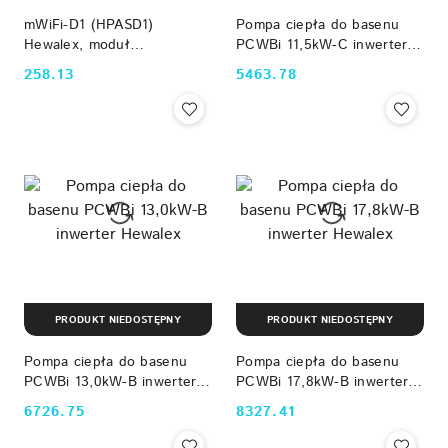
mWiFi-D1 (HPASD1)
Pompa ciepła do basenu
Hewalex, moduł
PCWBi 11,5kW-C inwerter
internetowy Wi-Fi do
Hewalex
258.13
5463.78
Cena:
Cena:
sterowania pompą ciepła
PCWBi
PRODUKT NIEDOSTĘPNY
PRODUKT NIEDOSTĘPNY
Pompa ciepła do basenu
Pompa ciepła do basenu
PCWBi 13,0kW-B inwerter
PCWBi 17,8kW-B inwerter
Hewalex
Hewalex
6726.75
8327.41
Cena:
Cena: