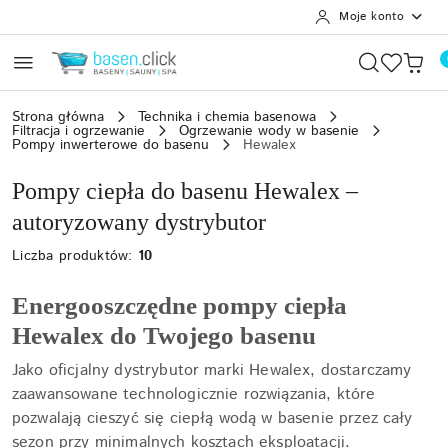
Moje konto
Przejdź do treści głównej
Przejdź do wyszukiwarki
Przejdź do moje konto
Przejdź do menu głównego
Przejdź do stopki
Strona główna
Technika i chemia basenowa
Filtracja i ogrzewanie
Ogrzewanie wody w basenie
Pompy inwerterowe do basenu
Hewalex
Pompy ciepła do basenu Hewalex –
autoryzowany dystrybutor
Liczba produktów:
10
Energooszczędne pompy ciepła
Hewalex do Twojego basenu
Jako oficjalny dystrybutor marki Hewalex, dostarczamy
zaawansowane technologicznie rozwiązania, które
pozwalają cieszyć się ciepłą wodą w basenie przez cały
sezon przy minimalnych kosztach eksploatacji.