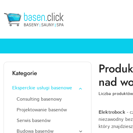
Przejdź do treści głównej
Przejdź do wyszukiwarki
Przejdź do moje konto
Przejdź do menu głównego
Przejdź do stopki
Produk
Kategorie
nad w
Eksperckie usługi basenowe
Liczba produktó
Consulting basenowy
Projektowanie basenów
Elektrobock
- c
niezawodny bez
Serwis basenów
który znajdziesz
Budowa basenów