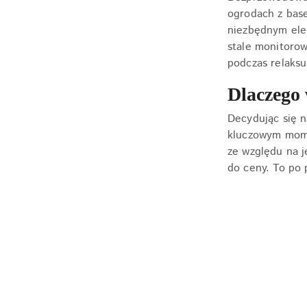
ogrodach z base
niezbędnym ele
stale monitoro
podczas relaksu
Dlaczego 
Decydując się 
kluczowym mome
ze względu na j
do ceny. To po 
Pomiń karuzelę producentów