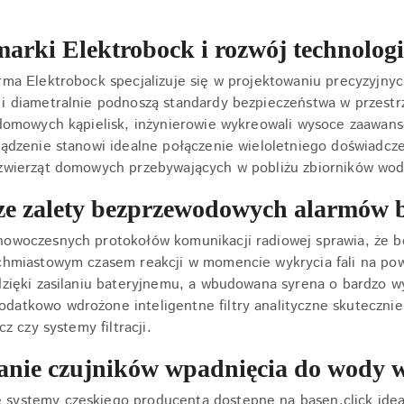
marki Elektrobock i rozwój technolog
rma Elektrobock specjalizuje się w projektowaniu precyzyjnyc
 i diametralnie podnoszą standardy bezpieczeństwa w przest
zydomowych kąpielisk, inżynierowie wykreowali wysoce zaawa
ządzenie stanowi idealne połączenie wieloletniego doświadcz
 zwierząt domowych przebywających w pobliżu zbiorników wo
ze zalety bezprzewodowych alarmów 
nowoczesnych protokołów komunikacji radiowej sprawia, że
ychmiastowym czasem reakcji w momencie wykrycia fali na po
dzięki zasilaniu bateryjnemu, a wbudowana syrena o bardzo w
datkowo wdrożone inteligentne filtry analityczne skuteczni
cz czy systemy filtracji.
anie czujników wpadnięcia do wody 
ystemy czeskiego producenta dostępne na basen.click idealn