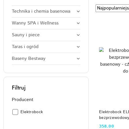
Zastosowano
Sortuj
Technika i chemia basenowa
według
sortowanie:
Najpopularniejsz
Wanny SPA i Wellness
Sauny i piece
Taras i ogród
Baseny Bestway
Filtruj
Producent
PRODUKT 
Producent:
Elektrobock EL
Elektrobock
bezprzewodowy
czujnik wpadni
358.00