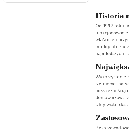
Cena:
Historia 
Od 1992 roku fi
funkcjonowanie
właścicieli pr
inteligentne ur
najmłodszych i
Najwięks
Wykorzystanie 
się niemal nat
niezależnością 
domowników. Do
silny wiatr, desz
Zastosow
Bezprzewodowe s