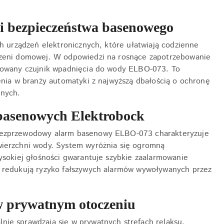
ii bezpieczeństwa basenowego
h urządzeń elektronicznych, które ułatwiają codzienne
rzeni domowej. W odpowiedzi na rosnące zapotrzebowanie
nsowany czujnik wpadnięcia do wody ELBO-073. To
enia w branży automatyki z najwyższą dbałością o ochronę
dnych.
basenowych Elektrobock
 bezprzewodowy alarm basenowy ELBO-073 charakteryzuje
wierzchni wody. System wyróżnia się ogromną
ysokiej głośności gwarantuje szybkie zaalarmowanie
e redukują ryzyko fałszywych alarmów wywoływanych przez
w prywatnym otoczeniu
ie sprawdzają się w prywatnych strefach relaksu,