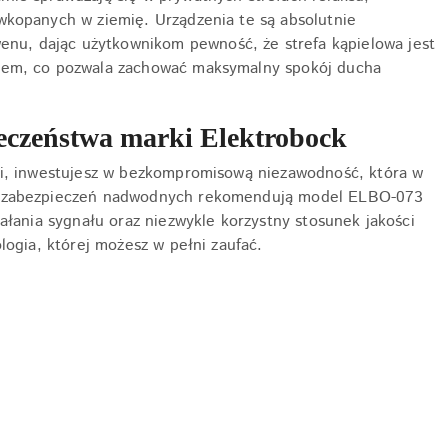
wkopanych w ziemię. Urządzenia te są absolutnie
u, dając użytkownikom pewność, że strefa kąpielowa jest
iem, co pozwala zachować maksymalny spokój ducha
ieczeństwa marki Elektrobock
ki, inwestujesz w bezkompromisową niezawodność, która w
ek zabezpieczeń nadwodnych rekomendują model ELBO-073
ałania sygnału oraz niezwykle korzystny stosunek jakości
ogia, której możesz w pełni zaufać.