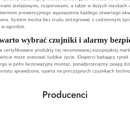
nami stelażowymi, rozporowymi, a także w dużych nieckach 
mentem prewencyjnego wyposażenia każdego otwartego akwen
wana. System można bez trudu zintegrować z codziennym życ
 w ogrodzie.
warto wybrać czujniki i alarmy bezp
na certyfikowane produkty tej renomowanej europejskiej mar
ncie może uratować ludzkie życie. Eksperci badający ryn
ego w pełni bezinwazyjny montaż, ponadprzeciętny zasięg dzi
prostu sprawdzona, oparta na precyzyjnych czujnikach technol
Producenci