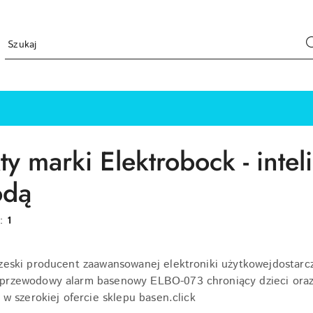
ty marki Elektrobock - inte
odą
w:
1
zeski producent zaawansowanej elektroniki użytkowejdostarcz
przewodowy alarm basenowy ELBO-073 chroniący dzieci oraz
 w szerokiej ofercie sklepu basen.click