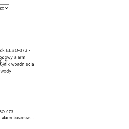
e.
NIEDOSTĘPNY
BO-073 -
 alarm basenowy -
ecia do wody