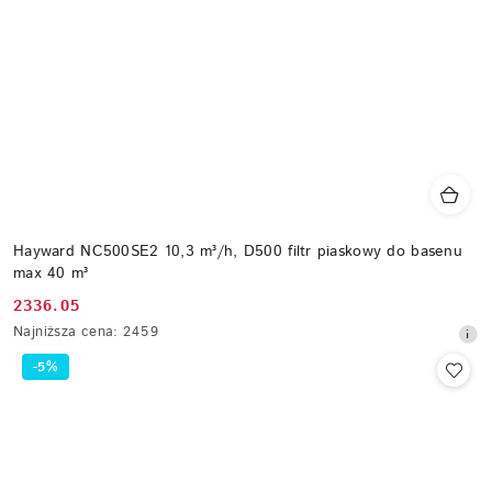
Hayward NC500SE2 10,3 m³/h, D500 filtr piaskowy do basenu
max 40 m³
2336.05
Cena
Najniższa
Najniższa cena:
2459
promocyjna:
cena
-5%
z
30
dni
przed
obniżką