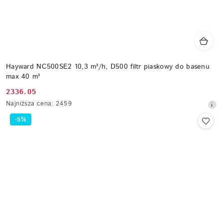
Hayward NC500SE2 10,3 m³/h, D500 filtr piaskowy do basenu
max 40 m³
2336.05
Cena
Najniższa
Najniższa cena:
2459
promocyjna:
cena
-5%
z
30
dni
przed
obniżką