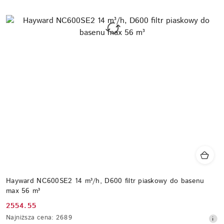
Hayward NC600SE2 14 m³/h, D600 filtr piaskowy do basenu
max 56 m³
2554.55
Cena
Najniższa
Najniższa cena:
2689
promocyjna: