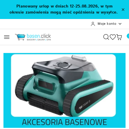
Przejdź do treści głównej
Przejdź do wyszukiwarki
Przejdź do moje konto
Przejdź do menu głównego
Przejdź do stopki
Planowany urlop w dniach 12-25.08.2026, w tym
okresie zamówienia mogą mieć opóźnienia w wysyłce.
Moje konto