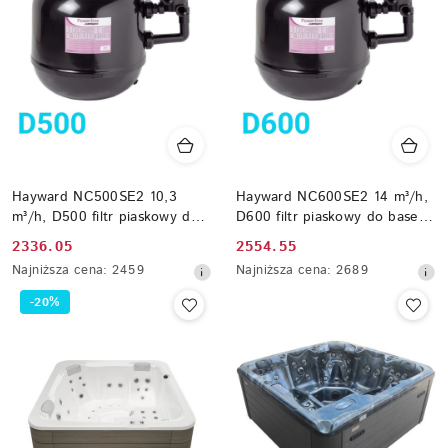
Hayward NC500SE2 10,3
Hayward NC600SE2 14 m³/h,
m³/h, D500 filtr piaskowy do
D600 filtr piaskowy do basenu
basenu max 40 m³
max 56 m³
Cena
Cena
2336.05
2554.55
promocyjna:
Najniższa
promocyjna:
Najniższa
Najniższa cena:
2459
Najniższa cena:
2689
cena
cena
-20%
z
z
30
30
dni
dni
przed
przed
obniżką
obniżką