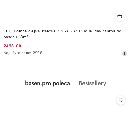
ECO Pompa ciepła stalowa 2,5 kW/32 Plug & Play czarna do
basenu 18m3
2498.00
Cena
Najniższa
Najniższa cena:
2998
promocyjna:
cena
z
30
dni
przed
Produkty
Produkty
basen.pro poleca
Bestsellery
obniżką
Pomiń karuzelę produktów
o
o
statusie:
statusie: