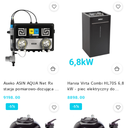
Aseko ASIN AQUA Net Rx
Harvia Virta Combi HL70S 6,8
stacja pomiarowo-dozująca pH
kW - piec elektryczny do
i Redox z modułem LAN
sauny z parownikiem czarny
Cena:
Cena:
9198.00
8898.00
12035
HL700400S bez sterownika
-5%
-5%