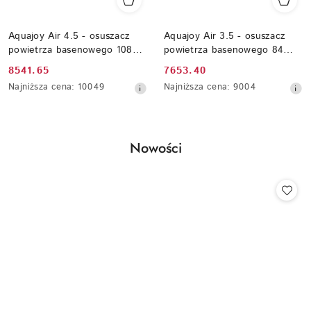
Aquajoy Air 4.5 - osuszacz
Aquajoy Air 3.5 - osuszacz
powietrza basenowego 108
powietrza basenowego 84
l/dobę (WiFi, montaż
l/dobę (WiFi, montaż
Cena
Cena
8541.65
7653.40
ścienny/podłogowy)
ścienny/podłogowy)
promocyjna:
Najniższa
promocyjna:
Najniższa
Najniższa cena:
10049
Najniższa cena:
9004
cena
cena
z
z
30
30
dni
dni
Produkty
Nowości
przed
przed
Pomiń karuzelę produktów
obniżką
obniżką
o
statusie: