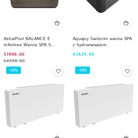
AstralPool BALANCE E
Aquajoy Santorini wanna SPA
Infinitree Wanna SPA 5-
z hydromasażem
osobowa Old Timber + Audio
(220х220х95 cm), opal
Cena
Cena
Cena:
51998.00
43429.00
Bluetooth + ECOSpa
ciemny
64998.00
promocyjna:
przed
74134AC307
promocją:
-15%
-15%