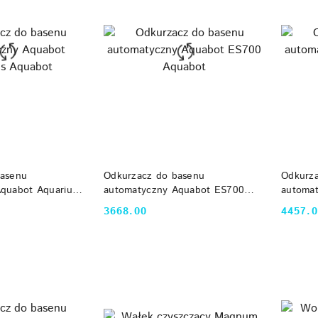
 KOSZYKA
DO KOSZYKA
basenu
Odkurzacz do basenu
Odkurz
quabot Aquarius
automatyczny Aquabot ES700
automa
Aquabot
Aquabo
3668.00
4457.
Cena:
Cena: