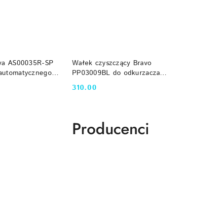
NIEDOSTĘPNY
PRODUKT NIEDOSTĘPNY
iva AS00035R-SP
Wałek czyszczący Bravo
 automatycznego
PP03009BL do odkurzacza
ot
automatycznego Aquabot
310.00
Cena:
Aquabot
Producenci