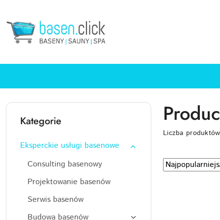
Przejdź do treści głównej
Przejdź do wyszukiwarki
Przejdź do moje konto
Przejdź do menu głównego
Przejdź do stopki
Produc
Kategorie
Liczba produktó
Eksperckie usługi basenowe
Zastosowano
Sortuj
Consulting basenowy
według
sortowanie:
Projektowanie basenów
Najpopularniejsz
Serwis basenów
Budowa basenów