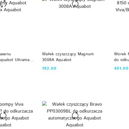
 KOSZYKA
DO KOSZYKA
basenu
Wałek czyszczący Magnum
Worek f
quabot Ultramax
3008A Aquabot
do odku
Viva/Br
192.00
401.00
Cena:
Cena: