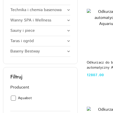
Technika i chemia basenowa
Wanny SPA i Wellness
Sauny i piece
Taras i ogród
Baseny Bestway
DO
Odkurzacz do 
automatyczny A
Aquabot
12807.00
Filtruj
Cena:
Producent
Producent:
Aquabot