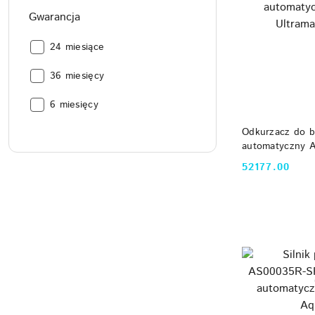
Gwarancja
Gwarancja:
24 miesiące
Gwarancja:
36 miesięcy
Gwarancja:
6 miesięcy
DO
Odkurzacz do 
automatyczny A
Aquabot
52177.00
Cena: