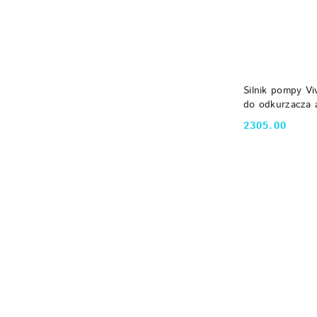
PRODUKT 
Silnik pompy V
do odkurzacza
Aquabot Aquab
2305.00
Cena:
Pomiń karuzelę producentów