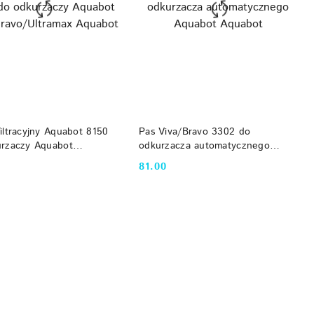
PRODUKT NIEDOSTĘPNY
DO KOSZYKA
iltracyjny Aquabot 8150
Pas Viva/Bravo 3302 do
rzaczy Aquabot
odkurzacza automatycznego
avo/Ultramax Aquabot
Aquabot Aquabot
81.00
Cena: