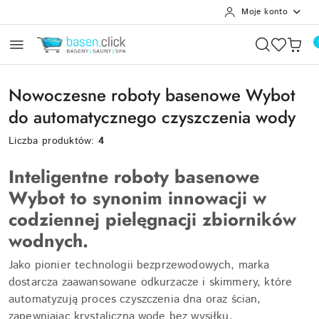
Moje konto
Przejdź do treści głównej
Przejdź do wyszukiwarki
Przejdź do moje konto
Przejdź do menu głównego
Przejdź do stopki
Nowoczesne roboty basenowe Wybot
do automatycznego czyszczenia wody
Liczba produktów:
4
Inteligentne roboty basenowe
Wybot to synonim innowacji w
codziennej pielęgnacji zbiorników
wodnych.
Jako pionier technologii bezprzewodowych, marka
dostarcza zaawansowane odkurzacze i skimmery, które
automatyzują proces czyszczenia dna oraz ścian,
zapewniając krystaliczną wodę bez wysiłku.