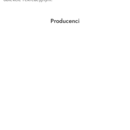
Producenci
Pomiń karuzelę producentów
Aquabot