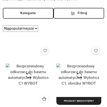
Kategorie
Filtruj
Zastosowano
Sortuj
według
sortowanie:
Najpopularniejsze.
PRODUKT NIEDOSTĘPNY