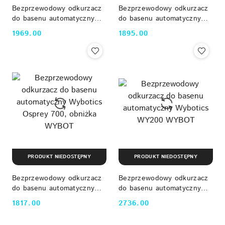
Bezprzewodowy odkurzacz
Bezprzewodowy odkurzacz
do basenu automatyczny
do basenu automatyczny
Wybotics C1 WYBOT
Wybotics C1, obniżka
1969.00
1895.00
Cena:
Cena:
WYBOT
PRODUKT NIEDOSTĘPNY
PRODUKT NIEDOSTĘPNY
Bezprzewodowy odkurzacz
Bezprzewodowy odkurzacz
do basenu automatyczny
do basenu automatyczny
Wybotics Osprey 700,
Wybotics WY200 WYBOT
1817.00
2736.00
Cena:
Cena:
obniżka WYBOT