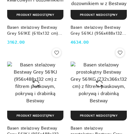
PRODUKT NIEDOSTĘPNY
PRODUKT NIEDOSTĘPNY
Basen stelażowy Bestway
Basen stelażowy Bestway
Grey 561KE (610x132 cm) z
Grey 561KJ (956x488x132
filtrem piaskowym, pokrywą,
cm) z filtrem piaskowym,
3162.00
4634.00
Cena:
Cena:
drabinką, piaskiem
pokrywą, drabinką, piaskiem
kwarcowym i dozownikiem
kwarcowym i dozownikiem w
z Bestway
PRODUKT NIEDOSTĘPNY
PRODUKT NIEDOSTĘPNY
Basen stelażowy Bestway
Basen stelażowy