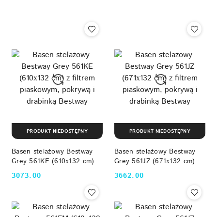
Najpopularniejsze.
PRODUKT NIEDOSTĘPNY
PRODUKT NIEDOSTĘPNY
Basen stelażowy Bestway
Basen stelażowy Bestway
Grey 561KE (610х132 cm) z
Grey 561JZ (671х132 cm) z
filtrem piaskowym, pokrywą i
filtrem piaskowym, pokrywą i
3073.00
3662.00
Cena:
Cena:
drabinką Bestway
drabinką Bestway