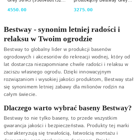
Grey 561KJ (956х488х132
prostokątny Bestway Grey
cm) z filtrem piaskowym,
561KG (732х366х132 cm) z
4550.00
3275.00
Cena:
Cena:
pokrywą i drabinką Bestway
filtrem piaskowym, pokrywą i
drabinką Bestway
Bestway - synonim letniej radości i
relaksu w Twoim ogrodzie
Bestway to globalny lider w produkcji basenów
ogrodowych i akcesoriów do rekreacji wodnej, który od
lat dostarcza niezapomniane chwile radości i relaksu w
zaciszu własnego ogrodu. Dzięki innowacyjnym
rozwiązaniom i wysokiej jakości produktom, Bestway stał
się synonimem letniej zabawy dla milionów rodzin na
całym świecie.
Dlaczego warto wybrać baseny Bestway?
Bestway to nie tylko baseny, to przede wszystkim
gwarancja jakości i bezpieczeństwa. Produkty tej marki
charakteryzują się trwałością, łatwością montażu i