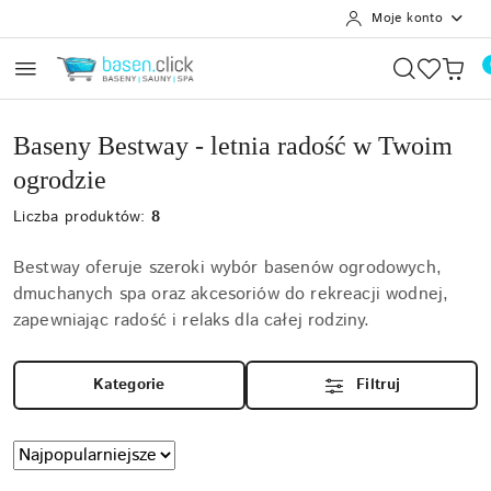
Moje konto
Przejdź do treści głównej
Przejdź do wyszukiwarki
Przejdź do moje konto
Przejdź do menu głównego
Przejdź do stopki
Baseny Bestway - letnia radość w Twoim
ogrodzie
Liczba produktów:
8
Bestway oferuje szeroki wybór basenów ogrodowych,
dmuchanych spa oraz akcesoriów do rekreacji wodnej,
zapewniając radość i relaks dla całej rodziny.
Kategorie
Filtruj
Zastosowano
Sortuj
według
sortowanie: