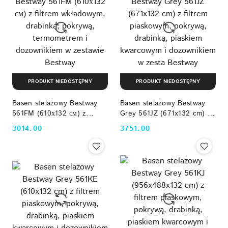
PRODUKT NIEDOSTĘPNY
PRODUKT NIEDOSTĘPNY
Basen stelażowy Bestway
Basen stelażowy Bestway
561FM (610х132 см) z
Grey 561JZ (671x132 cm) z
filtrem wkładowym,
filtrem piaskowym, pokrywą,
3014.00
3751.00
Cena:
Cena:
drabinką, pokrywą,
drabinką, piaskiem
termometrem i dozownikiem
kwarcowym i dozownikiem w
w zestawie Bestway
zesta Bestway