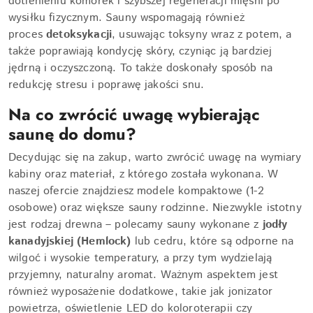
dotlenieniu komórek i szybszej regeneracji mięśni po
wysiłku fizycznym. Sauny wspomagają również
proces
detoksykacji
, usuwając toksyny wraz z potem, a
także poprawiają kondycję skóry, czyniąc ją bardziej
jędrną i oczyszczoną. To także doskonały sposób na
redukcję stresu i poprawę jakości snu.
Na co zwrócić uwagę wybierając
saunę do domu?
Decydując się na zakup, warto zwrócić uwagę na wymiary
kabiny oraz materiał, z którego została wykonana. W
naszej ofercie znajdziesz modele kompaktowe (1-2
osobowe) oraz większe sauny rodzinne. Niezwykle istotny
jest rodzaj drewna – polecamy sauny wykonane z
jodły
kanadyjskiej (Hemlock)
lub cedru, które są odporne na
wilgoć i wysokie temperatury, a przy tym wydzielają
przyjemny, naturalny aromat. Ważnym aspektem jest
również wyposażenie dodatkowe, takie jak jonizator
powietrza, oświetlenie LED do koloroterapii czy