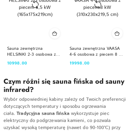
Sauna zewnętrzna
Sauna zewnętrzna VAASA
HELSINKI 2-3 osobowa z
4-6 osobowa z piecem 8 kW
piecem 4,5 kW
(310x230x219,5 cm)
10998.00
19998.00
Cena:
Cena:
(165x175x219cm)
Czym różni się sauna fińska od sauny
infrared?
Wybór odpowiedniej kabiny zależy od Twoich preferencji
dotyczących temperatury i sposobu ogrzewania
ciała.
Tradycyjna sauna fińska
wykorzystuje piec
elektryczny do podgrzewania kamieni, co pozwala
uzyskać wysoką temperaturę (nawet do 90-100°C) przy