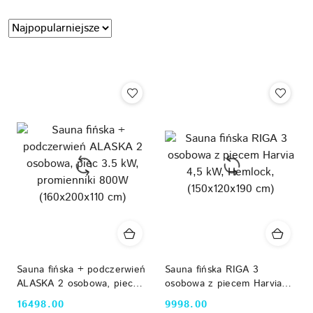
Zastosowano
Sortuj
według
sortowanie:
Najpopularniejsze.
Sauna fińska + podczerwień
Sauna fińska RIGA 3
ALASKA 2 osobowa, piec
osobowa z piecem Harvia
3.5 kW, promienniki 800W
4,5 kW, Hemlock,
16498.00
9998.00
Cena:
Cena:
(160x200x110 cm)
(150x120x190 cm)