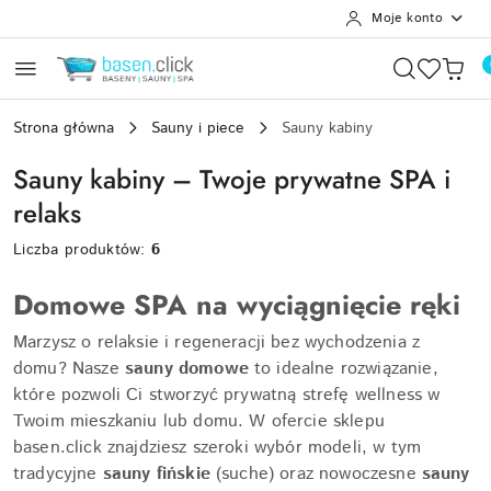
Moje konto
Przejdź do treści głównej
Przejdź do wyszukiwarki
Przejdź do moje konto
Przejdź do menu głównego
Przejdź do stopki
Strona główna
Sauny i piece
Sauny kabiny
Sauny kabiny – Twoje prywatne SPA i
relaks
Liczba produktów:
6
Domowe SPA na wyciągnięcie ręki
Marzysz o relaksie i regeneracji bez wychodzenia z
domu? Nasze
sauny domowe
to idealne rozwiązanie,
które pozwoli Ci stworzyć prywatną strefę wellness w
Twoim mieszkaniu lub domu. W ofercie sklepu
basen.click znajdziesz szeroki wybór modeli, w tym
tradycyjne
sauny fińskie
(suche) oraz nowoczesne
sauny