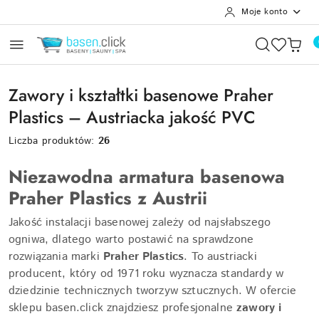
Moje konto
Przejdź do treści głównej
Przejdź do wyszukiwarki
Przejdź do moje konto
Przejdź do menu głównego
Przejdź do stopki
Zawory i kształtki basenowe Praher
Plastics – Austriacka jakość PVC
Liczba produktów:
26
Niezawodna armatura basenowa
Praher Plastics z Austrii
Jakość instalacji basenowej zależy od najsłabszego
ogniwa, dlatego warto postawić na sprawdzone
rozwiązania marki
Praher Plastics
. To austriacki
producent, który od 1971 roku wyznacza standardy w
dziedzinie technicznych tworzyw sztucznych. W ofercie
sklepu basen.click znajdziesz profesjonalne
zawory i