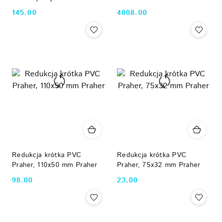
gwintem zewnętrznym,
automatyczny zawór
145.00
4008.00
Cena:
Cena:
d50x1-1/2" Praher
sterownik płukania filtra
(timer/ciśnienie)
Redukcja krótka PVC
Redukcja krótka PVC
Praher, 110x50 mm Praher
Praher, 75x32 mm Praher
98.00
23.00
Cena:
Cena: