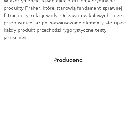
W asortymencie basen.click oferujemy oryginalne
produkty Praher, które stanowią fundament sprawnej
filtracji i cyrkulacji wody. Od zaworów kulowych, przez
przepustnice, aż po zaawansowane elementy sterujące –
każdy produkt przechodzi rygorystyczne testy
jakościowe.
Producenci
Pomiń karuzelę producentów
Aquabot