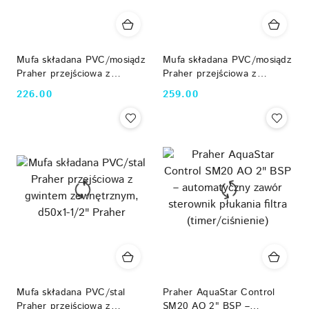
Mufa składana PVC/mosiądz
Mufa składana PVC/mosiądz
Praher przejściowa z
Praher przejściowa z
gwintem zewnętrznym,
gwintem zewnętrznym,
226.00
259.00
Cena:
Cena:
d40x1-1/4" Praher
d50x1-1/2" Praher
Mufa składana PVC/stal
Praher AquaStar Control
Praher przejściowa z
SM20 AO 2" BSP –