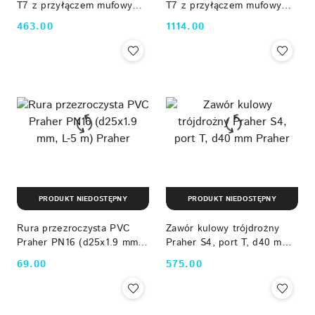
T7 z przyłączem mufowym
T7 z przyłączem mufowym
(PN12.5, d25 mm) Praher
(PN12.5, d63 mm) Praher
463.00
1114.00
Cena:
Cena:
PRODUKT NIEDOSTĘPNY
PRODUKT NIEDOSTĘPNY
Rura przezroczysta PVC
Zawór kulowy trójdrożny
Praher PN16 (d25x1.9 mm,
Praher S4, port T, d40 mm
L-5 m) Praher
Praher
69.00
575.00
Cena:
Cena: