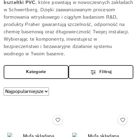
kształtki PVC
, które powstają w nowoczesnych zakładach
w Schwertberg. Dzięki zaawansowanym procesom
formowania wtryskowego i ciągłym badaniom R&D,
produkty Praher gwarantują szczelność, odporność na
chemię basenową oraz długowieczność Twojej instalacji.
Wybierając te komponenty, inwestujesz w
bezpieczeństwo i bezawaryjne działanie systemu
wodnego w Twoim basenie.
Kategorie
Filtruj
Zastosowano
Sortuj
według
sortowanie:
Najpopularniejsze.