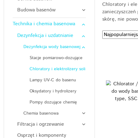
Chloratory i el
Budowa basenów
zanieczyszczeń 
skórę, nie powo
Technika i chemia basenowa
Zastosowano
Sortuj
Dezynfekcja i uzdatnianie
według
sortowanie:
Dezynfekcja wody basenowej
Najpopularniejsz
Stacje pomiarowo-dozujące
Chloratory i elektrolizery soli
Lampy UV-C do basenu
Oksydatory i hydrolizery
Pompy dozujące chemię
Chemia basenowa
Filtracja i ogrzewanie
Osprzęt i komponenty