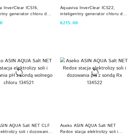
DO KOSZYKA
DO KOSZYKA
a InverClear ICS16,
Aquaviva InverClear ICS22,
entny generator chloru do
inteligentny generator chloru do
 75-100 m3
basenu do 100 m3
00
6215.00
Cena:
DO KOSZYKA
DO KOSZYKA
ASIN AQUA Salt NET CLF
Aseko ASIN AQUA Salt NET
lektrolizy soli i dozowania
Redox stacja elektrolizy soli i