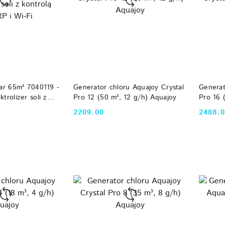
 KOSZYKA
DO KOSZYKA
ear 65m³ 7040119 -
Generator chloru Aquajoy Crystal
Generat
trolizer soli z
Pro 12 (50 m³, 12 g/h) Aquajoy
Pro 16 
P i Wi-Fi
2209.00
2488.
Cena:
Cena: