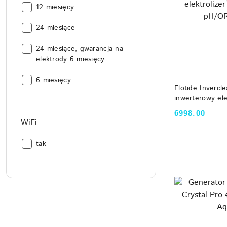
Gwarancja:
12 miesięcy
Gwarancja:
24 miesiące
Gwarancja:
24 miesiące, gwarancja na
elektrody 6 miesięcy
Gwarancja:
6 miesięcy
DO
Flotide Invercl
inwerterowy elek
kontrolą pH/OR
6998.00
Cena:
WiFi
WiFi:
tak