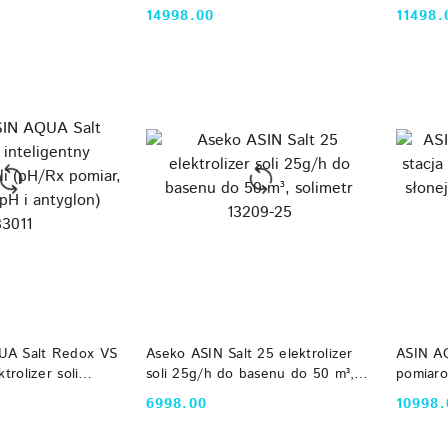
-250 m3
(pH/Cl pomiar, dozowanie pH i
pH z so
14998.00
11498.
Cena:
Cena:
antyglon) 133001
134521
 KOSZYKA
DO KOSZYKA
UA Salt Redox VS
Aseko ASIN Salt 25 elektrolizer
ASIN AQ
trolizer soli
soli 25g/h do basenu do 50 m³,
pomiaro
 dozowanie pH i
solimetr 13209-25
wody Rx
6998.00
10998.
Cena:
Cena:
1