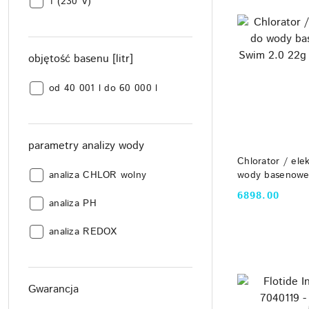
liczba
1 (230 V)
faz:
objętość basenu [litr]
objętość
od 40 001 l do 60 000 l
basenu
[litr]:
parametry analizy wody
DO
Chlorator / elek
parametry
wody basenowej
analiza CHLOR wolny
22g 110 m3, H
analizy
6898.00
Cena:
parametry
wody:
analiza PH
analizy
parametry
wody:
analiza REDOX
analizy
wody:
Gwarancja