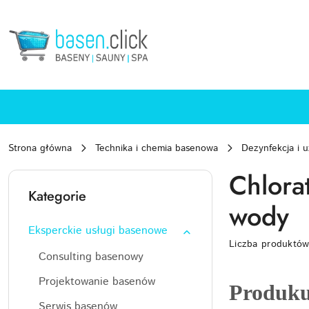
Przejdź do treści głównej
Przejdź do wyszukiwarki
Przejdź do moje konto
Przejdź do menu głównego
Przejdź do stopki
Strona główna
Technika i chemia basenowa
Dezynfekcja i u
Chlorat
Kategorie
wody
Eksperckie usługi basenowe
Liczba produktó
Consulting basenowy
Projektowanie basenów
Produkuj
Serwis basenów