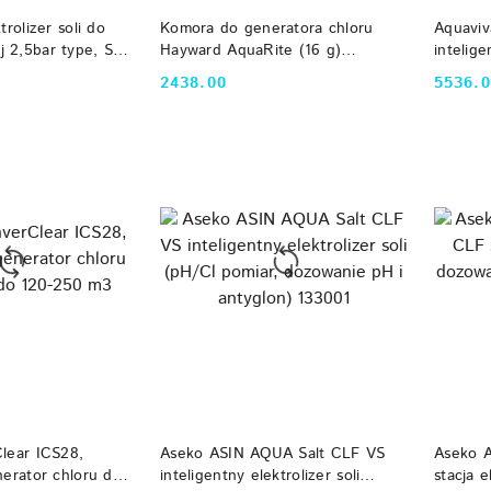
 KOSZYKA
DO KOSZYKA
trolizer soli do
Komora do generatora chloru
Aquaviv
 2,5bar type, SSC
Hayward AquaRite (16 g)
intelig
Hayward
basenu
2438.00
5536.
Cena:
Cena:
 KOSZYKA
DO KOSZYKA
lear ICS28,
Aseko ASIN AQUA Salt CLF VS
Aseko 
nerator chloru do
inteligentny elektrolizer soli
stacja e