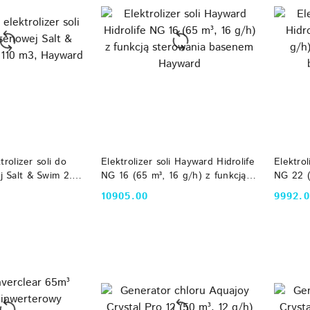
 KOSZYKA
DO KOSZYKA
trolizer soli do
Elektrolizer soli Hayward Hidrolife
Elektrol
 Salt & Swim 2.0
NG 16 (65 m³, 16 g/h) z funkcją
NG 22 (
ayward
sterowania basenem Hayward
sterow
10905.00
9992.
Cena:
Cena: