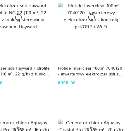
DO KOSZYKA
DO KOSZYKA
izer soli Hayward Hidrolife
Flotide Inverclear 100m³ 7040120
110 m³, 22 g/h) z funkcją
- inwerterowy elektrolizer soli z
ania basenem Hayward
kontrolą pH/ORP i Wi-Fi
00
8998.00
Cena: