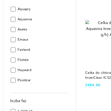
Producent:
Aquajoy
Producent:
Aquaviva
Producent:
Aseko
Producent:
Emaux
Producent:
Fairland
Producent:
Flotide
Producent:
Hayward
DO
Celka do chlora
InverClear ICS2
Producent:
Poolstar
Aquaviva
2984.00
Cena:
liczba faz