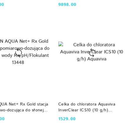
ndą wolnego chloru
dozowania pH z sondą Rx 134522
00
9898.00
Cena:
DO KOSZYKA
DO KOSZYKA
UA Net+ Rx Gold stacja
Celka do chloratora Aquaviva
wo-dozująca do słonej
InverClear ICS10 (10 g/h)
/pH/Flokulant 13448
Aquaviva
00
1529.00
Cena: