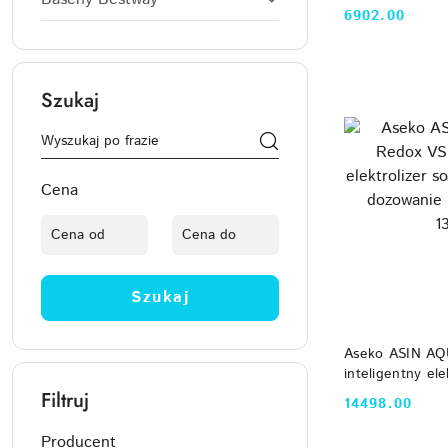
basenu do 120
6902.00
Cena:
Szukaj
Cena
Szukaj
DO
Aseko ASIN AQ
inteligentny elek
(pH/Rx pomiar,
Filtruj
14498.00
Cena:
antyglon) 13301
Producent