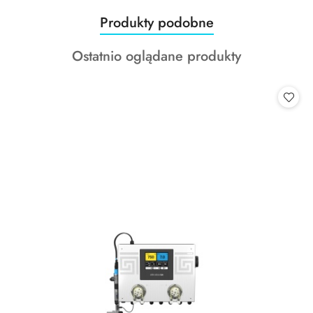
Produkty
Produkty podobne
Pomiń karuzelę produktów
o
Produkty
Ostatnio oglądane produkty
statusie:
o
statusie: