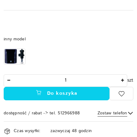
Wariant
inny model
Ilość
szt
Do koszyka
dostępność / rabat -> tel. 512966988
Zostaw telefon
Dostępność
Czas wysyłki:
zazwyczaj 48 godzin
i