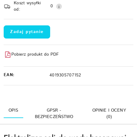
Koszt wysyłki
Wyślij
dostawa
0
od:
Zadaj pytanie
Pobierz produkt do PDF
EAN:
4019305707152
OPIS
GPSR -
OPINIE I OCENY
BEZPIECZEŃSTWO
(0)