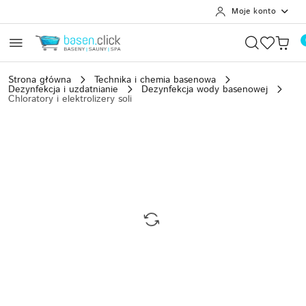
Moje konto
Przejdź do treści głównej
Przejdź do wyszukiwarki
Przejdź do moje konto
Przejdź do menu głównego
Przejdź do opisu produktu
Przejdź do stopki
Strona główna
Technika i chemia basenowa
Dezynfekcja i uzdatnianie
Dezynfekcja wody basenowej
Chloratory i elektrolizery soli