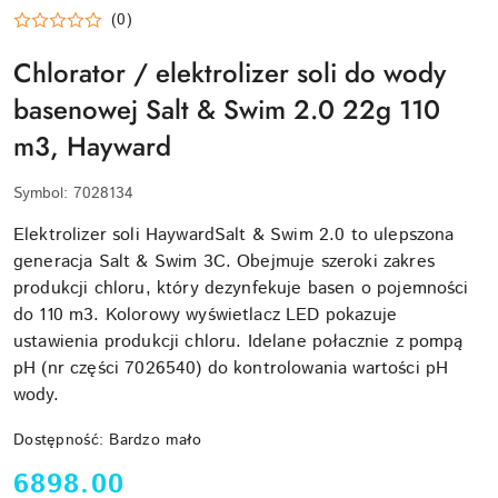
(0)
Chlorator / elektrolizer soli do wody
basenowej Salt & Swim 2.0 22g 110
m3, Hayward
Symbol:
7028134
Elektrolizer soli HaywardSalt & Swim 2.0 to ulepszona
generacja Salt & Swim 3C. Obejmuje szeroki zakres
produkcji chloru, który dezynfekuje basen o pojemności
do 110 m3. Kolorowy wyświetlacz LED pokazuje
ustawienia produkcji chloru. Idelane połacznie z pompą
pH (nr części 7026540) do kontrolowania wartości pH
wody.
Dostępność:
Bardzo mało
cena:
6898.00