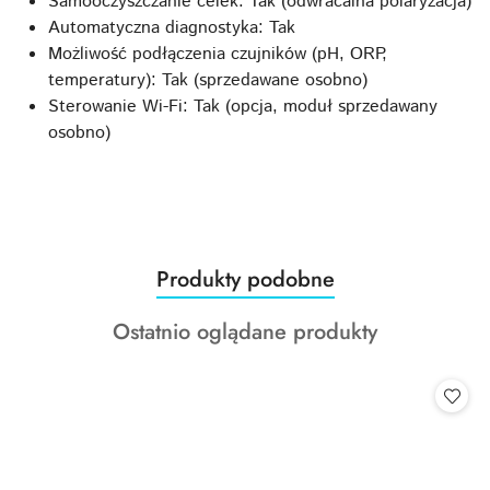
Samooczyszczanie celek: Tak (odwracalna polaryzacja)
Automatyczna diagnostyka: Tak
Możliwość podłączenia czujników (pH, ORP,
temperatury): Tak (sprzedawane osobno)
Sterowanie Wi-Fi: Tak (opcja, moduł sprzedawany
osobno)
Produkty
Produkty podobne
Pomiń karuzelę produktów
o
Produkty
Ostatnio oglądane produkty
statusie:
o
statusie: