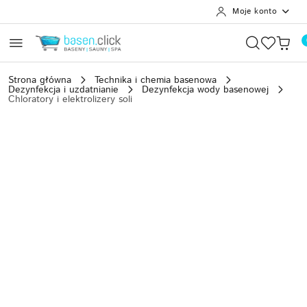
Moje konto
Przejdź do treści głównej
Przejdź do wyszukiwarki
Przejdź do moje konto
Przejdź do menu głównego
Przejdź do opisu produktu
Przejdź do stopki
Strona główna
Technika i chemia basenowa
Dezynfekcja i uzdatnianie
Dezynfekcja wody basenowej
Chloratory i elektrolizery soli