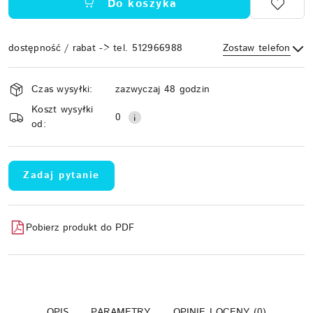
Do koszyka
dostępność / rabat -> tel. 512966988
Zostaw telefon
Dostępność
Czas wysyłki:
zazwyczaj 48 godzin
i
Koszt wysyłki
Wyślij
dostawa
0
od:
Zadaj pytanie
Pobierz produkt do PDF
OPIS
PARAMETRY
OPINIE I OCENY (0)