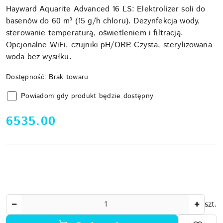
Hayward Aquarite Advanced 16 LS: Elektrolizer soli do
basenów do 60 m³ (15 g/h chloru). Dezynfekcja wody,
sterowanie temperaturą, oświetleniem i filtracją.
Opcjonalne WiFi, czujniki pH/ORP. Czysta, sterylizowana
woda bez wysiłku.
Dostępność:
Brak towaru
Powiadom gdy produkt będzie dostępny
cena:
6535.00
Ilość
szt.