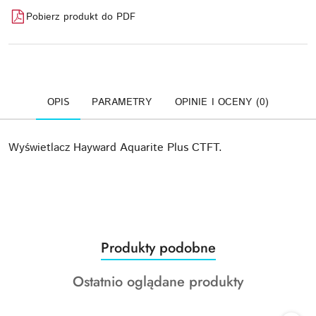
Pobierz produkt do PDF
OPIS
PARAMETRY
OPINIE I OCENY (0)
Wyświetlacz Hayward Aquarite Plus CTFT.
Produkty
Produkty podobne
Pomiń karuzelę produktów
o
Produkty
Ostatnio oglądane produkty
statusie:
o