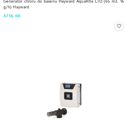
Generator chloru do basenu Hayward AquaRite LTO (65 m3, 16
g/h) Hayward
4716.00
Cena: