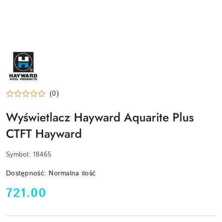
HAYWARD-
LOGO
(0)
Wyświetlacz Hayward Aquarite Plus
CTFT Hayward
Symbol:
18465
Dostępność:
Normalna ilość
cena:
721.00