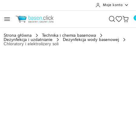
Moje konto
Przejdź do treści głównej
Przejdź do wyszukiwarki
Przejdź do moje konto
Przejdź do menu głównego
Przejdź do opisu produktu
Przejdź do stopki
Strona główna
Technika i chemia basenowa
Dezynfekcja i uzdatnianie
Dezynfekcja wody basenowej
Chloratory i elektrolizery soli