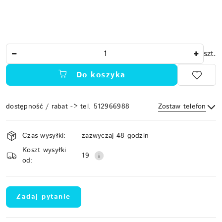
Ilość
szt.
Do koszyka
dostępność / rabat -> tel. 512966988
Zostaw telefon
Dostępność
Czas wysyłki:
zazwyczaj 48 godzin
i
Koszt wysyłki
Wyślij
dostawa
19
od:
Zadaj pytanie