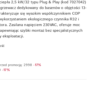
epła 2,5 kW/32 typu Plug & Play (kod 7027042)
odgrzewacz dedykowany do basenów o objętości 13-
arakteryzuje się wysokim współczynnikiem COP
wykorzystaniem ekologicznego czynnika R32 i
ora. Zasilana napięciem 230VAC, oferuje moc
apewniając szybki montaż bez specjalistycznych
y eksploatacji.
ość
Rabat:
przed promocją:
2998
-17%
Rabat:
0
-17%