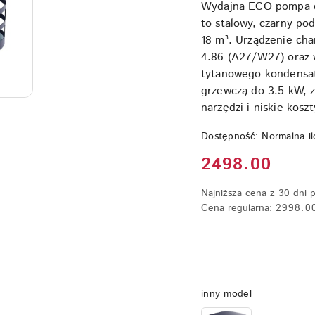
Wydajna ECO pompa ci
to stalowy, czarny p
18 m³. Urządzenie ch
4.86 (A27/W27) oraz 
tytanowego kondensat
grzewczą do 3.5 kW, z
narzędzi i niskie koszt
Dostępność:
Normalna il
Cena:
2498.00
Najniższa cena z 30 dni 
Cena regularna:
2998.0
Wariant
inny model