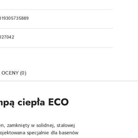
019305735889
027042
I OCENY (0)
mpą ciepła ECO
n, zamknięty w solidnej, stalowej
rojektowana specjalnie dla basenów