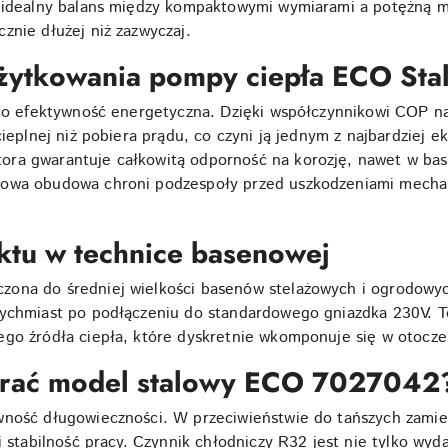
i idealny balans między kompaktowymi wymiarami a potężną 
znie dłużej niż zazwyczaj.
 użytkowania pompy ciepła ECO Sta
jego efektywność energetyczna. Dzięki współczynnikowi COP 
cieplnej niż pobiera prądu, co czyni ją jednym z najbardziej
a gwarantuje całkowitą odporność na korozję, nawet w basen
lowa obudowa chroni podzespoły przed uszkodzeniami mecha
ktu w technice basenowej
ona do średniej wielkości basenów stelażowych i ogrodowych
tychmiast po podłączeniu do standardowego gniazdka 230V. T
ego źródła ciepła, które dyskretnie wkomponuje się w otocze
brać model stalowy ECO 7027042
wność długowieczności. W przeciwieństwie do tańszych zamie
i stabilność pracy. Czynnik chłodniczy R32 jest nie tylko wyd