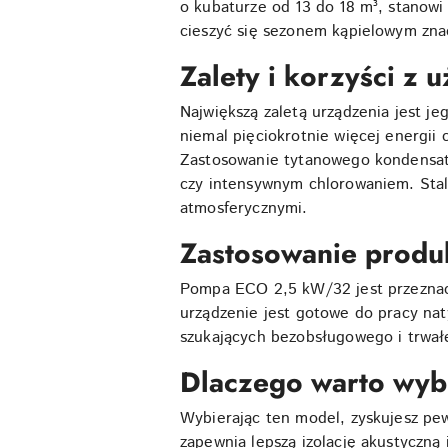
o kubaturze od 13 do 18 m³, stanow
cieszyć się sezonem kąpielowym znac
Zalety i korzyści z
Największą zaletą urządzenia jest 
niemal pięciokrotnie więcej energii 
Zastosowanie tytanowego kondensator
czy intensywnym chlorowaniem. Sta
atmosferycznymi.
Zastosowanie produ
Pompa ECO 2,5 kW/32 jest przeznacz
urządzenie jest gotowe do pracy na
szukających bezobsługowego i trwał
Dlaczego warto wy
Wybierając ten model, zyskujesz pe
zapewnia lepszą izolację akustyczną 