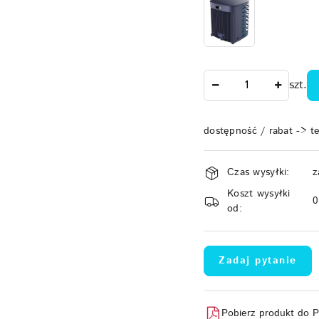
Ilość
szt.
dostępność / rabat -> t
Dostępność
Czas wysyłki:
z
i
Koszt wysyłki
dostawa
od:
Zadaj pytanie
Pobierz produkt do 