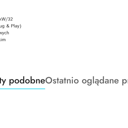
 kW/32
ug & Play)
wych
kim
ty
Produkty
ty podobne
Ostatnio oglądane p
o
:
statusie: