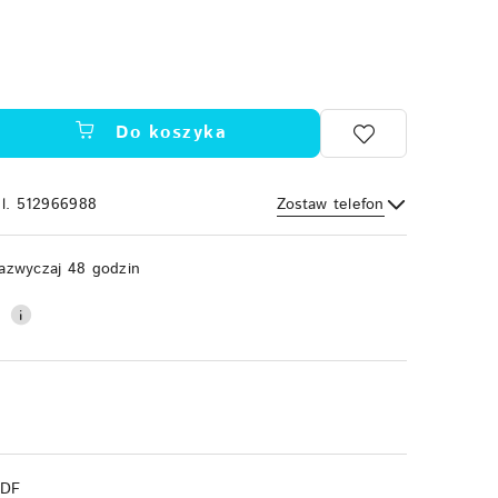
Do koszyka
el. 512966988
Zostaw telefon
Wyślij
azwyczaj 48 godzin
0
PDF