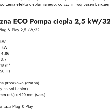
tworzenia efektu cieplarnianego, co czyni Twój basen bardzie
iczna ECO Pompa ciepła 2,5 kW/3
Plug & Play 2,5 kW/32
 kW
3 kW
:
4.86
3.7
 18 m³
50 Hz
na proszkowo (czarna)
 na sól i chlor)
m (dł.) x 420 mm (szer.)
ntażu Plug & Play