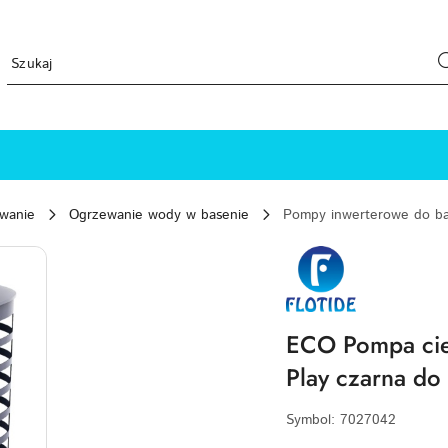
ewanie
Ogrzewanie wody w basenie
Pompy inwerterowe do b
FLOTIDE-
LOGO
ECO Pompa cie
Play czarna d
Symbol:
7027042