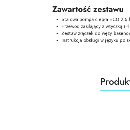
Zawartość zestawu
Stalowa pompa ciepła ECO 2,5
Przewód zasilający z wtyczką (Pl
Zestaw złączek do węży baseno
Instrukcja obsługi w języku pols
Produk
Produk
Pomiń karuzelę produktów
o
statusie