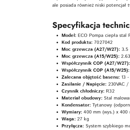
ale posiada również niski potencjał 
Specyfikacja techn
Model:
ECO Pompa ciepła stal 
Kod produktu:
7027042
Moc grzewcza (A27/W27):
3.5
Moc grzewcza (A15/W25):
2.6
Współczynnik COP (A27/W27)
Współczynnik COP (A15/W25):
Zalecana objętość basenu:
13 -
Zasilanie / Napięcie:
230VAC / 
Czynnik chłodniczy:
R32
Materiał obudowy:
Stal malowa
Kondensator:
Tytanowy (odporny
Wymiary:
400 mm (wys.) x 400 m
Waga:
27 kg
Przyłącza:
System szybkiego mo