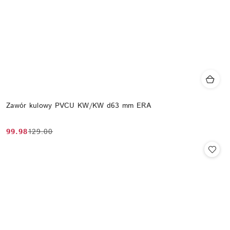
Zawór kulowy PVCU KW/KW d63 mm ERA
99.98
129.00
Cena
Cena
promocyjna:
przed
promocją: