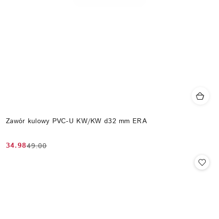
Zawór kulowy PVC-U KW/KW d32 mm ERA
34.98
49.00
Cena
Cena
promocyjna:
przed
promocją: