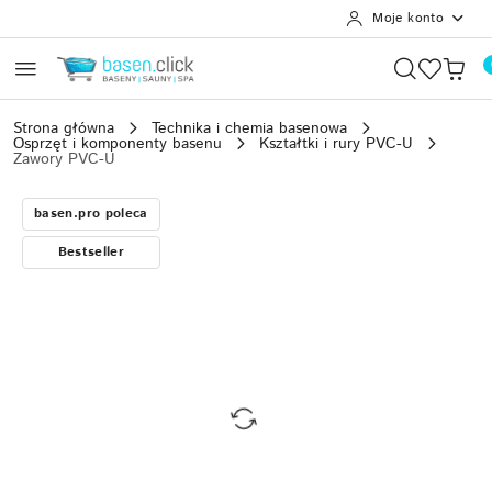
Moje konto
Przejdź do treści głównej
Przejdź do wyszukiwarki
Przejdź do moje konto
Przejdź do menu głównego
Przejdź do opisu produktu
Przejdź do stopki
Strona główna
Technika i chemia basenowa
Osprzęt i komponenty basenu
Kształtki i rury PVC-U
Zawory PVC-U
basen.pro poleca
Bestseller