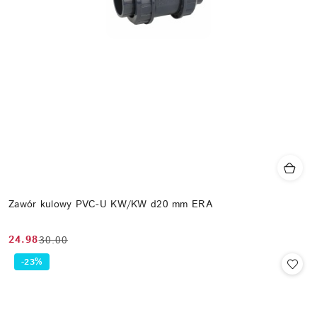
Zawór kulowy PVC-U KW/KW d20 mm ERA
24.98
30.00
Cena
Cena
promocyjna:
przed
-23%
promocją: