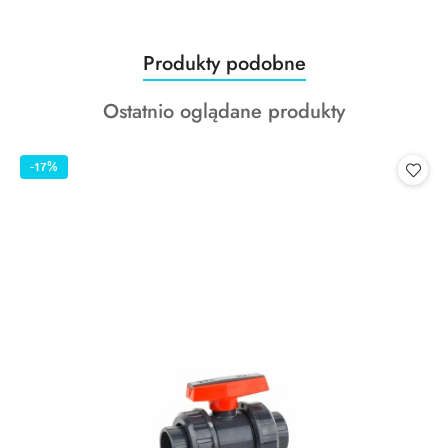
Produkty
Produkty podobne
Pomiń karuzelę produktów
o
Produkty
Ostatnio oglądane produkty
statusie:
o
statusie:
-17%