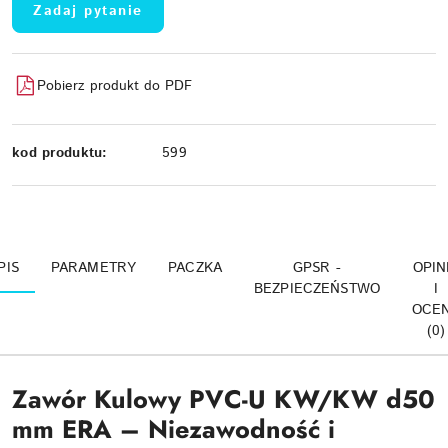
Zadaj pytanie
Pobierz produkt do PDF
kod produktu:
599
PIS
PARAMETRY
PACZKA
GPSR -
OPIN
BEZPIECZEŃSTWO
I
OCE
(0)
Zawór Kulowy PVC-U KW/KW d50
mm ERA – Niezawodność i