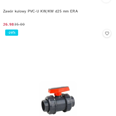
Zawór kulowy PVC-U KW/KW d25 mm ERA
26.98
35.00
Cena
Cena
promocyjna:
przed
-29%
promocją: