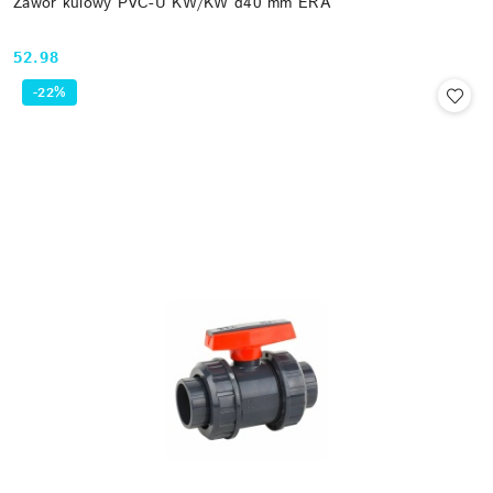
Zawór kulowy PVC-U KW/KW d40 mm ERA
52.98
Cena:
-22%