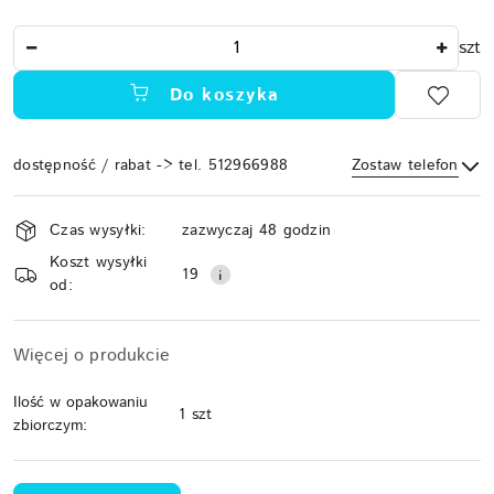
Ilość
szt
Do koszyka
dostępność / rabat -> tel. 512966988
Zostaw telefon
Dostępność
Czas wysyłki:
zazwyczaj 48 godzin
i
Koszt wysyłki
Wyślij
dostawa
19
od:
Więcej o produkcie
Ilość w opakowaniu
1 szt
zbiorczym: