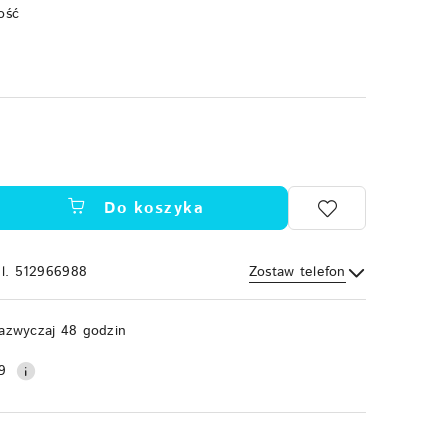
ość
Do koszyka
el. 512966988
Zostaw telefon
Wyślij
azwyczaj 48 godzin
9