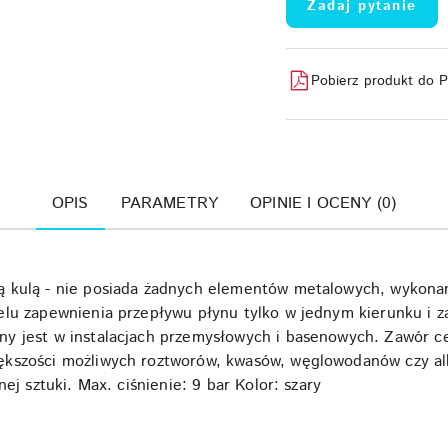
Zadaj pytanie
Pobierz produkt do 
OPIS
PARAMETRY
OPINIE I OCENY (0)
ą kulą - nie posiada żadnych elementów metalowych, wykona
elu zapewnienia przepływu płynu tylko w jednym kierunku i z
y jest w instalacjach przemysłowych i basenowych. Zawór c
kszości możliwych roztworów, kwasów, węglowodanów czy alk
ej sztuki. Max. ciśnienie: 9 bar Kolor: szary