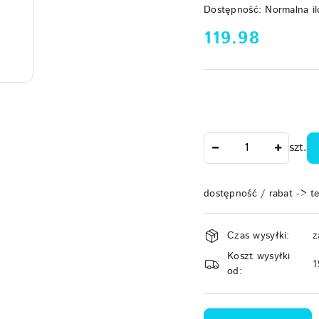
Dostępność:
Normalna il
cena:
119.98
Ilość
szt.
dostępność / rabat -> t
Dostępność
Czas wysyłki:
z
i
Koszt wysyłki
dostawa
1
od: