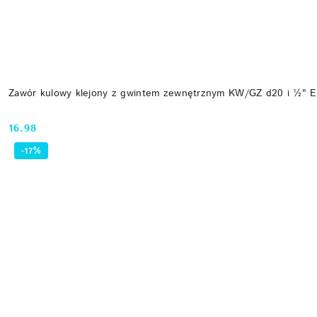
Zawór kulowy klejony z gwintem zewnętrznym KW/GZ d20 i ½" 
16.98
Cena:
-17%