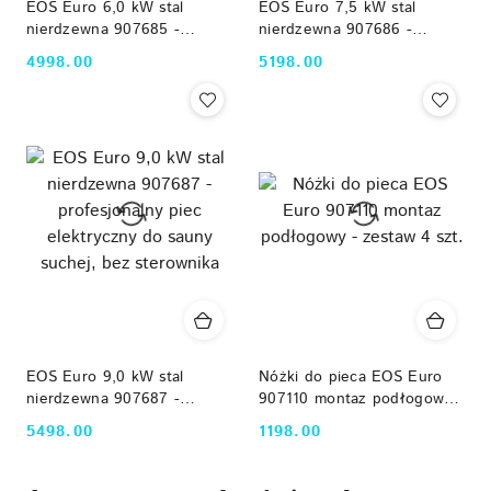
EOS Euro 6,0 kW stal
EOS Euro 7,5 kW stal
nierdzewna 907685 -
nierdzewna 907686 -
profesjonalny piec
profesjonalny piec
4998.00
5198.00
Cena:
Cena:
elektryczny do sauny
elektryczny do sauny
suchej, bez sterownika
suchej, bez sterownika
EOS Euro 9,0 kW stal
Nóżki do pieca EOS Euro
nierdzewna 907687 -
907110 montaz podłogowy -
profesjonalny piec
zestaw 4 szt.
5498.00
1198.00
Cena:
Cena:
elektryczny do sauny
suchej, bez sterownika