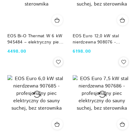
EOS Bi-O Thermat W 6 kW
EOS Euro 12,0 kW stal
945484 – elektryczny piec
nierdzewna 908076 -
dwufunkcyjny do sauny z
profesjonalny piec
4498.00
6198.00
Cena:
Cena:
parownikiem, bez
elektryczny do sauny
sterownika
suchej, bez sterownika