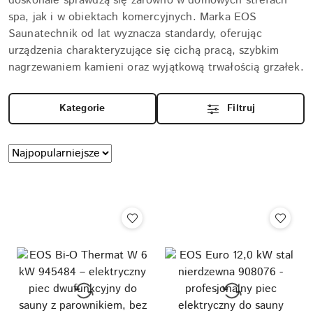
doskonale sprawdzą się zarówno w domowych strefach
spa, jak i w obiektach komercyjnych. Marka EOS
Saunatechnik od lat wyznacza standardy, oferując
urządzenia charakteryzujące się cichą pracą, szybkim
nagrzewaniem kamieni oraz wyjątkową trwałością grzałek.
Kategorie
Filtruj
Zastosowano
Sortuj
według
sortowanie:
Najpopularniejsze.