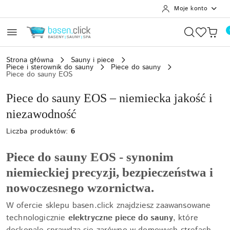
Moje konto
Przejdź do treści głównej
Przejdź do wyszukiwarki
Przejdź do moje konto
Przejdź do menu głównego
Przejdź do stopki
Strona główna
Sauny i piece
Piece i sterownik do sauny
Piece do sauny
Piece do sauny EOS
Piece do sauny EOS – niemiecka jakość i
niezawodność
Liczba produktów:
6
Piece do sauny EOS - synonim
niemieckiej precyzji, bezpieczeństwa i
nowoczesnego wzornictwa.
W ofercie sklepu basen.click znajdziesz zaawansowane
technologicznie
elektryczne piece do sauny
, które