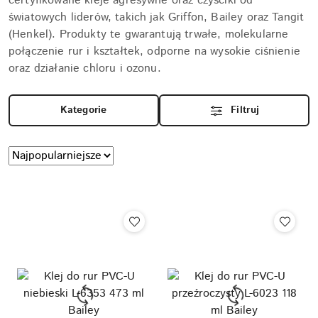
certyfikowane kleje agresywne oraz czyściki od
światowych liderów, takich jak Griffon, Bailey oraz Tangit
(Henkel). Produkty te gwarantują trwałe, molekularne
połączenie rur i kształtek, odporne na wysokie ciśnienie
oraz działanie chloru i ozonu.
Kategorie
Filtruj
Zastosowano
Sortuj
według
sortowanie:
Najpopularniejsze.