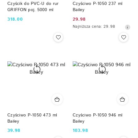
Czyścik do PVC-U do rur
Czyściwo P-1050 237 ml
GRIFFON poj. 5000 ml
Bailey
318.00
29.98
Cena:
Cena
Najniższa
Najniższa cena:
29.98
promocyjna:
cena
z
30
dni
przed
obniżką
Czyściwo P-1050 473 ml
Czyściwo P-1050 946 ml
Bailey
Bailey
39.98
103.98
Cena:
Cena: