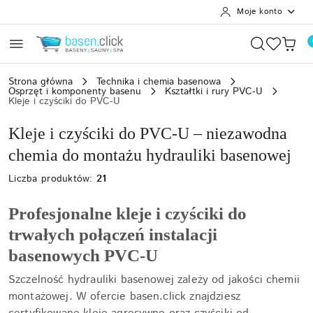
Moje konto
Przejdź do treści głównej
Przejdź do wyszukiwarki
Przejdź do moje konto
Przejdź do menu głównego
Przejdź do stopki
Strona główna
Technika i chemia basenowa
Osprzęt i komponenty basenu
Kształtki i rury PVC-U
Kleje i czyściki do PVC-U
Kleje i czyściki do PVC-U – niezawodna
chemia do montażu hydrauliki basenowej
Liczba produktów:
21
Profesjonalne kleje i czyściki do
trwałych połączeń instalacji
basenowych PVC-U
Szczelność hydrauliki basenowej zależy od jakości chemii
montażowej. W ofercie basen.click znajdziesz