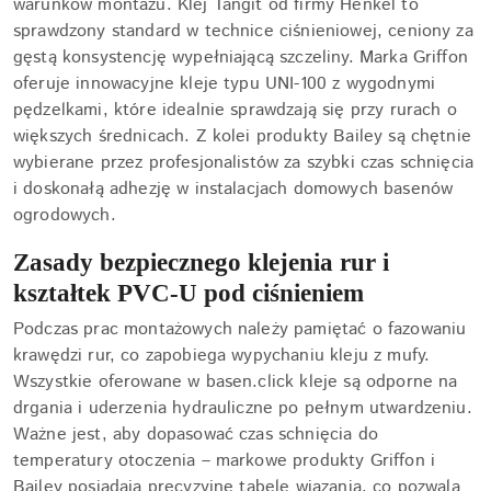
warunków montażu. Klej Tangit od firmy Henkel to
sprawdzony standard w technice ciśnieniowej, ceniony za
gęstą konsystencję wypełniającą szczeliny. Marka Griffon
oferuje innowacyjne kleje typu UNI-100 z wygodnymi
pędzelkami, które idealnie sprawdzają się przy rurach o
większych średnicach. Z kolei produkty Bailey są chętnie
wybierane przez profesjonalistów za szybki czas schnięcia
i doskonałą adhezję w instalacjach domowych basenów
ogrodowych.
Zasady bezpiecznego klejenia rur i
kształtek PVC-U pod ciśnieniem
Podczas prac montażowych należy pamiętać o fazowaniu
krawędzi rur, co zapobiega wypychaniu kleju z mufy.
Wszystkie oferowane w basen.click kleje są odporne na
drgania i uderzenia hydrauliczne po pełnym utwardzeniu.
Ważne jest, aby dopasować czas schnięcia do
temperatury otoczenia – markowe produkty Griffon i
Bailey posiadają precyzyjne tabele wiązania, co pozwala