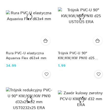
dni
przed
obniżką
Rura PVC-U elastyczna
Trójnik PVC-U 90º
Aquaviva Flex d63x4 mm
KW/KW/KW PN10 d25
UST0125 ERA
34.99
1.99
Cena:
Cena: