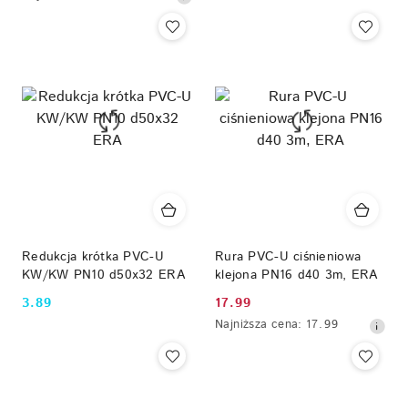
promocyjna:
cena
z
30
dni
przed
obniżką
Redukcja krótka PVC-U
Rura PVC-U ciśnieniowa
KW/KW PN10 d50x32 ERA
klejona PN16 d40 3m, ERA
3.89
17.99
Cena:
Cena
Najniższa
Najniższa cena:
17.99
promocyjna:
cena
z
30
dni
przed