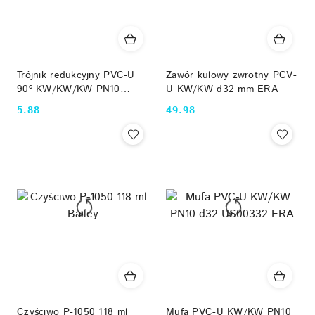
Trójnik redukcyjny PVC-U
Zawór kulowy zwrotny PCV-
90º KW/KW/KW PN10
U KW/KW d32 mm ERA
d32x25x32 mm
5.88
49.98
Cena:
Cena:
UST0232х25 ERA
Czyściwo P-1050 118 ml
Mufa PVC-U KW/KW PN10