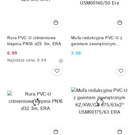
Rura PVC-U ciśnieniowa
Mufa redukcyjna PVC-U z
klejona PN16 d25 3m, ERA
gwintem zewnętrznym
KZ/KW/GZ d40/50x1½"
6.99
2.98
Cena
Cena:
USM00140/50 Era
Najniższa
Najniższa cena:
6.99
promocyjna:
cena
z
30
dni
przed
obniżką