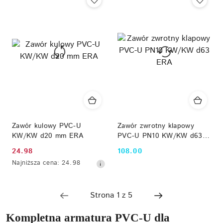
Zawór kulowy PVC-U
Zawór zwrotny klapowy
KW/KW d20 mm ERA
PVC-U PN10 KW/KW d63
ERA
24.98
108.00
Cena
Cena:
Najniższa
Najniższa cena:
24.98
promocyjna:
cena
z
30
dni
przed
Kompletna armatura PVC-U dla
obniżką