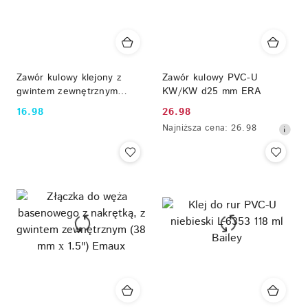
Zawór kulowy klejony z
Zawór kulowy PVC-U
gwintem zewnętrznym
KW/KW d25 mm ERA
KW/GZ d20 i ½" ERA
16.98
26.98
Cena:
Cena
Najniższa
Najniższa cena:
26.98
promocyjna:
cena
z
30
dni
przed
obniżką