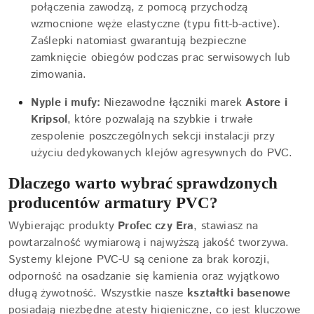
połączenia zawodzą, z pomocą przychodzą
wzmocnione węże elastyczne (typu fitt-b-active).
Zaślepki natomiast gwarantują bezpieczne
zamknięcie obiegów podczas prac serwisowych lub
zimowania.
Nyple i mufy:
Niezawodne łączniki marek
Astore i
Kripsol
, które pozwalają na szybkie i trwałe
zespolenie poszczególnych sekcji instalacji przy
użyciu dedykowanych klejów agresywnych do PVC.
Dlaczego warto wybrać sprawdzonych
producentów armatury PVC?
Wybierając produkty
Profec czy Era
, stawiasz na
powtarzalność wymiarową i najwyższą jakość tworzywa.
Systemy klejone PVC-U są cenione za brak korozji,
odporność na osadzanie się kamienia oraz wyjątkowo
długą żywotność. Wszystkie nasze
kształtki basenowe
posiadają niezbędne atesty higieniczne, co jest kluczowe