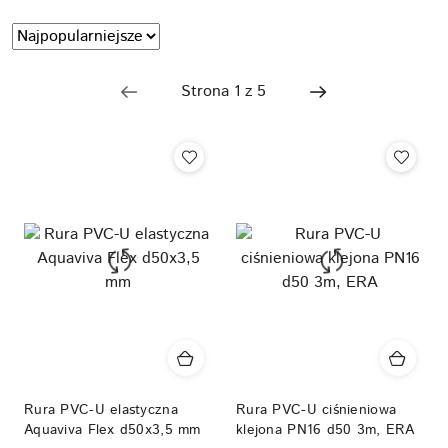
Zastosowano
Sortuj
według
sortowanie:
Najpopularniejsze.
Rura PVC-U elastyczna
Rura PVC-U ciśnieniowa
Aquaviva Flex d50x3,5 mm
klejona PN16 d50 3m, ERA