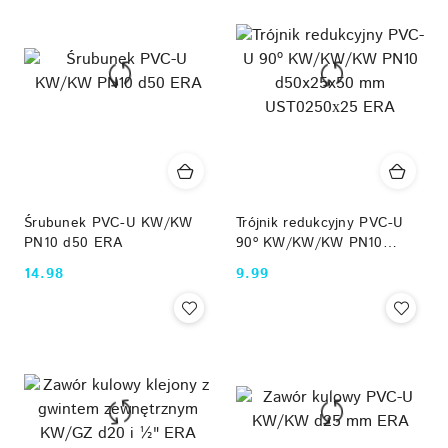
Śrubunek PVC-U KW/KW
Trójnik redukcyjny PVC-U
PN10 d50 ERA
90º KW/KW/KW PN10
d50x25x50 mm
14.98
9.99
Cena:
Cena:
UST0250х25 ERA