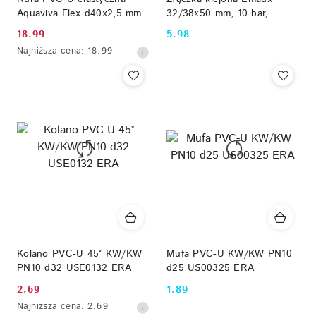
Aquaviva Flex d40x2,5 mm
32/38х50 mm, 10 bar,
adapter ABS do węża
18.99
5.98
Cena
Cena:
basenowego
Najniższa
Najniższa cena:
18.99
promocyjna:
cena
z
30
dni
przed
obniżką
Kolano PVC-U 45° KW/KW
Mufa PVC-U KW/KW PN10
PN10 d32 USE0132 ERA
d25 US00325 ERA
2.69
1.89
Cena
Cena:
Najniższa
Najniższa cena:
2.69
promocyjna: