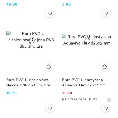
GRIFFON poj. 125 ml
49.98
3.89
Cena:
Cena:
Rura PVC-U ciśnieniowa
Rura PVC-U elastyczna
klejona PN6 d63 3m, Era
Aquaviva Flex d25x2 mm
19.78
11.99
Cena:
Cena
Najniższa
Najniższa cena:
11.99
promocyjna:
cena
z
30