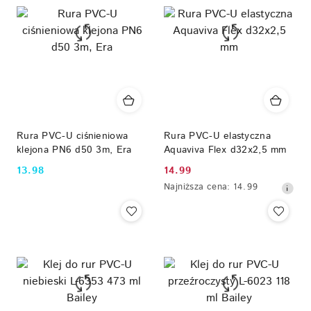
obniżką
Rura PVC-U ciśnieniowa
Rura PVC-U elastyczna
klejona PN6 d50 3m, Era
Aquaviva Flex d32x2,5 mm
13.98
14.99
Cena:
Cena
Najniższa
Najniższa cena:
14.99
promocyjna:
cena
z
30
dni
przed
obniżką