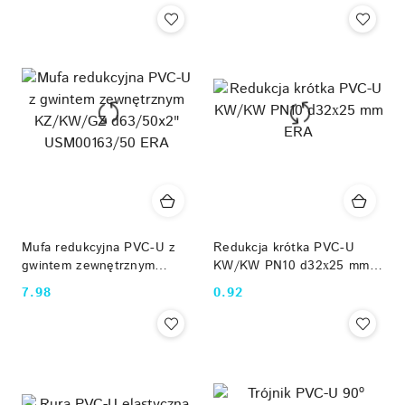
cena
z
30
dni
przed
obniżką
Mufa redukcyjna PVC-U z
Redukcja krótka PVC-U
gwintem zewnętrznym
KW/KW PN10 d32х25 mm
KZ/KW/GZ d63/50x2"
ERA
7.98
0.92
Cena:
Cena:
USM00163/50 ERA