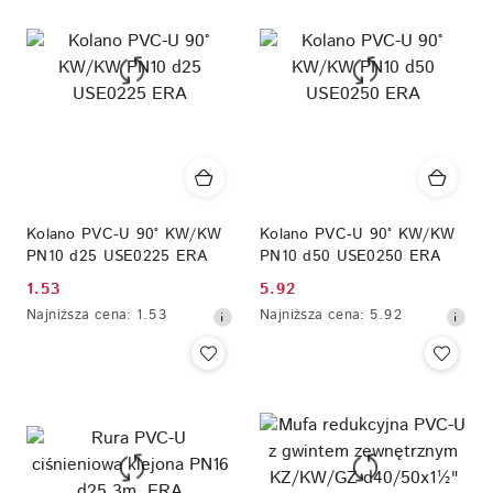
przed
obniżką
Kolano PVC-U 90° KW/KW
Kolano PVC-U 90° KW/KW
PN10 d25 USE0225 ERA
PN10 d50 USE0250 ERA
1.53
5.92
Cena
Cena
Najniższa
Najniższa
Najniższa cena:
1.53
Najniższa cena:
5.92
promocyjna:
promocyjna:
cena
cena
z
z
30
30
dni
dni
przed
przed
obniżką
obniżką