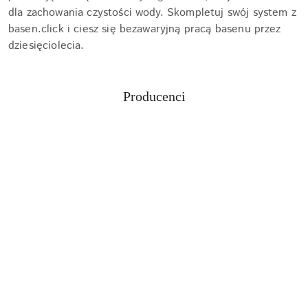
dla zachowania czystości wody. Skompletuj swój system z
basen.click i ciesz się bezawaryjną pracą basenu przez
dziesięciolecia.
Producenci
Pomiń karuzelę producentów
Aquabot