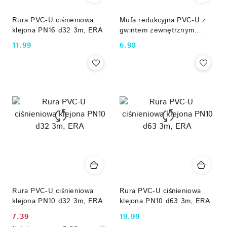
Rura PVC-U ciśnieniowa
Mufa redukcyjna PVC-U z
klejona PN16 d32 3m, ERA
gwintem zewnętrznym
KZ/KW/GZ d75/63x2"
11.99
6.98
Cena:
Cena:
USM00175/63 ERA
Rura PVC-U ciśnieniowa
Rura PVC-U ciśnieniowa
klejona PN10 d32 3m, ERA
klejona PN10 d63 3m, ERA
7.39
19.99
Cena
Cena: