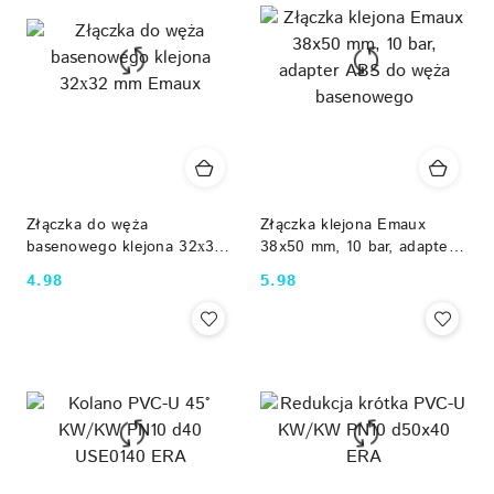
przed
przed
obniżką
obniżką
Złączka do węża
Złączka klejona Emaux
basenowego klejona 32х32
38x50 mm, 10 bar, adapter
mm Emaux
ABS do węża basenowego
4.98
5.98
Cena:
Cena: