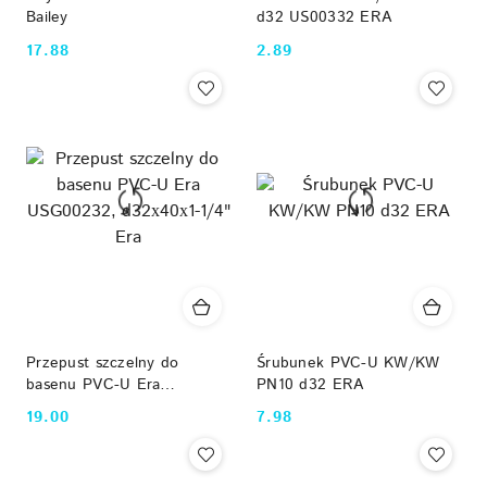
Bailey
d32 US00332 ERA
17.88
2.89
Cena:
Cena:
Przepust szczelny do
Śrubunek PVC-U KW/KW
basenu PVC-U Era
PN10 d32 ERA
USG00232, d32х40х1-1/4"
19.00
7.98
Cena:
Cena:
Era