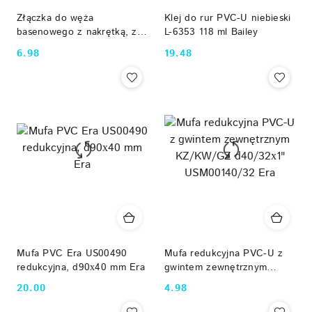
Złączka do węża
Klej do rur PVC-U niebieski
basenowego z nakrętką, z
L-6353 118 ml Bailey
gwintem zewnętrznym (38
6.98
19.48
Cena:
Cena:
mm х 1.5") Emaux
Mufa PVC Era US00490
Mufa redukcyjna PVC-U z
redukcyjna, d90х40 mm Era
gwintem zewnętrznym
KZ/KW/GZ d40/32х1"
20.00
4.98
Cena:
Cena:
USM00140/32 Era