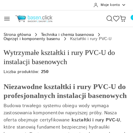
Moje konto
Przejdź do treści głównej
Przejdź do wyszukiwarki
Przejdź do moje konto
Przejdź do menu głównego
Przejdź do stopki
Strona główna
Technika i chemia basenowa
Osprzęt i komponenty basenu
Kształtki i rury PVC-U
Wytrzymałe kształtki i rury PVC-U do
instalacji basenowych
Liczba produktów:
250
Niezawodne kształtki i rury PVC-U do
profesjonalnych instalacji basenowych
Budowa trwałego systemu obiegu wody wymaga
zastosowania komponentów najwyższej próby. Nasza
oferta obejmuje certyfikowane
kształtki i rury PVC-U
,
które stanowią fundament bezpiecznej hydrauliki