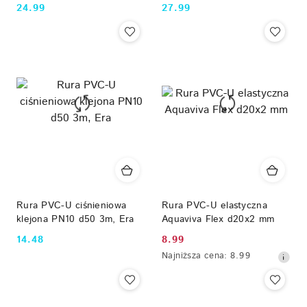
24.99
27.99
Cena:
Cena:
Rura PVC-U ciśnieniowa
Rura PVC-U elastyczna
klejona PN10 d50 3m, Era
Aquaviva Flex d20x2 mm
14.48
8.99
Cena:
Cena
Najniższa
Najniższa cena:
8.99
promocyjna:
cena
z
30
dni