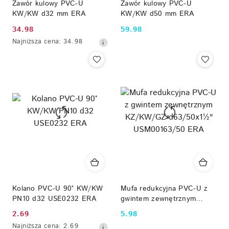
Zawór kulowy PVC-U
Zawór kulowy PVC-U
KW/KW d32 mm ERA
KW/KW d50 mm ERA
34.98
59.98
Cena
Cena:
Najniższa
Najniższa cena:
34.98
promocyjna:
cena
z
30
dni
przed
obniżką
Kolano PVC-U 90° KW/KW
Mufa redukcyjna PVC-U z
PN10 d32 USE0232 ERA
gwintem zewnętrznym
KZ/KW/GZ d63/50x1½"
2.69
5.98
Cena
Cena:
USM00163/50 ERA
Najniższa
Najniższa cena:
2.69