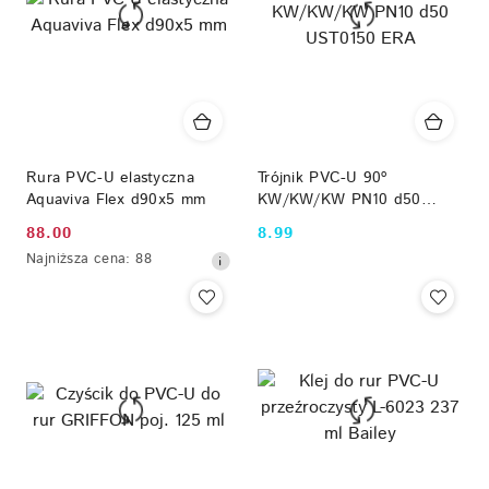
Rura PVC-U elastyczna
Trójnik PVC-U 90º
Aquaviva Flex d90x5 mm
KW/KW/KW PN10 d50
UST0150 ERA
88.00
8.99
Cena
Cena:
Najniższa
Najniższa cena:
88
promocyjna:
cena
z
30
dni
przed
obniżką