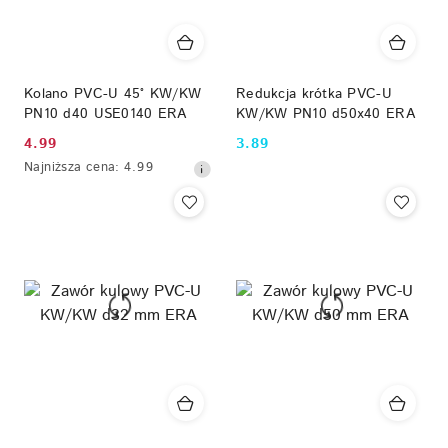
Kolano PVC-U 45° KW/KW
Redukcja krótka PVC-U
PN10 d40 USE0140 ERA
KW/KW PN10 d50x40 ERA
4.99
3.89
Cena
Cena:
Najniższa
Najniższa cena:
4.99
promocyjna:
cena
z
30
dni
przed
obniżką