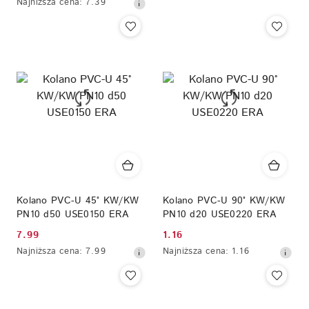
Najniższa
Najniższa cena:
7.39
promocyjna:
cena
z
30
dni
przed
obniżką
Kolano PVC-U 45° KW/KW
Kolano PVC-U 90° KW/KW
PN10 d50 USE0150 ERA
PN10 d20 USE0220 ERA
7.99
1.16
Cena
Cena
Najniższa
Najniższa
Najniższa cena:
7.99
Najniższa cena:
1.16
promocyjna:
promocyjna:
cena
cena
z
z
30
30
dni
dni