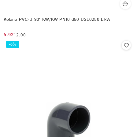
Kolano PVC-U 90° KW/KW PN10 d50 USE0250 ERA
5.92
12.00
Cena
Cena
promocyjna:
przed
-6%
promocją: