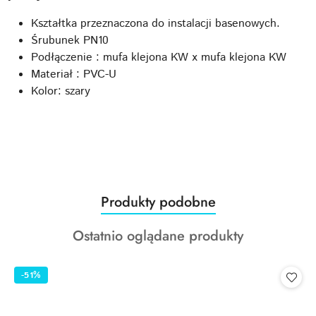
Kształtka przeznaczona do instalacji basenowych.
Śrubunek PN10
Podłączenie : mufa klejona KW x mufa klejona KW
Materiał : PVC-U
Kolor: szary
Produkty
Produkty podobne
Pomiń karuzelę produktów
o
Produkty
Ostatnio oglądane produkty
statusie:
o
statusie:
-51%