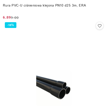
Rura PVC-U ciśnieniowa klejona PN10 d25 3m, ERA
6.89
9.00
Cena
Cena
promocyjna:
przed
-18%
promocją: