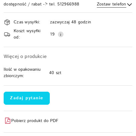
dostępność / rabat -> tel. 512966988
Zostaw telefon
Dostępność
Czas wysyłki:
zazwyczaj 48 godzin
i
Koszt wysyłki
Wyślij
dostawa
19
od:
Więcej o produkcie
Ilość w opakowaniu
40 szt
zbiorczym:
Zadaj pytanie
Pobierz produkt do PDF