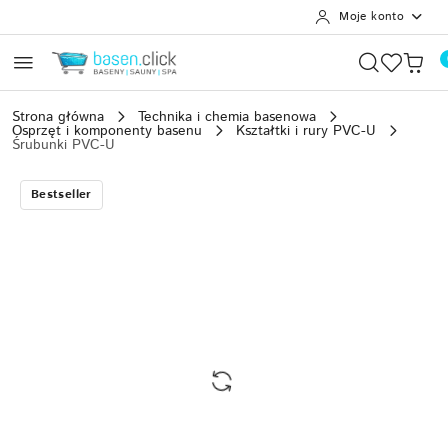
Moje konto
Przejdź do treści głównej
Przejdź do wyszukiwarki
Przejdź do moje konto
Przejdź do menu głównego
Przejdź do opisu produktu
Przejdź do stopki
Strona główna
Technika i chemia basenowa
Osprzęt i komponenty basenu
Kształtki i rury PVC-U
Śrubunki PVC-U
Bestseller