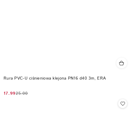
Rura PVC-U ciśnieniowa klejona PN16 d40 3m, ERA
17.99
25.00
Cena
Cena
promocyjna:
przed
promocją: