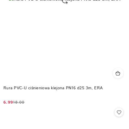
Rura PVC-U ciśnieniowa klejona PN16 d25 3m, ERA
6.99
18.00
Cena
Cena
promocyjna:
przed
promocją: