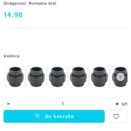
Dostępność:
Normalna ilość
cena:
14.98
Wariant
średnica
Ilość
szt
Do koszyka