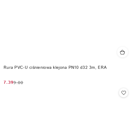
Rura PVC-U ciśnieniowa klejona PN10 d32 3m, ERA
7.39
9.00
Cena
Cena
promocyjna:
przed
promocją: