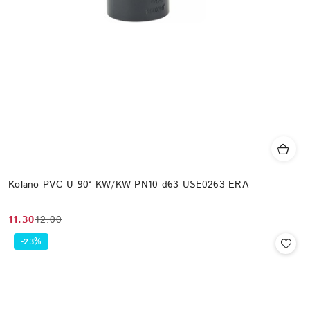
Kolano PVC-U 90° KW/KW PN10 d63 USE0263 ERA
11.30
12.00
Cena
Cena
promocyjna:
przed
-23%
promocją: