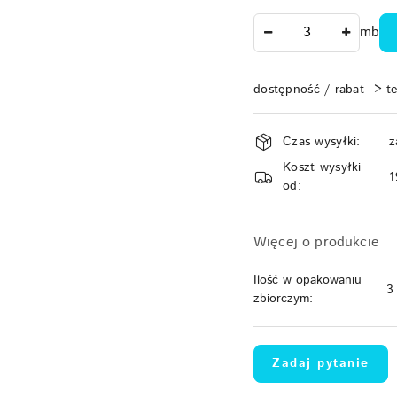
Ilość
mb
dostępność / rabat -> t
Dostępność
Czas wysyłki:
z
i
Koszt wysyłki
dostawa
1
od:
Więcej o produkcie
Ilość w opakowaniu
3
zbiorczym:
Zadaj pytanie