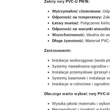
Zalety rury PVC-U PN16:
Wytrzymałość ciśnieniowa:
Odpo
Odporność na temperatury:
Zakr
Łatwy montaż:
Połączenie kielic
Odporność na warunki atmosfer
Wszechstronność:
Idealna do wo
Długa żywotność:
Materiał PVC-U
Zastosowanie:
Instalacje wodociągowe (woda pi
Systemy nawadniania ogrodów i 
Instalacje przemysłowe (przesył 
Systemy basenowe i instalacje o
Instalacje w rolnictwie i ogrodnic
Dlaczego warto wybrać rurę PVC-
Wysoka jakość materiału i wykon
Niezawodność i trwałość w każd