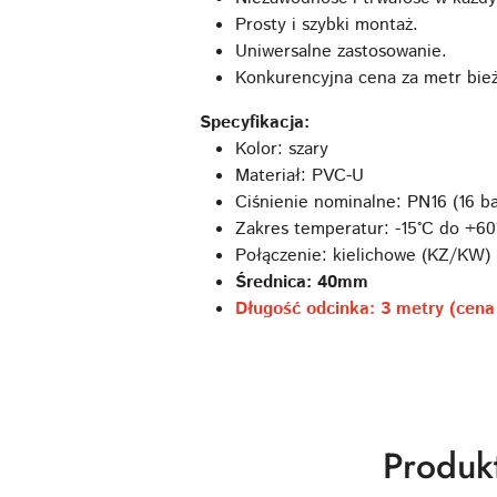
Prosty i szybki montaż.
Uniwersalne zastosowanie.
Konkurencyjna cena za metr bież
Specyfikacja:
Kolor: szary
Materiał: PVC-U
Ciśnienie nominalne: PN16 (16 b
Zakres temperatur: -15°C do +60
Połączenie: kielichowe (KZ/KW)
Średnica: 40mm
Długość odcinka: 3 metry (cena
Produk
Produk
Pomiń karuzelę produktów