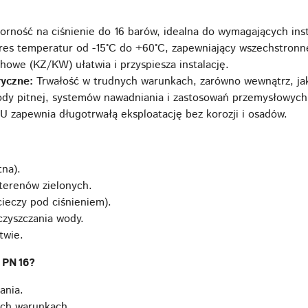
rność na ciśnienie do 16 barów, idealna do wymagających insta
es temperatur od -15°C do +60°C, zapewniający wszechstronn
howe (KZ/KW) ułatwia i przyspiesza instalację.
yczne:
Trwałość w trudnych warunkach, zarówno wewnątrz, jak
dy pitnej, systemów nawadniania i zastosowań przemysłowych
 zapewnia długotrwałą eksploatację bez korozji i osadów.
tna).
terenów zielonych.
cieczy pod ciśnieniem).
czyszczania wody.
twie.
U PN16?
ania.
ych warunkach.