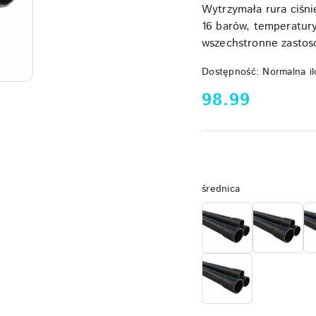
Wytrzymała rura ciśn
16 barów, temperatur
wszechstronne zastoso
Dostępność:
Normalna il
cena:
98.99
Wariant
średnica