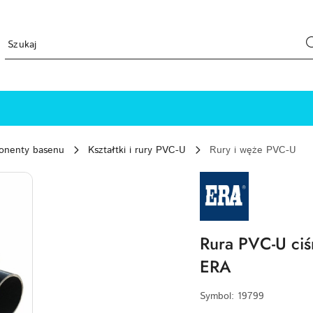
ponenty basenu
Kształtki i rury PVC-U
Rury i węże PVC-U
NAZWA
PRODUCENTA:
ERA
Rura PVC-U ci
ERA
Symbol:
19799