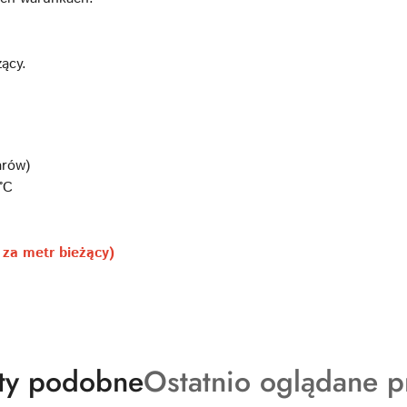
ący.
arów)
°C
 za metr bieżący)
ty
Produkty
ty podobne
Ostatnio oglądane p