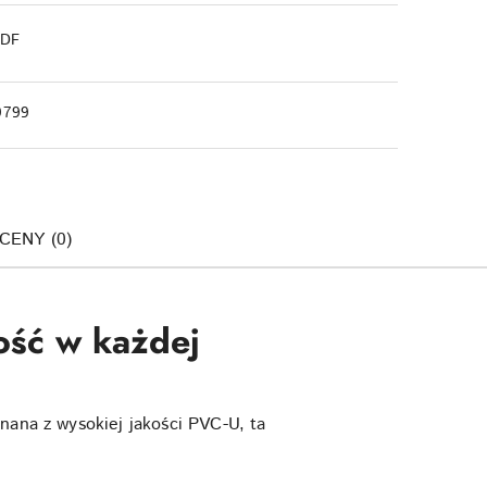
PDF
9799
OCENY (0)
ość w każdej
nana z wysokiej jakości PVC-U, ta