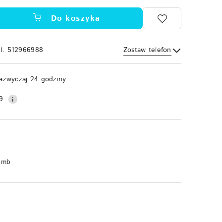
Do koszyka
el. 512966988
Zostaw telefon
Wyślij
azwyczaj 24 godziny
9
 mb