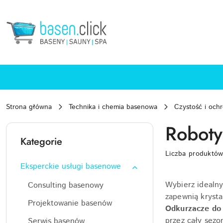
Przejdź do treści głównej
Przejdź do wyszukiwarki
Przejdź do moje konto
Przejdź do menu głównego
Przejdź do stopki
Strona główna
Technika i chemia basenowa
Czystość i och
Roboty
Kategorie
Liczba produktó
Eksperckie usługi basenowe
Wybierz idealn
Consulting basenowy
zapewnią krysta
Projektowanie basenów
Odkurzacze do
przez cały sezo
Serwis basenów