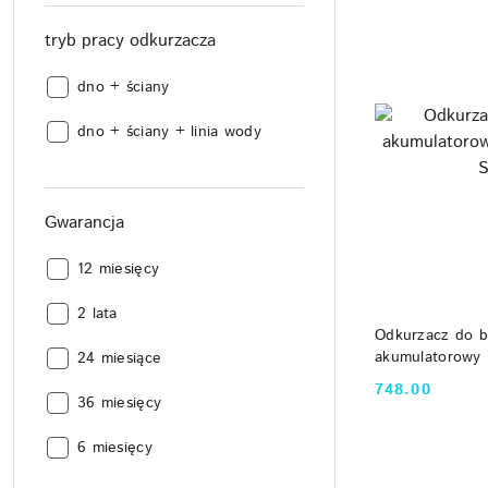
tryb pracy odkurzacza
tryb
dno + ściany
pracy
tryb
odkurzacza:
dno + ściany + linia wody
pracy
odkurzacza:
Gwarancja
Gwarancja:
12 miesięcy
Gwarancja:
2 lata
DO
Odkurzacz do 
akumulatorow
Gwarancja:
24 miesiące
Swift
748.00
Cena:
Gwarancja:
36 miesięcy
Gwarancja:
6 miesięcy