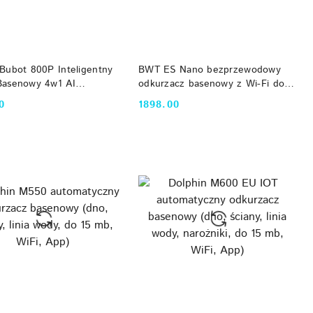
DO KOSZYKA
DO KOSZYKA
Bubot 800P Inteligentny
BWT ES Nano bezprzewodowy
Basenowy 4w1 AI
odkurzacz basenowy z Wi-Fi do
tion 150W 3566GPH
basenów max 50m2
0
1898.00
Cena: