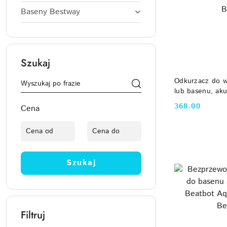
Baseny Bestway
Szukaj
DO
Odkurzacz do w
lub basenu, ak
ręczny BWT B
368.00
Cena
Cena:
Szukaj
Filtruj