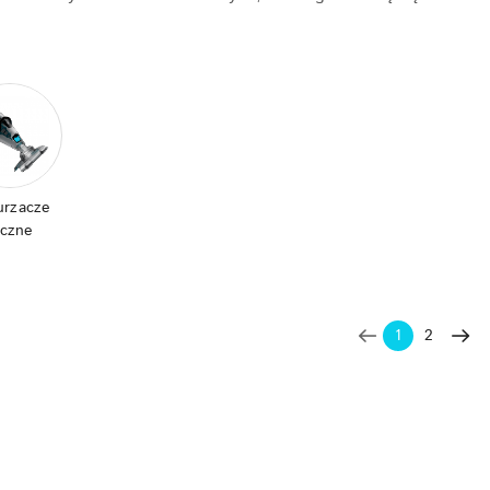
urzacze
ęczne
1
2