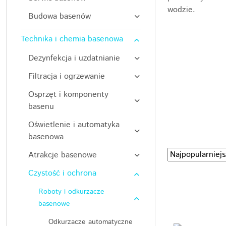
wodzie.
Budowa basenów
Technika i chemia basenowa
Dezynfekcja i uzdatnianie
Filtracja i ogrzewanie
Osprzęt i komponenty
basenu
Oświetlenie i automatyka
basenowa
Zastosowano
Sortuj
Atrakcje basenowe
według
sortowanie:
Czystość i ochrona
Najpopularniejsz
Roboty i odkurzacze
basenowe
Odkurzacze automatyczne