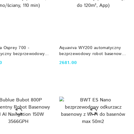
DO KOSZYKA
DO KOSZYKA
a Osprey 700 -
Aquaviva WY200 automatyczny
tyczny bezprzewodowy
bezprzewodowy robot basenowy
asenowy (do 50m², dno/
(dno i ściany, do 120m², App)
0
2681.00
Cena:
110 min)