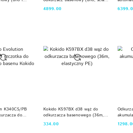
b)
linia wody, do 12 mb)
basenow
4899.00
6399.
Cena:
Cena:
do 12 m
 KOSZYKA
DO KOSZYKA
ion K340CS/PB
Kokido K597BX d38 wąż do
Odkurz
kurzacza do
odkurzacza basenowego (36m,
akumul
elastyczny PE)
Giant
334.00
1298.0
Cena:
Cena: