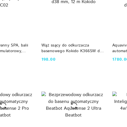
 KOSZYKA
DO KOSZYKA
anny SPA, balii
Wąż ssący do odkurzacza
Aquaviv
umulatorowy,
basenowego Kokido K366SW d38
automa
C02
mm, 12 m Kokido
robot b
198.00
1780.0
Cena:
Cena:
ściany, 