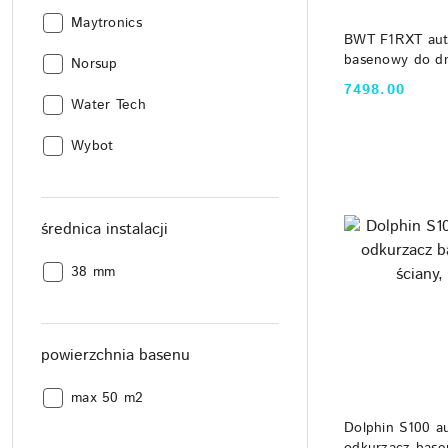
Producent:
Maytronics
DO
BWT F1RXT aut
basenowy do dn
Producent:
Norsup
PVA
7498.00
Cena:
Producent:
Water Tech
Producent:
Wybot
średnica instalacji
średnica
38 mm
instalacji:
powierzchnia basenu
powierzchnia
max 50 m2
basenu:
DO
Dolphin S100 a
odkurzacz base