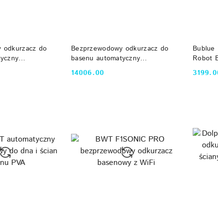
 KOSZYKA
DO KOSZYKA
 odkurzacz do
Bezprzewodowy odkurzacz do
Bublue 
tyczny
basenu automatyczny
Robot 
nse 2 Pro
Beatbot Aquasense 2 Ultra
Naviga
14006.00
3199.0
Cena:
Cena:
Beatbot