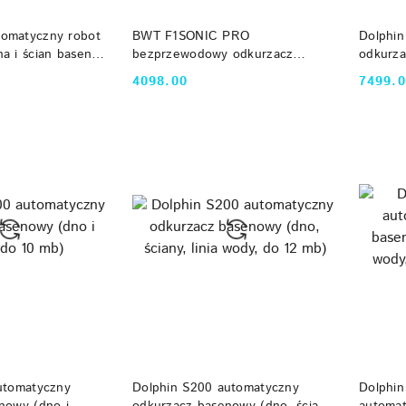
 KOSZYKA
DO KOSZYKA
omatyczny robot
BWT F1SONIC PRO
Dolphi
a i ścian basenu
bezprzewodowy odkurzacz
odkurza
basenowy z WiFi
linia w
4098.00
7499.
Cena:
Cena:
 KOSZYKA
DO KOSZYKA
utomatyczny
Dolphin S200 automatyczny
Dolphin
nowy (dno i
odkurzacz basenowy (dno, ściany,
automat