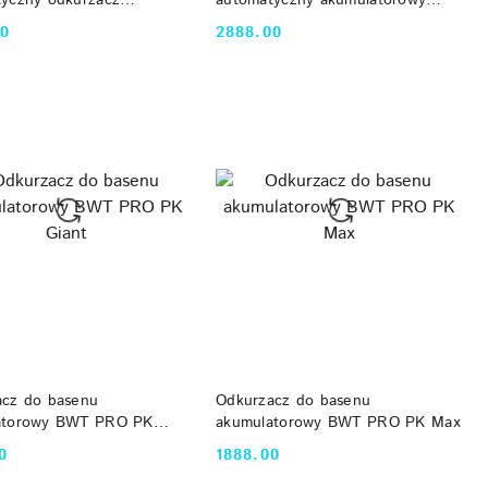
y (dno, ściany, linia wody,
(100m³, 320L/min)
00
2888.00
Cena:
b, WiFi, App)
DO KOSZYKA
DO KOSZYKA
acz do basenu
Odkurzacz do basenu
atorowy BWT PRO PK
akumulatorowy BWT PRO PK Max
0
1888.00
Cena: