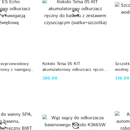
 KOSZYKA
DO KOSZYKA
bezprzewodowy
Kokido Telsa 05 KIT
Szczotka
nowy z nawigacją
akumulatorowy odkurzacz ręczny
wodnej
do basenu z zestawem
380.00
316.00
Cena:
Cena:
czyszczącym (siatka+szczotka)