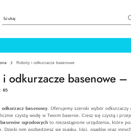
rona
Roboty i odkurzacze basenowe
 i odkurzacze basenowe – 
w:
65
y
odkurzacz basenowy
. Oferujemy szeroki wybór odkurzaczy
licznie czystą wodę w Twoim basenie. Ciesz się czystą i prze
 basenów ogrodowych
to niezastąpione urządzenia, które poz
n. Dzięki nim pozbędziesz się piasku, liści, osadów oraz inn