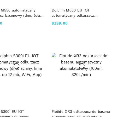
DO KOSZYKA
DO KOSZYKA
n M550 automatyczny
Dolphin M600 EU IOT
cz basenowy (dno, ściany,
automatyczny odkurzacz
ody, do 15 mb, WiFi, App)
basenowy (dno, ściany, linia wody,
00
8399.00
Cena:
narożniki, do 15 mb, WiFi, App)
DO KOSZYKA
DO KOSZYKA
 S300i EU IOT
Flotide XR3 odkurzacz do basenu
yczny odkurzacz
automatyczny akumulatorowy