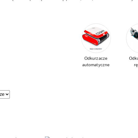
Odkurzacze
Odk
automatyczne
r
e.