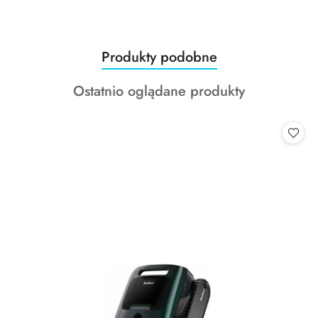
Produkty
Produkty podobne
Pomiń karuzelę produktów
o
Produkty
Ostatnio oglądane produkty
statusie:
o
statusie: