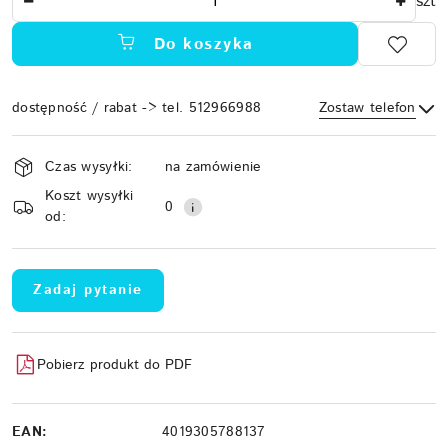
szt
Do koszyka
dostępność / rabat -> tel. 512966988
Zostaw telefon
Dostępność
Czas wysyłki:
na zamówienie
i
Koszt wysyłki
Wyślij
dostawa
0
od:
Zadaj pytanie
Pobierz produkt do PDF
EAN:
4019305788137