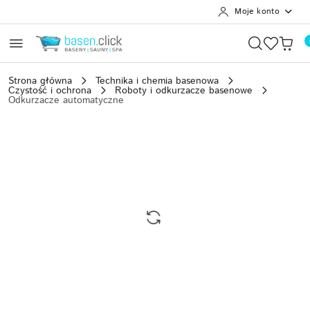
Moje konto
Przejdź do treści głównej
Przejdź do wyszukiwarki
Przejdź do moje konto
Przejdź do menu głównego
Przejdź do opisu produktu
Przejdź do stopki
Strona główna
Technika i chemia basenowa
Czystość i ochrona
Roboty i odkurzacze basenowe
Odkurzacze automatyczne