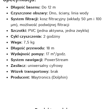
Długość basenu:
Do 12 m
Czyszczone obszary:
Dno, ściany, linia wody
System filtracji:
kosz filtracyjny (wkłady 50 µm i 100
µm), możliwość podwójnej filtracji
Szczotki:
PVC (jedna aktywna, jedna zwykła)
Cykl czyszczenia:
2 godziny
Waga:
7,5 kg
Długość przewodu:
18 m
Wydajność pompy:
17 m³/godz.
System nawigacji:
PowerStream
Zasilacz:
uniwersalny cyfrowy
Wózek transportowy:
brak
Producent:
Maytronics (Dolphin)