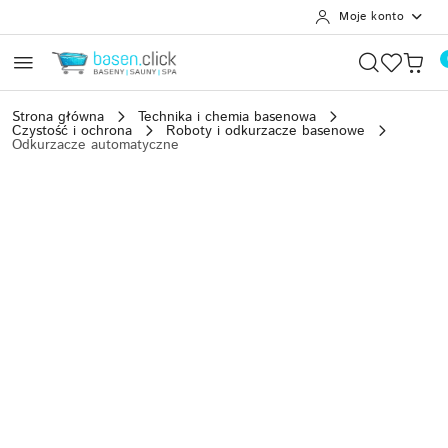
Moje konto
Przejdź do treści głównej
Przejdź do wyszukiwarki
Przejdź do moje konto
Przejdź do menu głównego
Przejdź do opisu produktu
Przejdź do stopki
Strona główna
Technika i chemia basenowa
Czystość i ochrona
Roboty i odkurzacze basenowe
Odkurzacze automatyczne