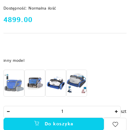
Dostępność:
Normalna ilość
cena:
4899.00
Wariant
inny model
Ilość
szt
Do koszyka