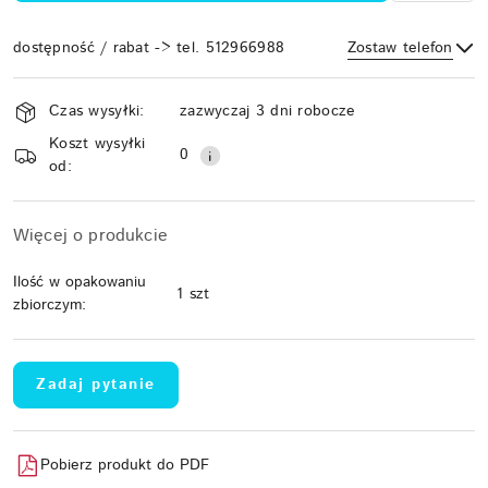
dostępność / rabat -> tel. 512966988
Zostaw telefon
Dostępność
Czas wysyłki:
zazwyczaj 3 dni robocze
i
Koszt wysyłki
Wyślij
dostawa
0
od:
Więcej o produkcie
Ilość w opakowaniu
1 szt
zbiorczym:
Zadaj pytanie
Pobierz produkt do PDF