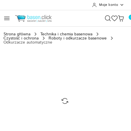
Moje konto
Przejdź do treści głównej
Przejdź do wyszukiwarki
Przejdź do moje konto
Przejdź do menu głównego
Przejdź do opisu produktu
Przejdź do stopki
Strona główna
Technika i chemia basenowa
Czystość i ochrona
Roboty i odkurzacze basenowe
Odkurzacze automatyczne