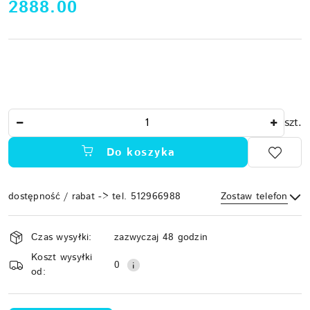
cena:
2888.00
Ilość
szt.
Do koszyka
dostępność / rabat -> tel. 512966988
Zostaw telefon
Dostępność
Czas wysyłki:
zazwyczaj 48 godzin
i
Koszt wysyłki
Wyślij
dostawa
0
od: