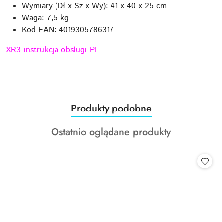
Wymiary (Dł x Sz x Wy): 41 x 40 x 25 cm
Waga: 7,5 kg
Kod EAN: 4019305786317
XR3-instrukcja-obslugi-PL
Produkty
Produkty podobne
Pomiń karuzelę produktów
o
Produkty
Ostatnio oglądane produkty
statusie:
o
statusie: