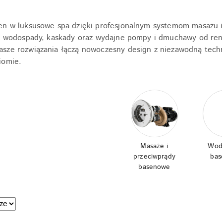
n w luksusowe spa dzięki profesjonalnym systemom masażu i 
sy wodospady, kaskady oraz wydajne pompy i dmuchawy od re
sze rozwiązania łączą nowoczesny design z niezawodną techn
iomie.
Masaże i
Wod
przeciwprądy
ba
basenowe