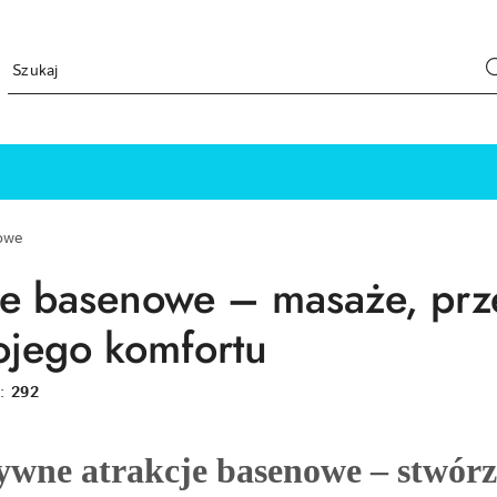
owe
je basenowe – masaże, pr
ojego komfortu
w:
292
wne atrakcje basenowe – stwórz 