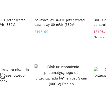
 KOSZYKA
DO KOSZYKA
00T przeciwprąd
Aquaviva WTB400T przeciwprąd
BADU 2
/h (380V,
basenowy 80 m³/h (380V,
do atra
ED RGB)
Beton/Folia, LED RGB)
kW, 23
5198.00
12498.
Cena:
Cena
Najniższ
Najniższ
promoc
cena
z
30
dni
przed
obniżką