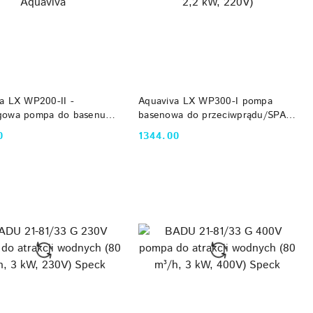
DO KOSZYKA
DO KOSZYKA
a LX WP200-II -
Aquaviva LX WP300-I pompa
gowa pompa do basenu
basenowa do przeciwprądu/SPA
 29 m3/h, 0.37/2 KM)
(45 m³/h, 2,2 kW, 220V)
0
1344.00
Cena:
a