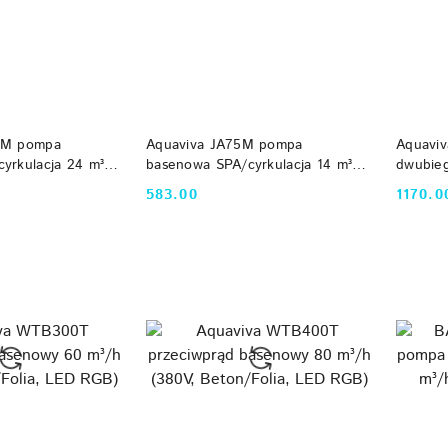
 KOSZYKA
DO KOSZYKA
0M pompa
Aquaviva JA75M pompa
Aquaviv
yrkulacja 24 m³/h
basenowa SPA/cyrkulacja 14 m³/h
dwubie
, 50 mm)
(0,6 kW, 230V, 50mm)
(230 V,
583.00
1170.0
Cena:
Cena:
Aquaviv