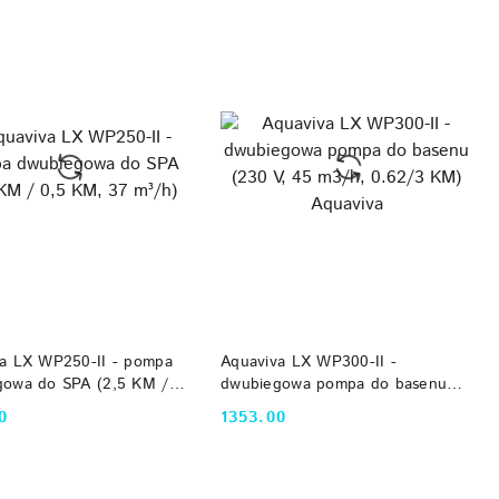
DO KOSZYKA
DO KOSZYKA
a LX WP250-II - pompa
Aquaviva LX WP300-II -
gowa do SPA (2,5 KM /
dwubiegowa pompa do basenu
 37 m³/h)
(230 V, 45 m3/h, 0.62/3 KM)
0
1353.00
Cena:
Aquaviva