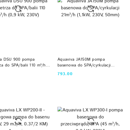
DO KOSZYKA
DO KOSZYKA
va DSU 900 pompa
Aquaviva JA150M pompa
za do SPA/balii 110 m³/h
basenowa do SPA/cyrkulacji
, 230V)
21m³/h (1,1kW, 230V, 50mm)
793.00
Cena: