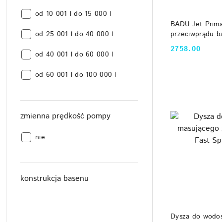
basenu
objętość
[litr]:
od 10 001 l do 15 000 l
DO
basenu
BADU Jet Prima
objętość
przeciwprądu 
[litr]:
od 25 001 l do 40 000 l
basenu
2758.00
Cena:
objętość
[litr]:
od 40 001 l do 60 000 l
basenu
objętość
[litr]:
od 60 001 l do 100 000 l
basenu
[litr]:
zmienna prędkość pompy
zmienna
nie
prędkość
pompy:
konstrukcja basenu
konstrukcja
basenu:
konstrukcja
beton/ceramika
DO
basenu:
Dysza do wodo