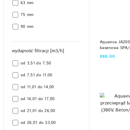
średnica
63 mm
instalacji:
średnica
75 mm
instalacji:
średnica
90 mm
instalacji:
DO
Aquaviva JA20
basenowa SPA/c
wydajność filtracji [m3/h]
(1,5 kW, 230 V
880.00
Cena:
wydajność
od 3,51 do 7,50
filtracji
wydajność
[m3/h]:
od 7,51 do 11,00
filtracji
wydajność
[m3/h]:
od 11,01 do 14,00
filtracji
wydajność
[m3/h]:
od 14,01 do 17,00
filtracji
wydajność
[m3/h]:
od 21,01 do 26,00
filtracji
wydajność
[m3/h]:
od 26,01 do 33,00
filtracji