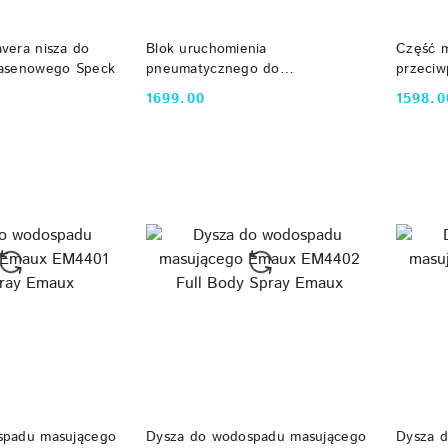
 KOSZYKA
DO KOSZYKA
vera nisza do
Blok uruchomienia
Część 
basenowego Speck
pneumatycznego do
przeci
przeciwprądu Pahlen Jet Swim
Smart 
1699.00
1598.0
Cena:
Cena:
(400 V) Pahlen
 KOSZYKA
DO KOSZYKA
spadu masującego
Dysza do wodospadu masującego
Dysza 