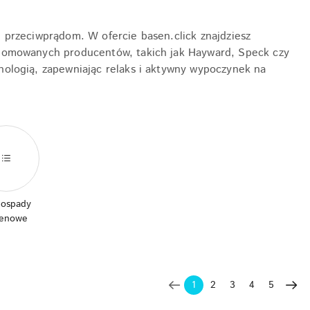
przeciwprądom. W ofercie basen.click znajdziesz
nomowanych producentów, takich jak Hayward, Speck czy
ologią, zapewniając relaks i aktywny wypoczynek na
ospady
senowe
1
2
3
4
5