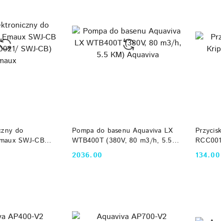
 KOSZYKA
DO KOSZYKA
czny do
Pompa do basenu Aquaviva LX
Przycis
Emaux SWJ-CB
WTB400T (380V, 80 m3/h, 5.5
RCC001.
1/ SWJ-CB)
KM) Aquaviva
2036.00
134.00
Cena:
Cena: