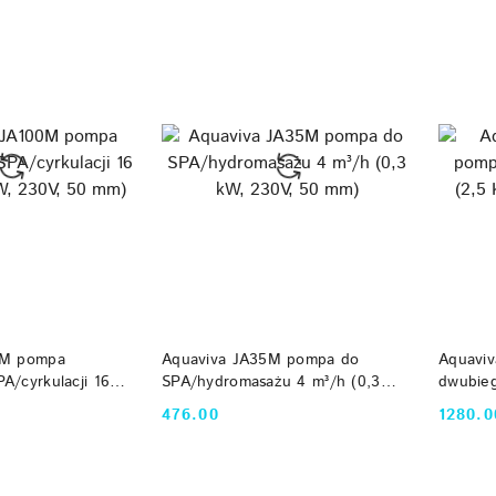
e.
 KOSZYKA
DO KOSZYKA
0M pompa
Aquaviva JA35M pompa do
Aquaviv
A/cyrkulacji 16
SPA/hydromasażu 4 m³/h (0,3
dwubie
 230V, 50 mm)
kW, 230V, 50 mm)
0,5 KM,
476.00
1280.0
Cena:
Cena: