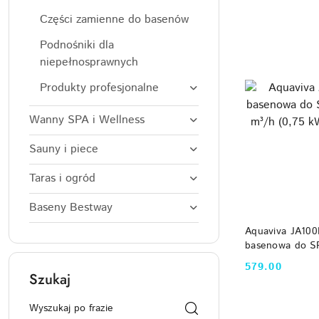
Najpopularniejsz
Części zamienne do basenów
Podnośniki dla
niepełnosprawnych
Produkty profesjonalne
Wanny SPA i Wellness
Sauny i piece
Taras i ogród
Baseny Bestway
DO
Aquaviva JA10
basenowa do SP
m³/h (0,75 kW,
579.00
Cena:
Szukaj