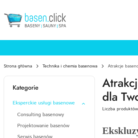
Przejdź do treści głównej
Przejdź do wyszukiwarki
Przejdź do moje konto
Przejdź do menu głównego
Przejdź do stopki
Strona główna
Technika i chemia basenowa
Atrakcje basen
Atrakc
Kategorie
dla Tw
Eksperckie usługi basenowe
Liczba produktó
Consulting basenowy
Projektowanie basenów
Ekskluzy
Serwis basenów