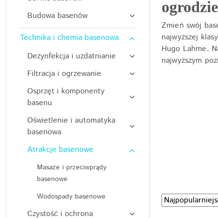
ogrodzie
Budowa basenów
Zmień swój base
najwyższej kla
Technika i chemia basenowa
Hugo Lahme. Na
Dezynfekcja i uzdatnianie
najwyższym poz
Filtracja i ogrzewanie
Osprzęt i komponenty
basenu
Oświetlenie i automatyka
basenowa
Atrakcje basenowe
Masaże i przeciwprądy
basenowe
Wodospady basenowe
Zastosowano
Sortuj
według
sortowanie:
Czystość i ochrona