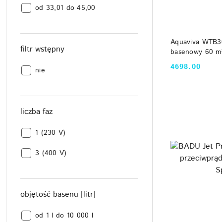
wydajność
[m3/h]:
od 33,01 do 45,00
filtracji
[m3/h]:
DO
Aquaviva WTB3
filtr wstępny
basenowy 60 m³
Beton/Folia, L
4698.00
filtr
nie
Cena:
wstępny:
liczba faz
liczba
1 (230 V)
faz:
liczba
3 (400 V)
faz:
objętość basenu [litr]
objętość
od 1 l do 10 000 l