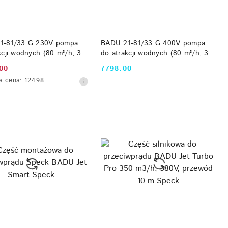
DO KOSZYKA
DO KOSZYKA
1-81/33 G 230V pompa
BADU 21-81/33 G 400V pompa
kcji wodnych (80 m³/h, 3
do atrakcji wodnych (80 m³/h, 3
0V) Speck
kW, 400V) Speck
00
7798.00
Cena:
a
a cena:
12498
yjna: