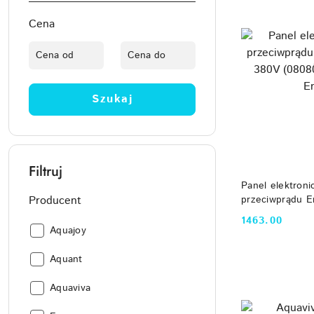
Cena
Szukaj
Filtruj
DO
Panel elektroni
przeciwprądu 
Producent
380V (0808002
1463.00
Cena:
Emaux
Producent:
Aquajoy
Producent:
Aquant
Producent:
Aquaviva