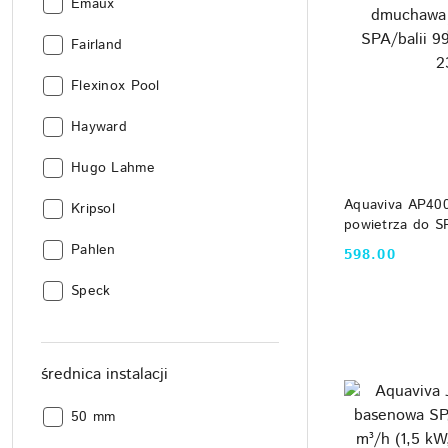
Producent:
Emaux
Producent:
Fairland
Producent:
Flexinox Pool
Producent:
Hayward
Producent:
Hugo Lahme
DO
Aquaviva AP40
Producent:
Kripsol
powietrza do SP
(0,4 kW, 230V)
Producent:
Pahlen
598.00
Cena:
Producent:
Speck
średnica instalacji
średnica
50 mm
instalacji: