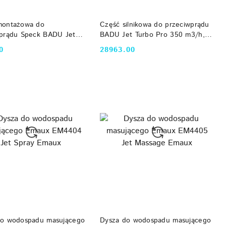
DO KOSZYKA
DO KOSZYKA
montażowa do
Część silnikowa do przeciwprądu
wprądu Speck BADU Jet
BADU Jet Turbo Pro 350 m3/h,
Speck
380V, przewód 10 m Speck
0
28963.00
Cena:
DO KOSZYKA
DO KOSZYKA
do wodospadu masującego
Dysza do wodospadu masującego