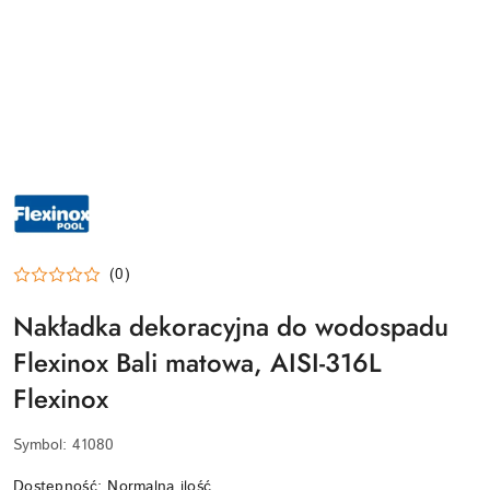
LOGO
MARKI
FLEXINOX
–
HISZPAŃSKI
PRODUCENT
LUKSUSOWYCH
(0)
AKCESORIÓW
ZE
Nakładka dekoracyjna do wodospadu
STALI
NIERDZEWNEJ
DOSTĘPNY
Flexinox Bali matowa, AISI-316L
W
BASEN.CLICK
Flexinox
Symbol:
41080
Dostępność:
Normalna ilość