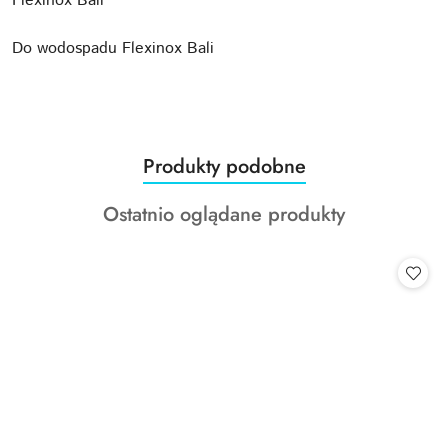
Flexinox Bali
Do wodospadu Flexinox Bali
Produkty
Produkty podobne
Pomiń karuzelę produktów
o
Produkty
Ostatnio oglądane produkty
statusie:
o
statusie: