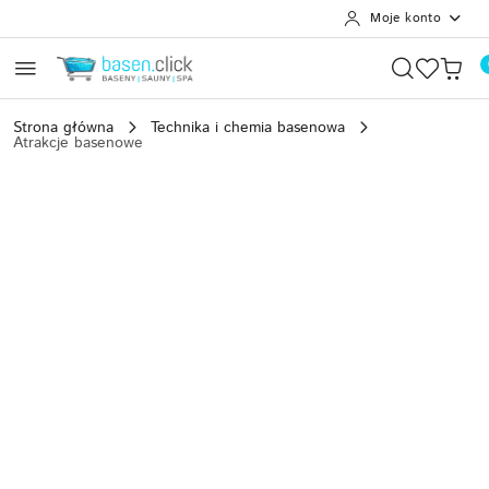
Moje konto
Przejdź do treści głównej
Przejdź do wyszukiwarki
Przejdź do moje konto
Przejdź do menu głównego
Przejdź do opisu produktu
Przejdź do stopki
Strona główna
Technika i chemia basenowa
Atrakcje basenowe