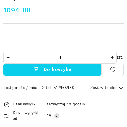
cena:
1094.00
Ilość
szt.
Do koszyka
dostępność / rabat -> tel. 512966988
Zostaw telefon
Dostępność
Czas wysyłki:
zazwyczaj 48 godzin
i
Koszt wysyłki
Wyślij
dostawa
19
od: