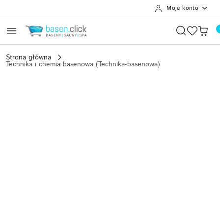
Moje konto
Przejdź do treści głównej
Przejdź do wyszukiwarki
Przejdź do moje konto
Przejdź do menu głównego
Przejdź do opisu produktu
Przejdź do stopki
Strona główna
Technika i chemia basenowa (Technika-basenowa)