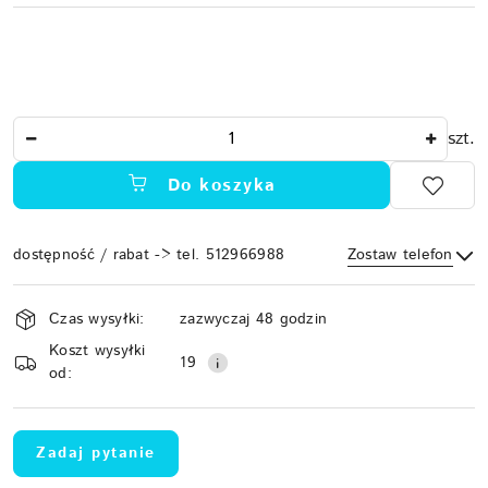
Ilość
szt.
Do koszyka
dostępność / rabat -> tel. 512966988
Zostaw telefon
Dostępność
Czas wysyłki:
zazwyczaj 48 godzin
i
Koszt wysyłki
Wyślij
dostawa
19
od:
Zadaj pytanie