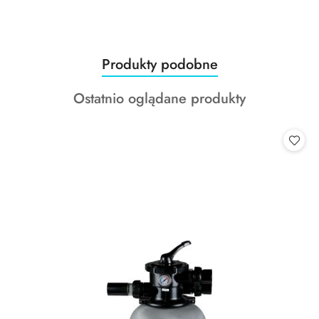
Produkty
Produkty podobne
Pomiń karuzelę produktów
o
Produkty
Ostatnio oglądane produkty
statusie:
o
statusie: