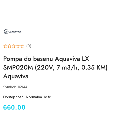
NAZWA
PRODUCENTA:
AQUAVIVA
(0)
Pompa do basenu Aquaviva LX
SMP020M (220V, 7 m3/h, 0.35 KM)
Aquaviva
Symbol:
16944
Dostępność:
Normalna ilość
cena:
660.00