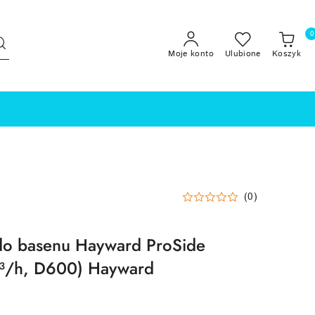
0
Moje konto
Ulubione
Koszyk
(0)
 do basenu Hayward ProSide
³/h, D600) Hayward