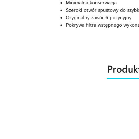
Minimalna konserwacja
Szeroki otwór spustowy do szybk
Oryginalny zawór 6-pozycyjny
Pokrywa filtra wstępnego wykona
Produk
Produk
Pomiń karuzelę produktów
o
statusie