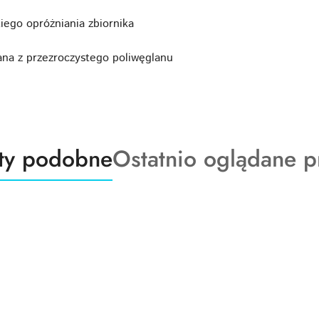
iego opróżniania zbiornika
na z przezroczystego poliwęglanu
ty
Produkty
ty podobne
Ostatnio oglądane p
o
:
statusie: