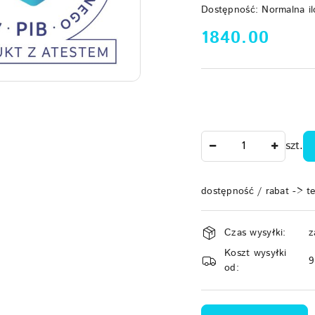
Dostępność:
Normalna il
cena:
1840.00
Ilość
szt.
dostępność / rabat -> t
Dostępność
Czas wysyłki:
z
i
Koszt wysyłki
dostawa
od: