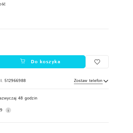
ość
Do koszyka
el. 512966988
Zostaw telefon
Wyślij
azwyczaj 48 godzin
99