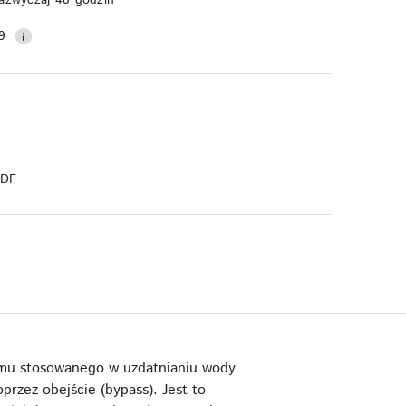
9
PDF
omu stosowanego w uzdatnianiu wody
przez obejście (bypass). Jest to