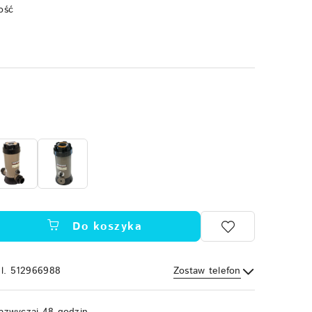
ość
Do koszyka
el. 512966988
Zostaw telefon
Wyślij
azwyczaj 48 godzin