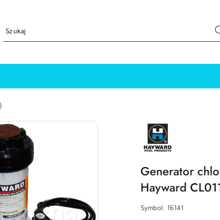
)
HAYWARD-
LOGO
Generator chlo
Hayward CL011
Symbol:
16141