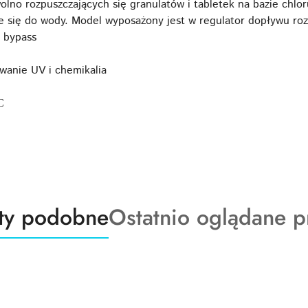
olno rozpuszczających się granulatów i tabletek na bazie chl
je się do wody. Model wyposażony jest w regulator dopływu ro
 bypass
anie UV i chemikalia
С
ty
Produkty
ty podobne
Ostatnio oglądane p
o
:
statusie: