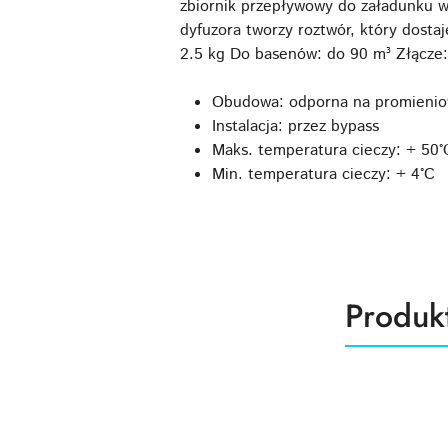
zbiornik przepływowy do załadunku w
dyfuzora tworzy roztwór, który dosta
2.5 kg Do basenów: do 90 m³ Złącze:
Obudowa: odporna na promieniow
Instalacja: przez bypass
Maks. temperatura cieczy: + 50°
Min. temperatura cieczy: + 4°C
Produk
Produk
Pomiń karuzelę produktów
o
statusie