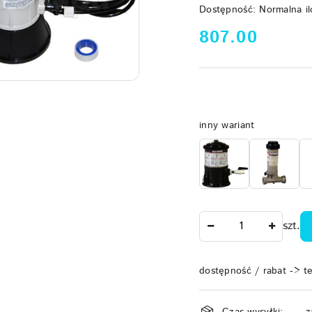
Dostępność:
Normalna il
cena:
807.00
Wariant
inny wariant
Ilość
szt.
dostępność / rabat -> t
Dostępność
Czas wysyłki:
z