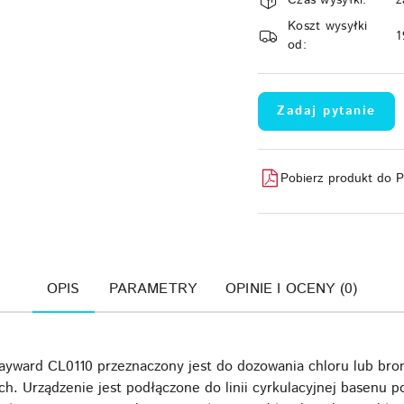
i
Koszt wysyłki
dostawa
1
od:
Zadaj pytanie
Pobierz produkt do 
OPIS
PARAMETRY
OPINIE I OCENY (0)
ayward CL0110 przeznaczony jest do dozowania chloru lub br
. Urządzenie jest podłączone do linii cyrkulacyjnej basenu po