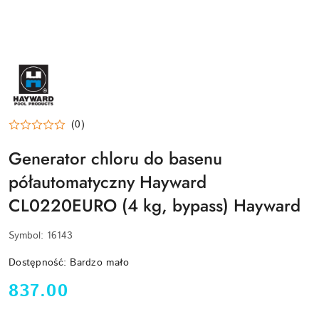
HAYWARD-
LOGO
(0)
Generator chloru do basenu
półautomatyczny Hayward
CL0220EURO (4 kg, bypass) Hayward
Symbol:
16143
Dostępność:
Bardzo mało
cena:
837.00