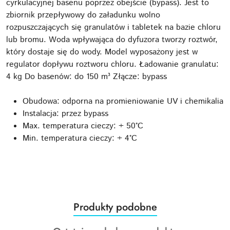
cyrkulacyjnej basenu poprzez obejście (bypass). Jest to
zbiornik przepływowy do załadunku wolno
rozpuszczających się granulatów i tabletek na bazie chloru
lub bromu. Woda wpływająca do dyfuzora tworzy roztwór,
który dostaje się do wody. Model wyposażony jest w
regulator dopływu roztworu chloru. Ładowanie granulatu:
4 kg Do basenów: do 150 m³ Złącze: bypass
Obudowa: odporna na promieniowanie UV i chemikalia
Instalacja: przez bypass
Max. temperatura cieczy: + 50°C
Min. temperatura cieczy: + 4°C
Produkty
Produkty podobne
Pomiń karuzelę produktów
o