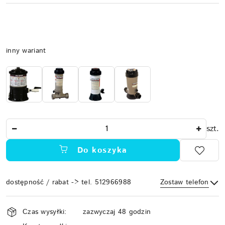
Wariant
inny wariant
Ilość
szt.
Do koszyka
dostępność / rabat -> tel. 512966988
Zostaw telefon
Dostępność
Czas wysyłki:
zazwyczaj 48 godzin
i