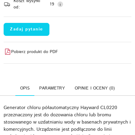
Koszt wysyłki
Wyślij
dostawa
19
od:
Zadaj pytanie
Pobierz produkt do PDF
OPIS
PARAMETRY
OPINIE I OCENY (0)
Generator chloru półautomatyczny Hayward CL0220
przeznaczony jest do dozowania chloru lub bromu
stosowanego w uzdatnianiu wody w basenach prywatnych i
komercyjnych. Urządzenie jest podłączone do linii