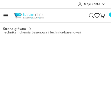
Moje konto
Przejdź do treści głównej
Przejdź do wyszukiwarki
Przejdź do moje konto
Przejdź do menu głównego
Przejdź do opisu produktu
Przejdź do stopki
Strona główna
Technika i chemia basenowa (Technika-basenowa)