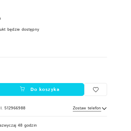
u
ukt będzie dostępny
Do koszyka
el. 512966988
Zostaw telefon
Wyślij
azwyczaj 48 godzin