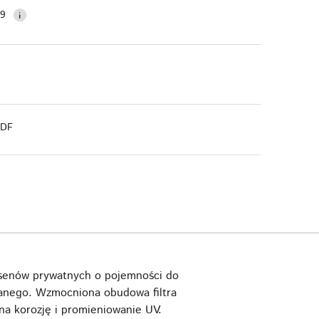
99
PDF
asenów prywatnych o pojemności do
klanego. Wzmocniona obudowa filtra
na korozję i promieniowanie UV.