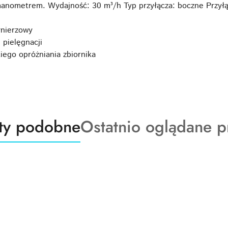
anometrem. Wydajność: 30 m³/h Typ przyłącza: boczne Przyłą
łnierzowy
 pielęgnacji
iego opróżniania zbiornika
ty
Produkty
ty podobne
Ostatnio oglądane p
o
:
statusie: