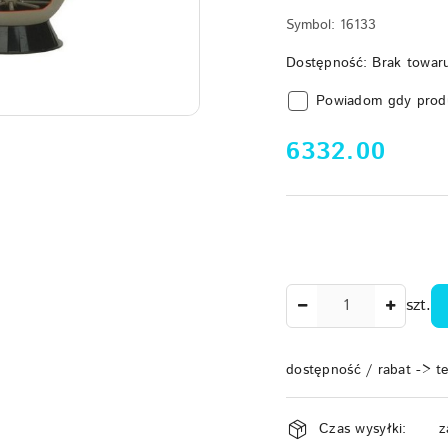
Symbol:
16133
Dostępność:
Brak towar
Powiadom gdy prod
cena:
6332.00
Ilość
szt.
dostępność / rabat -> t
Dostępność
Czas wysyłki:
z
i