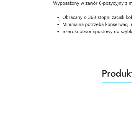
Wyposażony w zawór 6-pozycyjny z m
Obracany o 360 stopni zacisk ko
Minimalna potrzeba konserwacji i
Szeroki otwór spustowy do szybk
Produk
Produk
Pomiń karuzelę produktów
o
statusie