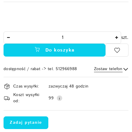
Ilość
szt.
Do koszyka
dostępność / rabat -> tel. 512966988
Zostaw telefon
Dostępność
Czas wysyłki:
zazwyczaj 48 godzin
i
Koszt wysyłki
Wyślij
dostawa
99
od:
Zadaj pytanie