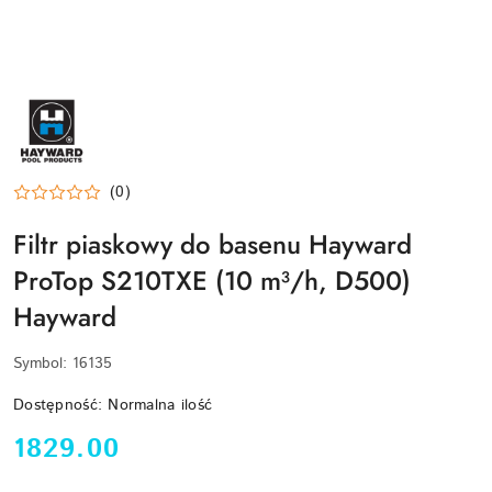
HAYWARD-
LOGO
(0)
Filtr piaskowy do basenu Hayward
ProTop S210TXE (10 m³/h, D500)
Hayward
Symbol:
16135
Dostępność:
Normalna ilość
cena:
1829.00