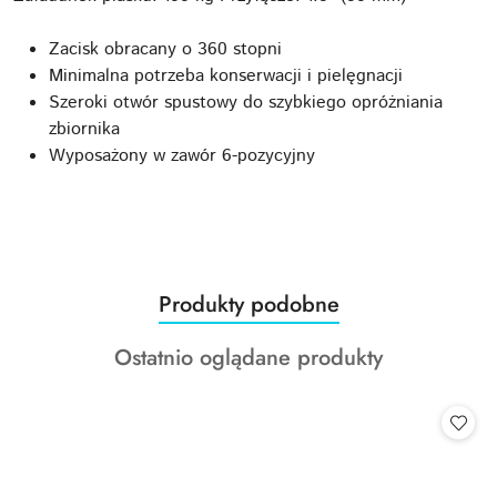
Zacisk obracany o 360 stopni
Minimalna potrzeba konserwacji i pielęgnacji
Szeroki otwór spustowy do szybkiego opróżniania
zbiornika
Wyposażony w zawór 6-pozycyjny
Produkty
Produkty podobne
Pomiń karuzelę produktów
o
Produkty
Ostatnio oglądane produkty
statusie:
o
statusie: