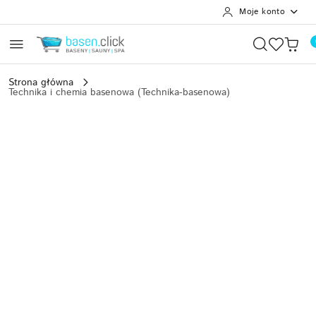
Moje konto
Przejdź do treści głównej
Przejdź do wyszukiwarki
Przejdź do moje konto
Przejdź do menu głównego
Przejdź do opisu produktu
Przejdź do stopki
Strona główna
Technika i chemia basenowa (Technika-basenowa)