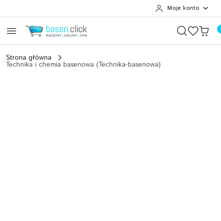
Moje konto
Przejdź do treści głównej
Przejdź do wyszukiwarki
Przejdź do moje konto
Przejdź do menu głównego
Przejdź do opisu produktu
Przejdź do stopki
Strona główna
Technika i chemia basenowa (Technika-basenowa)