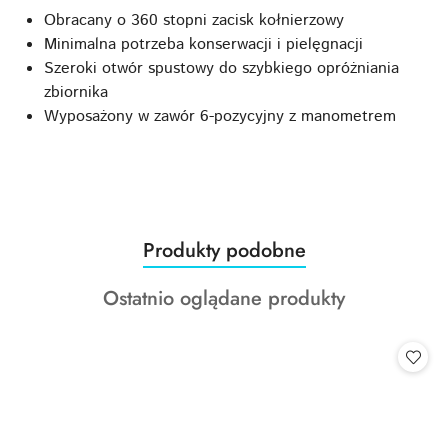
Obracany o 360 stopni zacisk kołnierzowy
Minimalna potrzeba konserwacji i pielęgnacji
Szeroki otwór spustowy do szybkiego opróżniania
zbiornika
Wyposażony w zawór 6-pozycyjny z manometrem
Produkty
Produkty podobne
Pomiń karuzelę produktów
o
Produkty
Ostatnio oglądane produkty
statusie:
o
statusie: