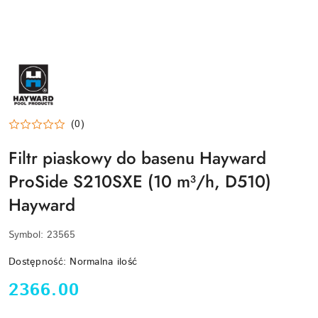
HAYWARD-
LOGO
(0)
Filtr piaskowy do basenu Hayward
ProSide S210SXE (10 m³/h, D510)
Hayward
Symbol:
23565
Dostępność:
Normalna ilość
cena:
2366.00