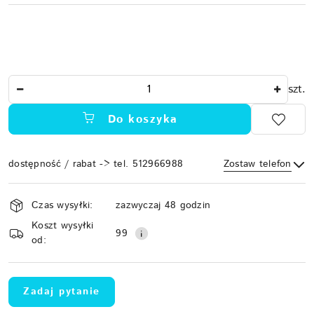
Ilość
szt.
Do koszyka
dostępność / rabat -> tel. 512966988
Zostaw telefon
Dostępność
Czas wysyłki:
zazwyczaj 48 godzin
i
Koszt wysyłki
Wyślij
dostawa
99
od:
Zadaj pytanie