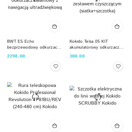
BWT ES Echo
Kokido Telsa 05 KIT
bezprzewodowy odkurzacz
akumulatorowy odkurzacz
basenowy z nawigacją
ręczny do basenu z
2298.00
380.00
Cena:
Cena:
ultradźwiękową
zestawem czyszczącym
(siatka+szczotka)