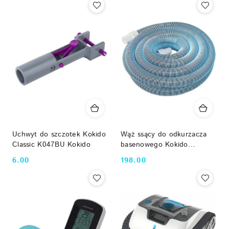
Uchwyt do szczotek Kokido
Wąż ssący do odkurzacza
Classic K047BU Kokido
basenowego Kokido
K366SW d38 mm, 12 m
6.00
198.00
Cena:
Cena:
Kokido