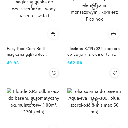
Easy Pool'Gom Refill
Flexinox 87197022 podpora
magiczna gąbka do
do zwijarki z elementami
czyszczenia linii wody
montażowymi, kołnierz
49.98
662.00
Cena:
Cena:
basenu - wkład
Flexinox