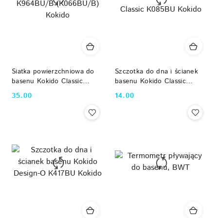
Siatka powierzchniowa do
Szczotka do dna i ścianek
basenu Kokido Classic
basenu Kokido Classic
K964BU/B (K066BU/B)
K085BU Kokido
35.00
14.00
Cena:
Cena:
Kokido