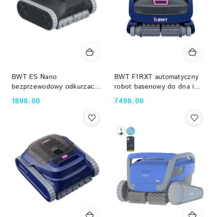
BWT ES Nano
BWT F1RXT automatyczny
bezprzewodowy odkurzacz
robot basenowy do dna i
basenowy z Wi-Fi do
ścian basenu PVA
1898.00
7498.00
Cena:
Cena:
basenów max 50m2