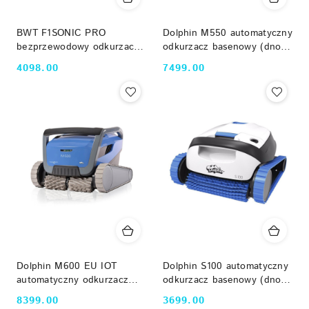
BWT F1SONIC PRO
Dolphin M550 automatyczny
bezprzewodowy odkurzacz
odkurzacz basenowy (dno,
basenowy z WiFi
ściany, linia wody, do 15 mb,
4098.00
7499.00
Cena:
Cena:
WiFi, App)
Dolphin M600 EU IOT
Dolphin S100 automatyczny
automatyczny odkurzacz
odkurzacz basenowy (dno i
basenowy (dno, ściany, linia
ściany, do 10 mb)
8399.00
3699.00
Cena:
Cena:
wody, narożniki, do 15 mb,