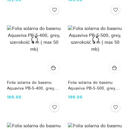
122.00
169.00
Cena:
Cena:
mb)
mb)
Folia solarna do basenu
Folia solarna do basenu
Aquaviva PB-5-400, grey,
Aquaviva PB-5-500, grey,
szerokość 4 m ( max 50
szerokość 5 m ( max 50
169.00
199.00
Cena:
Cena:
mb)
mb)