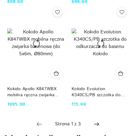
898.00
698.00
Cena:
Cena:
Kokido Apollo K847WBX
Kokido Evolution
mobilna ręczna zwijarka
K340CS/PB szczotka do
basenowa (do 5x6m,
odkurzacza do basenu
1095.00
115.00
Cena:
Cena:
Ø80mm)
Kokido