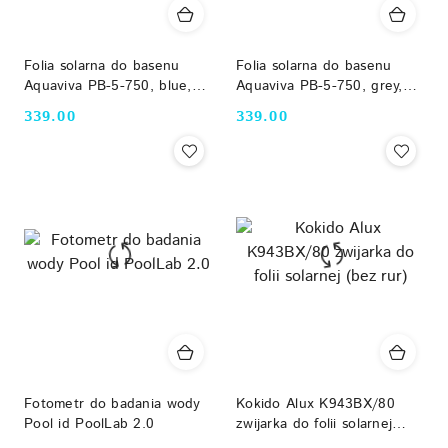
Folia solarna do basenu
Folia solarna do basenu
Aquaviva PB-5-750, blue,
Aquaviva PB-5-750, grey,
szerokość 7,5 m ( max 50
szerokość 7,5 m ( max 50
339.00
339.00
Cena:
Cena:
mb)
mb)
Fotometr do badania wody
Kokido Alux K943BX/80
Pool id PoolLab 2.0
zwijarka do folii solarnej
(bez rur)