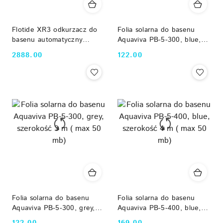
Flotide XR3 odkurzacz do
Folia solarna do basenu
basenu automatyczny
Aquaviva PB-5-300, blue,
akumulatorowy (100m³,
szerokość 3 m ( max 50
2888.00
122.00
Cena:
Cena:
320L/min)
mb)
Folia solarna do basenu
Folia solarna do basenu
Aquaviva PB-5-300, grey,
Aquaviva PB-5-400, blue,
szerokość 3 m ( max 50
szerokość 4 m ( max 50