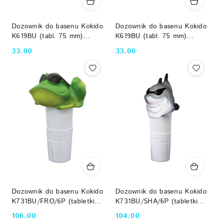
Dozownik do basenu Kokido
Dozownik do basenu Kokido
K619BU (tabl. 75 mm)
K619BU (tabl. 75 mm)
niebieski z termometrem
zielony z termometrem
33.00
33.00
Cena:
Cena:
Kokido
Kokido
Dozownik do basenu Kokido
Dozownik do basenu Kokido
K731BU/FRO/6P (tabletki
K731BU/SHA/6P (tabletki
75 mm) Żaba Kokido
75 mm) Rekin Kokido
106.00
104.00