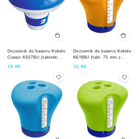
Dozownik do basenu Kokido
Dozownik do basenu Kokido
Classic K027BU (tabletki 75
K619BU (tabl. 75 mm z
mm) niebieski Kokido
termometrem)
24.00
32.98
Cena:
Cena:
pomarańczowy Kokido