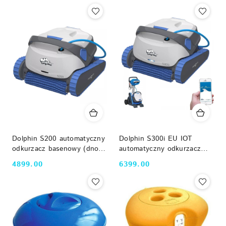
WiFi, App)
Dolphin S200 automatyczny
Dolphin S300i EU IOT
odkurzacz basenowy (dno,
automatyczny odkurzacz
ściany, linia wody, do 12 mb)
basenowy (dno, ściany, linia
4899.00
6399.00
Cena:
Cena:
wody, do 12 mb, WiFi, App)