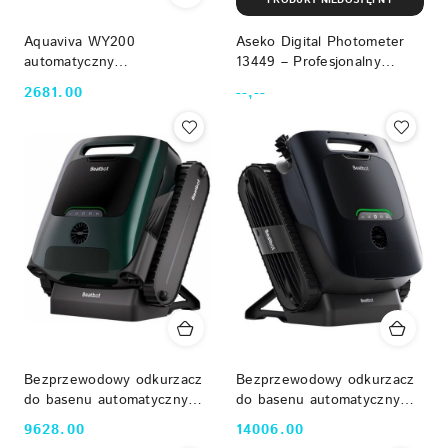
Aquaviva WY200
Aseko Digital Photometer
automatyczny
13449 – Profesjonalny
bezprzewodowy robot
cyfrowy tester parametrów
2681.00
--,--
Cena:
Cena:
basenowy (dno i ściany, do
wody basenowej
120m², App)
Bezprzewodowy odkurzacz
Bezprzewodowy odkurzacz
do basenu automatyczny
do basenu automatyczny
Beatbot Aquasense 2 Pro
Beatbot Aquasense 2 Ultra
9628.00
14006.00
Cena:
Cena:
Beatbot
Beatbot