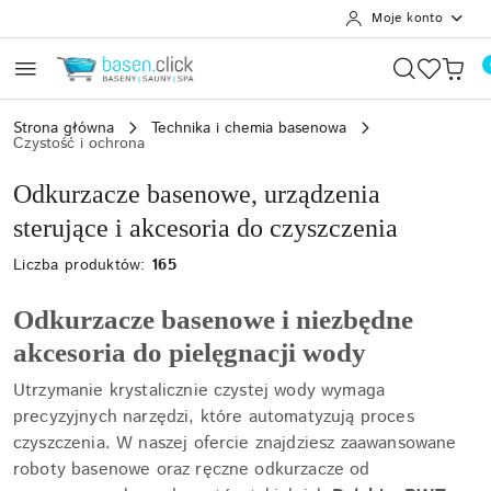
Moje konto
Przejdź do treści głównej
Przejdź do wyszukiwarki
Przejdź do moje konto
Przejdź do menu głównego
Przejdź do stopki
Strona główna
Technika i chemia basenowa
Czystość i ochrona
Odkurzacze basenowe, urządzenia
sterujące i akcesoria do czyszczenia
Liczba produktów:
165
Odkurzacze basenowe i niezbędne
akcesoria do pielęgnacji wody
Utrzymanie krystalicznie czystej wody wymaga
precyzyjnych narzędzi, które automatyzują proces
czyszczenia. W naszej ofercie znajdziesz zaawansowane
roboty basenowe oraz ręczne odkurzacze od