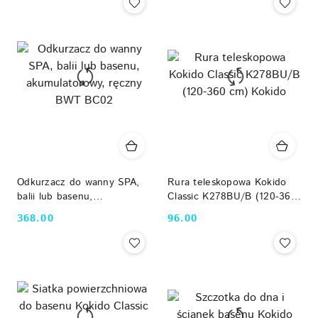
Odkurzacz do wanny SPA,
Rura teleskopowa Kokido
balii lub basenu,
Classic K278BU/B (120-360
akumulatorowy, ręczny BWT
cm) Kokido
368.00
96.00
Cena:
Cena:
BC02