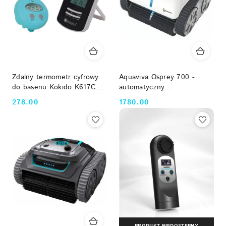
Zdalny termometr cyfrowy
Aquaviva Osprey 700 -
do basenu Kokido K617CS -
automatyczny
pomiar temperatury wody i
bezprzewodowy robot
278.00
1780.00
Cena:
Cena:
powietrza
basenowy (do 50m², dno/
ściany, 110 min)
PRODUKT NIEDOSTĘPNY