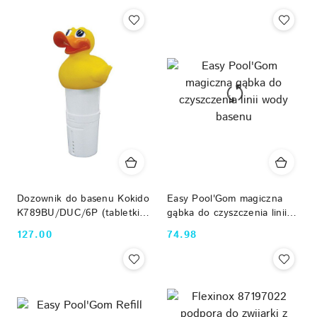
Cena:
Cena:
Dozownik do basenu Kokido
Easy Pool'Gom magiczna
K789BU/DUC/6P (tabletki
gąbka do czyszczenia linii
75 mm) Kaczka Kokido
wody basenu
127.00
74.98
Cena:
Cena: