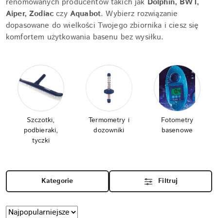
renomowanych producentów takich jak
Dolphin, BWT,
Aiper, Zodiac
czy
Aquabot
. Wybierz rozwiązanie
dopasowane do wielkości Twojego zbiornika i ciesz się
komfortem użytkowania basenu bez wysiłku.
Szczotki,
Termometry i
Fotometry
podbieraki,
dozowniki
basenowe
tyczki
Kategorie
Filtruj
Zastosowano
Sortuj