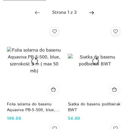
według
sortowanie:
Najpopularniejsze.
Folia solarna do basenu
Siatka do basenu podbierak
Aquaviva PB-5-500, blue,
BWT
szerokość 5 m ( max 50
199.00
54.00
Cena:
Cena:
mb)