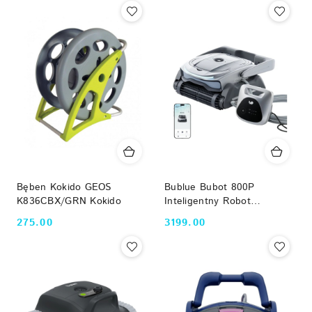
Bęben Kokido GEOS
Bublue Bubot 800P
K836CBX/GRN Kokido
Inteligentny Robot
Basenowy 4w1 AI
275.00
3199.00
Cena:
Cena:
Navigation 150W 3566GPH