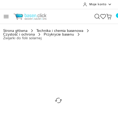
Moje konto
Przejdź do treści głównej
Przejdź do wyszukiwarki
Przejdź do moje konto
Przejdź do menu głównego
Przejdź do opisu produktu
Przejdź do stopki
Strona główna
Technika i chemia basenowa
Czystość i ochrona
Przykrycie basenu
Zwijarki do folii solarnej