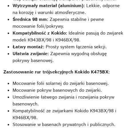
Wytrzymały materiał (aluminium):
Lekkie, odporne
na korozję i warunki atmosferyczne.
Średnica 98 mm:
Zapewnia stabilne i pewne
mocowanie folii/pokrywy.
Kompatybilność z Kokido:
Idealnie pasują do zwijarek
modeli K943BX/98 i K946BX/98.
Łatwy montaż:
Prosty system łączenia sekcji.
Ułatwia zwijanie:
Zapewnia wygodną obsługę
pokrywy basenowej.
Zastosowanie rur trójsekcyjnych Kokido K475BX:
Mocowanie folii solarnej do zwijarki basenowej.
Mocowanie pokryw basenowych do zwijarki.
Umożliwienie łatwego zwijania i rozwijania pokryw
basenowych.
Kompatybilność ze zwijarkami Kokido K943BX/98 i
K946BX/98.
Stosowanie w basenach prywatnych i publicznych.