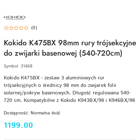
KOKIDO
(0)
Kokido K475BX 98mm rury trójsekcyjne
do zwijarki basenowej (540-720cm)
Symbol:
31468
Kokido K475BX - zestaw 3 aluminiowych rur
trójsekcyjnych o średnicy 98 mm do zwijarek folii
solarnej/pokryw basenowych. Długość regulowana 540-
720 cm. Kompatybilne z Kokido K943BX/98 i K946BX/98
Dostępność:
Normalna ilość
cena:
1199.00