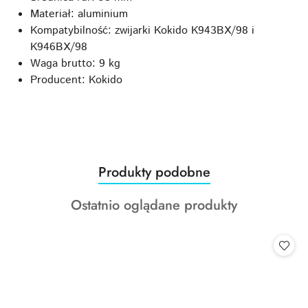
Materiał: aluminium
Kompatybilność: zwijarki Kokido K943BX/98 i
K946BX/98
Waga brutto: 9 kg
Producent: Kokido
Produkty
Produkty podobne
Pomiń karuzelę produktów
o
Produkty
Ostatnio oglądane produkty
statusie:
o
statusie: