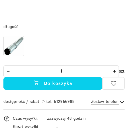
Wariant
długość
Ilość
szt
Do koszyka
dostępność / rabat -> tel. 512966988
Zostaw telefon
Dostępność
Czas wysyłki:
zazwyczaj 48 godzin
i
Koszt wysyłki
Wyślij