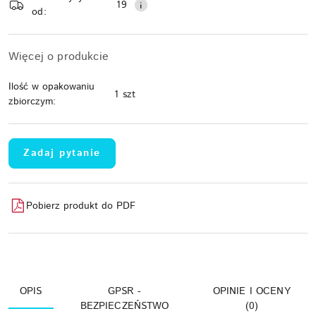
dostawa
19
od:
Więcej o produkcie
Ilość w opakowaniu
1 szt
zbiorczym:
Zadaj pytanie
Pobierz produkt do PDF
OPIS
GPSR -
OPINIE I OCENY
BEZPIECZEŃSTWO
(0)