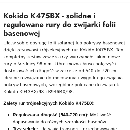
Kokido K475BX - solidne i
regulowane rury do zwijarki folii
basenowej
Ułatw sobie obsługę folii solarnej lub pokrywy basenowej
dzięki zestawowi trójsekcyjnych rur Kokido K475BX. Ten
kompletny zestaw zawiera trzy wytrzymałe, aluminiowe
rury o średnicy 98 mm, które można łatwo połączyć i
dostosować ich długość w zakresie od 540 do 720 cm.
Idealne rozwiązanie do mocowania i wygodnego zwijania
pokryw basenowych, szczególnie polecane do zwijarek
Kokido K943BX/98 i K946BX/98.
Zalety rur trójsekcyjnych Kokido K475BX:
Regulowana długość (540-720 cm):
Możliwość
dopasowania do różnych szerokości basenów.
Trzy sekcje:
Ułatwiają transport i przechowywanie.