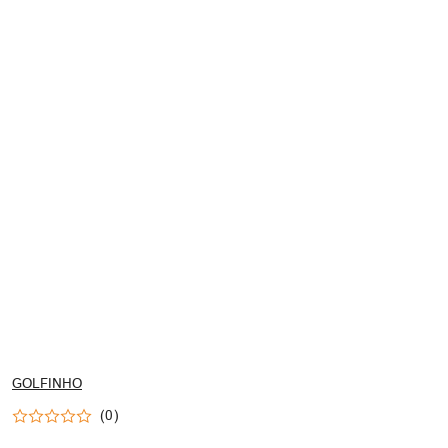
NAZWA
GOLFINHO
PRODUCENTA:
(0)