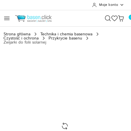
Moje konto
Przejdź do treści głównej
Przejdź do wyszukiwarki
Przejdź do moje konto
Przejdź do menu głównego
Przejdź do opisu produktu
Przejdź do stopki
Strona główna
Technika i chemia basenowa
Czystość i ochrona
Przykrycie basenu
Zwijarki do folii solarnej