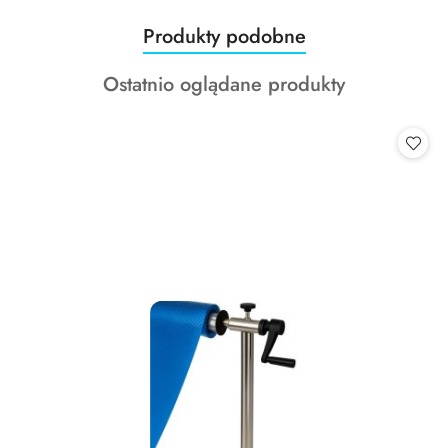
Produkty
Produkty podobne
Pomiń karuzelę produktów
o
Produkty
Ostatnio oglądane produkty
statusie:
o
statusie: