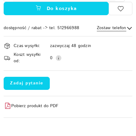
Do koszyka
dostępność / rabat -> tel. 512966988
Zostaw telefon
Dostępność
Czas wysyłki:
zazwyczaj 48 godzin
i
Koszt wysyłki
Wyślij
dostawa
0
od:
Zadaj pytanie
Pobierz produkt do PDF