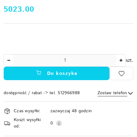
cena:
5023.00
Ilość
szt.
Do koszyka
dostępność / rabat -> tel. 512966988
Zostaw telefon
Dostępność
Czas wysyłki:
zazwyczaj 48 godzin
i
Koszt wysyłki
Wyślij
dostawa
0
od: