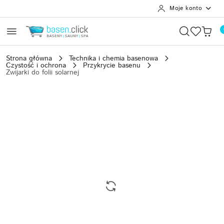
Moje konto
Przejdź do treści głównej
Przejdź do wyszukiwarki
Przejdź do moje konto
Przejdź do menu głównego
Przejdź do opisu produktu
Przejdź do stopki
Strona główna
Technika i chemia basenowa
Czystość i ochrona
Przykrycie basenu
Zwijarki do folii solarnej