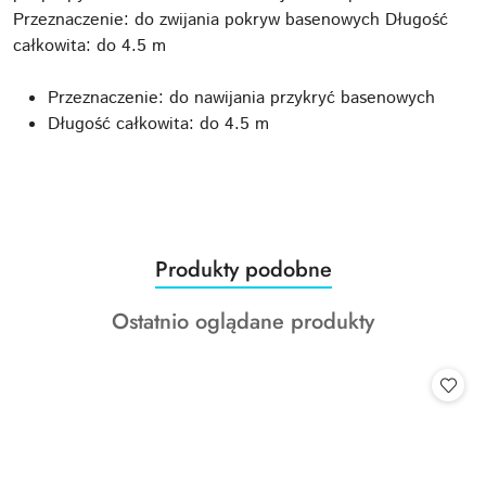
Przeznaczenie: do zwijania pokryw basenowych Długość
całkowita: do 4.5 m
Przeznaczenie: do nawijania przykryć basenowych
Długość całkowita: do 4.5 m
Produkty
Produkty podobne
Pomiń karuzelę produktów
o
Produkty
Ostatnio oglądane produkty
statusie:
o
statusie: