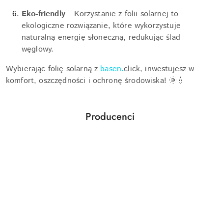
Eko-friendly
– Korzystanie z folii solarnej to
ekologiczne rozwiązanie, które wykorzystuje
naturalną energię słoneczną, redukując ślad
węglowy.
Wybierając folię solarną z
basen.
click, inwestujesz w
komfort, oszczędności i ochronę środowiska! 🌞💧
Producenci
Pomiń karuzelę producentów
Aquabot