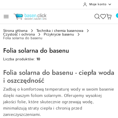
Moje konto
Przejdź do treści głównej
Przejdź do wyszukiwarki
Przejdź do moje konto
Przejdź do menu głównego
Przejdź do stopki
Strona główna
Technika i chemia basenowa
Czystość i ochrona
Przykrycie basenu
Folia solarna do basenu
Folia solarna do basenu
Liczba produktów:
10
Folia solarna do basenu - ciepła woda
i oszczędność
Zadbaj o komfortową temperaturę wody w swoim basenie
dzięki naszym foliom solarnym. Oferujemy wysokiej
jakości folie, które skutecznie ogrzewają wodę,
minimalizują straty ciepła i chronią przed
zanieczyszczeniami.