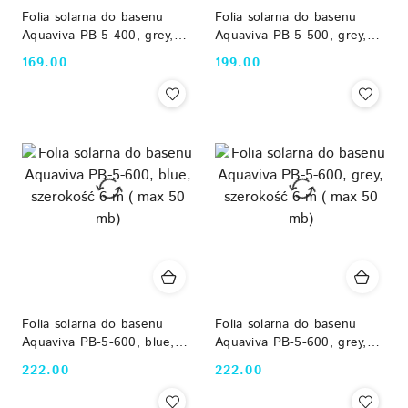
Folia solarna do basenu
Folia solarna do basenu
Aquaviva PB-5-400, grey,
Aquaviva PB-5-500, grey,
szerokość 4 m ( max 50
szerokość 5 m ( max 50
169.00
199.00
Cena:
Cena:
mb)
mb)
Folia solarna do basenu
Folia solarna do basenu
Aquaviva PB-5-600, blue,
Aquaviva PB-5-600, grey,
szerokość 6 m ( max 50
szerokość 6 m ( max 50
222.00
222.00
Cena:
Cena:
mb)
mb)