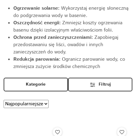
Ogrzewanie solarne:
Wykorzystaj energię słoneczną
do podgrzewania wody w basenie.
Oszczędność energii:
Zmniejsz koszty ogrzewania
basenu dzięki izolacyjnym właściwościom folii.
Ochrona przed zanieczyszczeniami:
Zapobiegaj
przedostawaniu się liści, owadów i innych
zanieczyszczeń do wody.
Redukcja parowania:
Ogranicz parowanie wody, co
zmniejsza zużycie środków chemicznych
Kategorie
Filtruj
Zastosowano
Sortuj
według
sortowanie:
Najpopularniejsze.