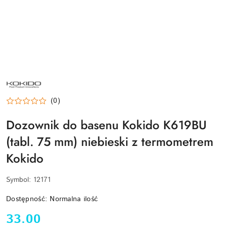
KOKIDO
(0)
Dozownik do basenu Kokido K619BU
(tabl. 75 mm) niebieski z termometrem
Kokido
Symbol:
12171
Dostępność:
Normalna ilość
cena:
33.00