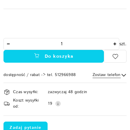
Ilość
szt.
Do koszyka
dostępność / rabat -> tel. 512966988
Zostaw telefon
Dostępność
Czas wysyłki:
zazwyczaj 48 godzin
i
Koszt wysyłki
Wyślij
dostawa
19
od:
Zadaj pytanie