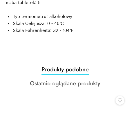
Liczba tabletek: 5
Typ termometru: alkoholowy
Skala Celsjusza: 0 - 40°C
Skala Fahrenheita: 32 - 104°F
Produkty
Produkty podobne
Pomiń karuzelę produktów
o
Produkty
Ostatnio oglądane produkty
statusie:
o
statusie: