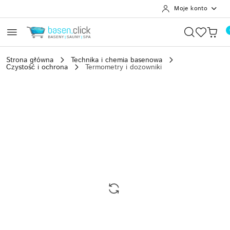
Moje konto
Przejdź do treści głównej
Przejdź do wyszukiwarki
Przejdź do moje konto
Przejdź do menu głównego
Przejdź do opisu produktu
Przejdź do stopki
Strona główna
Technika i chemia basenowa
Czystość i ochrona
Termometry i dozowniki