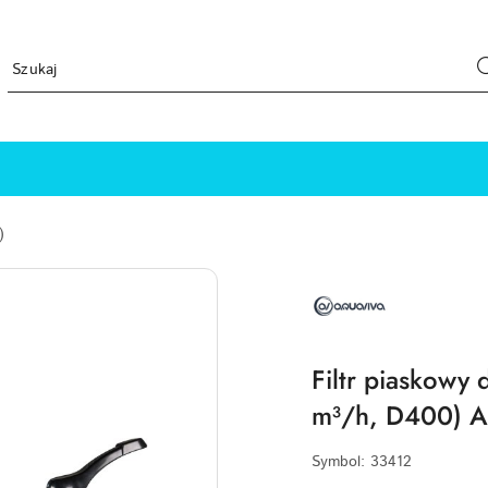
)
NAZWA
PRODUCENTA:
AQUAVIVA
Filtr piaskowy
m³/h, D400) A
Symbol:
33412