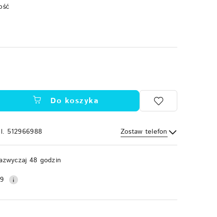
ość
Do koszyka
el. 512966988
Zostaw telefon
Wyślij
azwyczaj 48 godzin
99