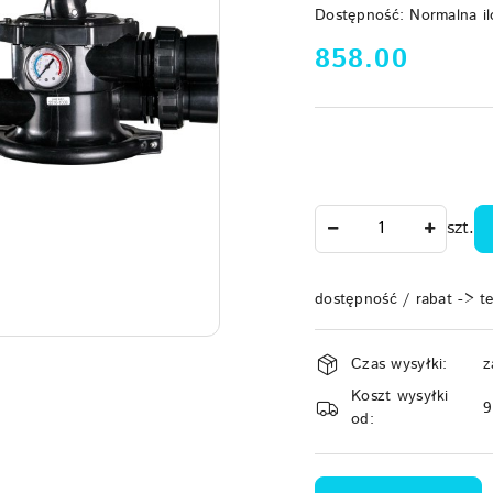
Dostępność:
Normalna il
cena:
858.00
Ilość
szt.
dostępność / rabat -> t
Dostępność
Czas wysyłki:
z
i
Koszt wysyłki
dostawa
od: