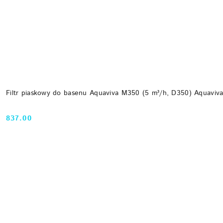
Filtr piaskowy do basenu Aquaviva M350 (5 m³/h, D350) Aquaviv
837.00
Cena: