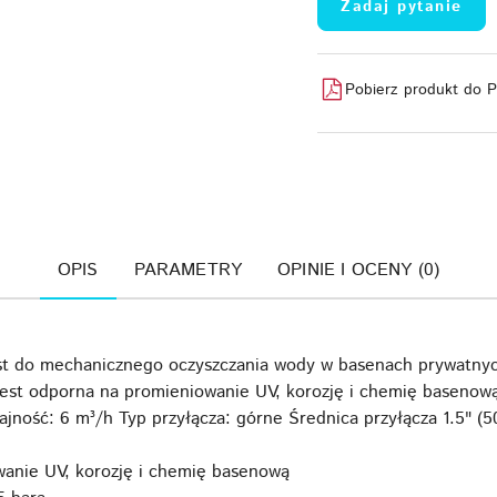
Zadaj pytanie
Pobierz produkt do 
OPIS
PARAMETRY
OPINIE I OCENY (0)
est do mechanicznego oczyszczania wody w basenach prywatny
jest odporna na promieniowanie UV, korozję i chemię basenową
jność: 6 m³/h Typ przyłącza: górne Średnica przyłącza 1.5" (
anie UV, korozję i chemię basenową